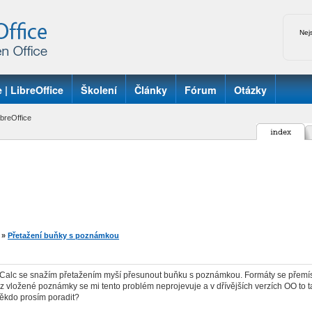
Nej
 | LibreOffice
Školení
Články
Fórum
Otázky
breOffice
»
Přetažení buňky s poznámkou
Calc se snažím přetažením myší přesunout buňku s poznámkou. Formáty se přemístí
 vložené poznámky se mi tento problém neprojevuje a v dřívějších verzích OO to ta
ěkdo prosím poradit?