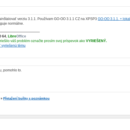
nainštalovať verziu 3.1.1. Používam GO-OO 3.1.1 CZ na XPSP3
GO-OO 3.1.1. + loka
nguje normálne.
O 64
,
Libre
Office
yriešilo váš problém označte prosím svoj príspevok ako
VYRIEŠENÝ.
ť vyriešenú tému
u, pomohlo to.
»
Přetažení buňky s poznámkou