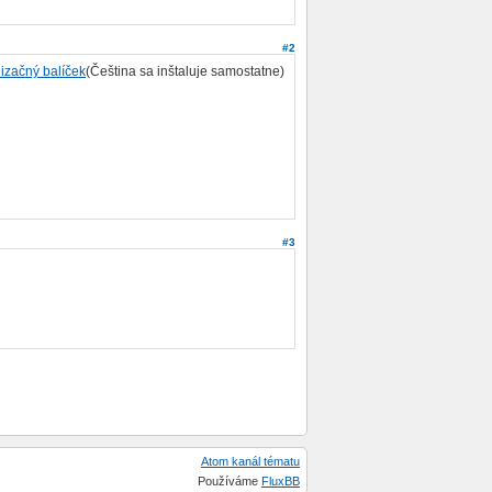
#2
lizačný balíček
(Čeština sa inštaluje samostatne)
#3
Atom kanál tématu
Používáme
FluxBB