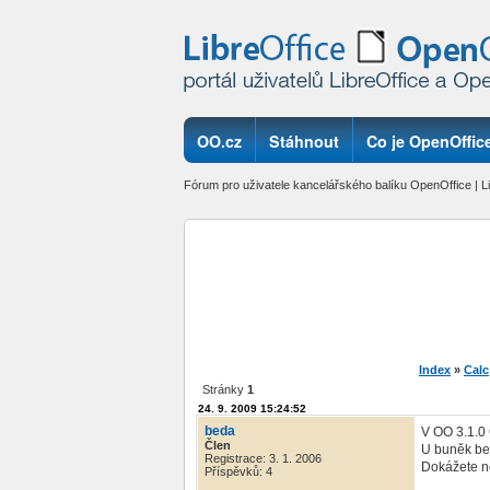
OO.cz
Stáhnout
Co je OpenOffice
Fórum pro uživatele kancelářského balíku OpenOffice | Li
Index
»
Calc
Stránky
1
24. 9. 2009 15:24:52
beda
V OO 3.1.0 
Člen
U buněk bez
Registrace: 3. 1. 2006
Dokážete n
Příspěvků: 4