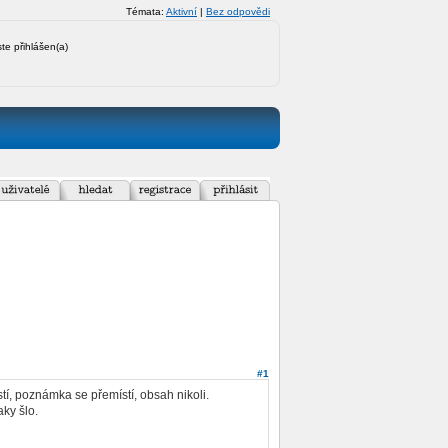
Témata:
Aktivní
|
Bez odpovědi
ste přihlášen(a)
#1
, poznámka se přemístí, obsah nikoli.
ky šlo.