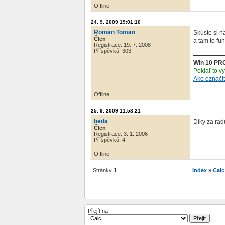
Offline
24. 9. 2009 19:01:10
Roman Toman
Skúste si 
Člen
a tam to fu
Registrace: 19. 7. 2008
Příspěvků: 303
Win 10 PR
Pokiaľ to v
Ako označi
Offline
25. 9. 2009 11:58:21
beda
Díky za rad
Člen
Registrace: 3. 1. 2006
Příspěvků: 4
Offline
Stránky
1
Index
»
Calc
Přejít na