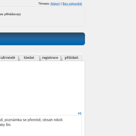
Témata:
Aktivní
|
Bez odpovědi
ste přihlášen(a)
#1
, poznámka se přemístí, obsah nikoli.
ky šlo.