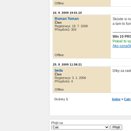
Offline
24. 9. 2009 19:01:10
Roman Toman
Skúste si 
Člen
a tam to fu
Registrace: 19. 7. 2008
Příspěvků: 303
Win 10 PR
Pokiaľ to v
Ako označi
Offline
25. 9. 2009 11:58:21
beda
Díky za rad
Člen
Registrace: 3. 1. 2006
Příspěvků: 4
Offline
Stránky
1
Index
»
Calc
Přejít na