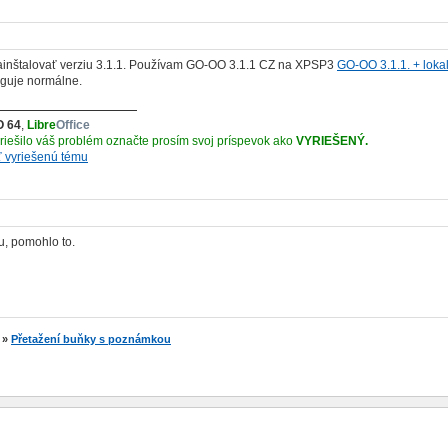
nainštalovať verziu 3.1.1. Používam GO-OO 3.1.1 CZ na XPSP3
GO-OO 3.1.1. + loka
nguje normálne.
O 64
,
Libre
Office
yriešilo váš problém označte prosím svoj príspevok ako
VYRIEŠENÝ.
ť vyriešenú tému
u, pomohlo to.
»
Přetažení buňky s poznámkou