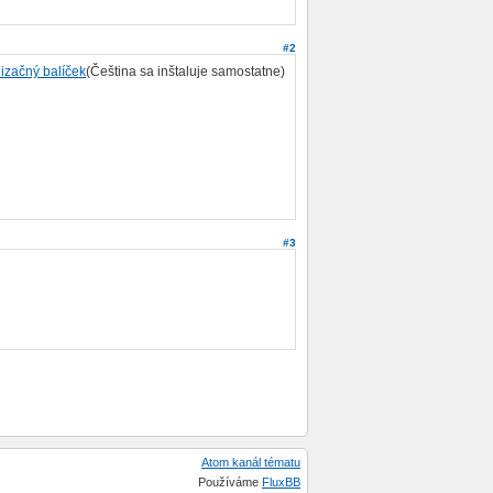
#2
lizačný balíček
(Čeština sa inštaluje samostatne)
#3
Atom kanál tématu
Používáme
FluxBB