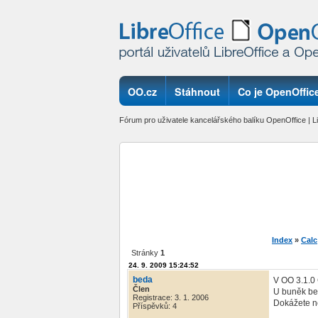
OO.cz
Stáhnout
Co je OpenOffice
Fórum pro uživatele kancelářského balíku OpenOffice | Li
Index
»
Calc
Stránky
1
24. 9. 2009 15:24:52
beda
V OO 3.1.0 
Člen
U buněk bez
Registrace: 3. 1. 2006
Dokážete n
Příspěvků: 4