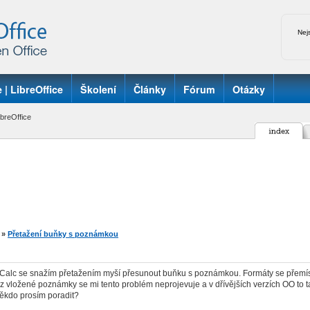
Nej
 | LibreOffice
Školení
Články
Fórum
Otázky
breOffice
»
Přetažení buňky s poznámkou
Calc se snažím přetažením myší přesunout buňku s poznámkou. Formáty se přemístí
 vložené poznámky se mi tento problém neprojevuje a v dřívějších verzích OO to ta
ěkdo prosím poradit?