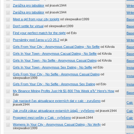
Zarážka pro tabulátor
od jirasek1944
Write
Zarážka pro tabulátor
od jirasek1944
Write
Meet a girl from your city tonight
od sleepwalker1999
Base
Don't settle for virtual
od sleepwalker1999
Base
Find your perfect match for the night
od Edo
Base
Poznámky pod čarou u LO 25.2
od jik
Write
Girls From Your City - Anonymous Casual Dating - No Selfie
od KArola
Base
Girls In Your Town - Anonymous Cacual Dating - No Selfie
od KArola
Base
Girls In Your Town - No Selfie - Anonymous Casual Dating
od KArola
Base
Girls In Your Town - Anonymous Sex Dating - No Selfie
od Edo
Insta
Girls From Your City - No Selfie - Anonymous Casual Dating
od
Insta
sleepwalker1999
Girls From Your City - No Selfie - Anonymous Sex Dating
od Edo
Insta
My Binance Mining Profits Just Hit $1,800 This Week вЂ" Here's How
od
Base
Edo
Jak nastavit čas aktualizace externích dat v calc - zurušeno
od
Calc
jirasek1944
Jak zrušit zákaz aktualizace extarních údajů - vyřešeno
od jirasek1944
Calc
Propojení mezi sešity v Calc - vyřešeno
od jirasek1944
Calc
Womens In Your City - Anonymous Casual Dating - No Verify
od
Insta
sleepwalker1999