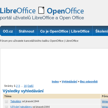
OO.cz
Stáhnout
Co je OpenOffice | LibreOffice
Školení
Fórum pro uživatele kancelářského balíku OpenOffice | LibreOffice
Index
»
Vyhledávání
»
Bez odpovědi
Stránky
1
2
3
…
16
Další
Výsledky vyhledávání
Téma
Fór
Tabulátor
od jirasek1944
Write
Užívání tabulátoru
od jirasek1944
Write