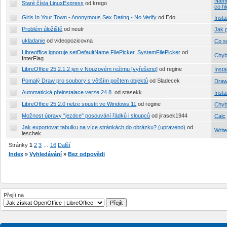
Námě
Staré čísla LinuxExpress
od krego
co h
Girls In Your Town - Anonymous Sex Dating - No Verify
od Edo
Insta
Problém úložiště
od neutr
Jak 
ukladanie
od videopozicovna
Co se
Libreoffice ignoruje setDefaultName FilePicker, SystemFilePicker
od
Chyb
InterFlag
LibreOffice 25.2.1.2 jen v Nouzovém režimu [vyřešeno]
od regine
Insta
Pomalý Draw pro soubory s větším počtem objektů
od Sladecek
Dra
Automatická přeinstalace verze 24.8.
od stasekk
Insta
LibreOffice 25.2.0 nelze spustit ve Windows 11
od regine
Chyb
Možnost úpravy "jezdce" posouvání řádků i sloupců
od jirasek1944
Calc
Jak exportovat tabulku na více stránkách do obrázku? (upraveno)
od
Write
leschek
Stránky
1
2
3
…
16
Další
Index
»
Vyhledávání
»
Bez odpovědi
Přejít na