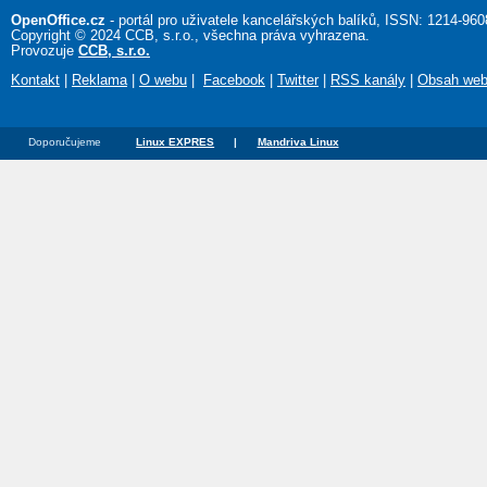
OpenOffice.cz
- portál pro uživatele kancelářských balíků, ISSN: 1214-960
Copyright © 2024 CCB, s.r.o., všechna práva vyhrazena.
Provozuje
CCB, s.r.o.
Kontakt
|
Reklama
|
O webu
|
Facebook
|
Twitter
|
RSS kanály
|
Obsah we
Doporučujeme
Linux EXPRES
|
Mandriva Linux