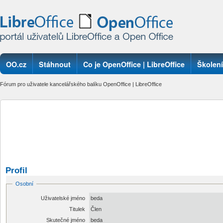
OO.cz
Stáhnout
Co je OpenOffice | LibreOffice
Školení
Fórum pro uživatele kancelářského balíku OpenOffice | LibreOffice
Profil
Osobní
Uživatelské jméno
beda
Titulek
Člen
Skutečné jméno
beda