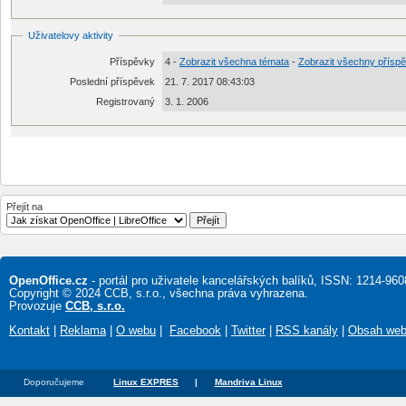
Uživatelovy aktivity
Příspěvky
4 -
Zobrazit všechna témata
-
Zobrazit všechny přísp
Poslední příspěvek
21. 7. 2017 08:43:03
Registrovaný
3. 1. 2006
Přejít na
OpenOffice.cz
- portál pro uživatele kancelářských balíků, ISSN: 1214-960
Copyright © 2024 CCB, s.r.o., všechna práva vyhrazena.
Provozuje
CCB, s.r.o.
Kontakt
|
Reklama
|
O webu
|
Facebook
|
Twitter
|
RSS kanály
|
Obsah we
Doporučujeme
Linux EXPRES
|
Mandriva Linux