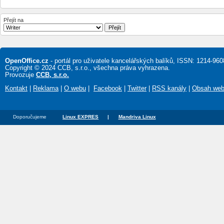
Přejít na
OpenOffice.cz
- portál pro uživatele kancelářských balíků, ISSN: 1214-960
Copyright © 2024 CCB, s.r.o., všechna práva vyhrazena.
Provozuje
CCB, s.r.o.
Kontakt
|
Reklama
|
O webu
|
Facebook
|
Twitter
|
RSS kanály
|
Obsah we
Doporučujeme
Linux EXPRES
|
Mandriva Linux