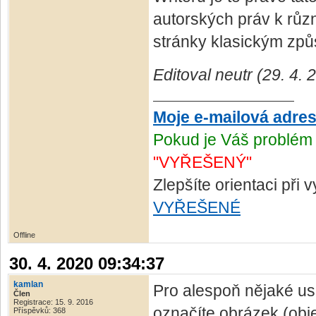
autorských práv k různ
stránky klasickým zp
Editoval neutr (29. 4.
Moje e-mailová adre
Pokud je Váš problém 
"VYŘEŠENÝ"
Zlepšíte orientaci při
VYŘEŠENÉ
Offline
30. 4. 2020 09:34:37
kamlan
Pro alespoň nějaké u
Člen
Registrace: 15. 9. 2016
označíte obrázek (obje
Příspěvků: 368