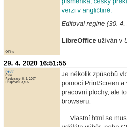
písmenka, český přek
verzi v angličtině.
Editoval regine (30. 4
LibreOffice
užíván v
Offline
29. 4. 2020 16:51:55
neutr
Je několik způsobů vlo
Člen
Registrace: 8. 3. 2007
pomocí PrintScreen a v
Příspěvků: 3,495
pracovní plochy, ale t
browseru.
Vlastní html se musí 