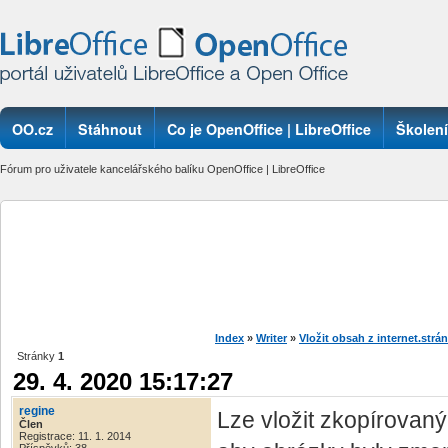
OO.cz
Stáhnout
Co je OpenOffice | LibreOffice
Školení
Fórum pro uživatele kancelářského balíku OpenOffice | LibreOffice
Index
»
Writer
»
Vložit obsah z internet.strán
Stránky
1
29. 4. 2020 15:17:27
regine
Lze vložit zkopírovan
Člen
Registrace: 11. 1. 2014