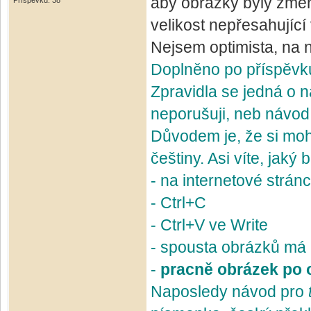
aby obrázky byly zmen
Příspěvků: 38
velikost nepřesahující
Nejsem optimista, na n
Doplněno po příspěv
Zpravidla se jedná o 
neporušuji, neb návod
Důvodem je, že si mo
češtiny. Asi víte, jaký
- na internetové strán
- Ctrl+C
- Ctrl+V ve Write
- spousta obrázků má
-
pracně obrázek po 
Naposledy návod pro