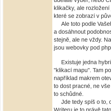
uděláte výběr, nebo Ct
klikačky, ale rozložen
které se zobrazí v pův
Ale toto podle Vašeh
a dosáhnout podobnosti
stejně, ale ne vždy. 
jsou webovky pod php
Existuje jedna hybrid
"klikací mapu". Tam p
například makrem otev
to dost pracné, ne vše 
to schůdné.
Jde tedy spíš o to, co
Writeru je to právě tat