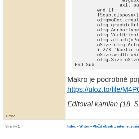
		'msgbox("Nebyl vybrán žádný obrázek",48,"Chybný výběr obrázku") 'případné upozornšění že jste si nevybrali žádný soubor

		exit sub	

	end if

	fSoub.dispose() 'uvolnit otevírací službu

	oImg=oDoc.createInstance("com.sun.star.text.TextGraphicObject") 'objekt obrázku

	oImg.graphicUrl=sUrl 'url

	oImg.AnchorType=1 'UKOTVIT JAKO ZNAK =com.sun.star.text.TextContentAnchorType.AS_CHARACTER

	oImg.VertOrient=5 'SVISLE NA STŘED ZNAKU =com.sun.star.text.VertOrientation.CHAR_CENTER

	oImg.attach(oPos) 'vložit obrázek na pozici

	oSize=oImg.ActualSize 'původní velikost obrázku

	i=2/3 'koeficinet pro "změnu DPI" aby Libre obrázky nezvětšoval

	oSize.width=oSize.width*i : oSize.height=oSize.height*i

	oImg.Size=oSize 'nastavit přepočtenou velikost

End Sub
Makro je podrobně po
https://uloz.to/file/M
Editoval kamlan (18. 5
Offline
Stránky
1
Index
»
Writer
»
Vložit obsah z internet.strán