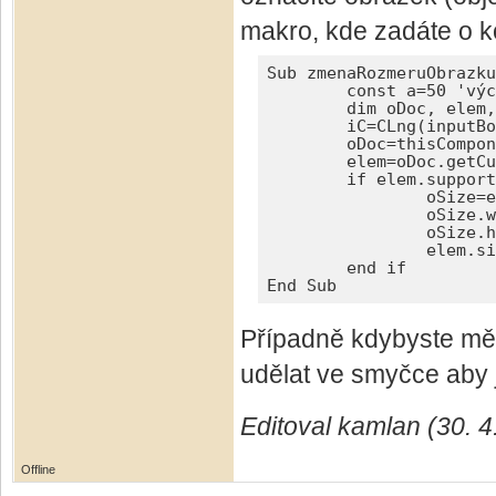
makro, kde zadáte o k
Sub zmenaRozmeruObrazku
	const a=50 'výchozí hodnota v inputboxu

	dim oDoc, elem, oSize, iC as double

	iC=CLng(inputBox("%","Změnit rozměry obrázku na",a))/100 'inputbox

	oDoc=thisComponent

	elem=oDoc.getCurrentSelection() 'aktuální výběr

	if elem.supportsService("com.sun.star.text.TextGraphicObject") then 'jde o obrázek

		oSize=elem.size 'rozměry obrázku

		oSize.width=CLng(oSize.width*iC) 'znásobit šířku obrázku

		oSize.height=CLng(oSize.height*iC) 'znásobit výšku obrázku

		elem.size=oSize 'dát obrázku novou velikost

	end if

End Sub
Případně kdybyste měl
udělat ve smyčce aby 
Editoval kamlan (30. 4
Offline