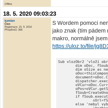
Offline
18. 5. 2020 09:03:23
kamlan
S Wordem pomoci nemo
Člen
Registrace: 15. 9. 2016
jako znak (tím pádem 
Příspěvků: 368
makro, normálně jsem s
https://uloz.to/file/
Sub vlozObr2 'vloží obr
	dim oDoc, fSoub, sUrl, oVCur, oPos, oImg, oSel, oCur, document, dispatcher

	dim oSize as new com.sun.star.awt.Size

	oDoc=thisComponent

	document=oDoc.CurrentController.Frame : dispatcher=createUnoService("com.sun.star.frame.DispatchHelper")

	dispatcher.executeDispatch(document, ".uno:Escape", "", 0, array()) 'je-li něco označeno tak odznačit

	oVCur=oDoc.CurrentController.getViewCursor() 'viditelný kurzor (po odznačení je na konci bývalého výběru)

	oPos=oVCur.getStart() 'pozice viditelného kurzoru

	fSoub=CreateUnoService("com.sun.star.ui.dialogs.FilePicker") 'služba pro otevírací dialog souboru

	if fSoub.execute()=1 then 'je-li vybrán soubor

		sUrl=fSoub.files(0) 'cesta k vybranému souboru

	else 'nebyl vybrán soubor
