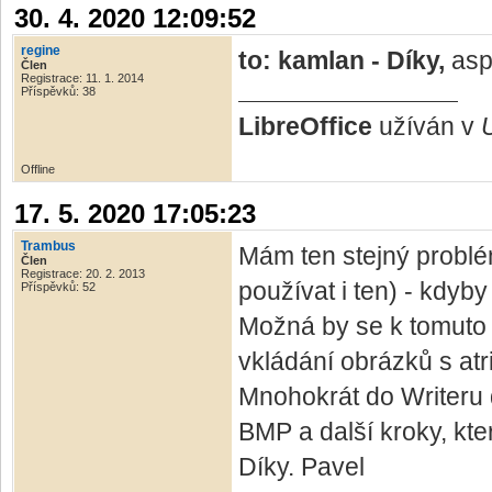
30. 4. 2020 12:09:52
regine
to: kamlan - Díky,
asp
Člen
Registrace: 11. 1. 2014
Příspěvků: 38
LibreOffice
užíván v
Offline
17. 5. 2020 17:05:23
Trambus
Mám ten stejný probl
Člen
Registrace: 20. 2. 2013
používat i ten) - kdyb
Příspěvků: 52
Možná by se k tomuto vl
vkládání obrázků s atr
Mnohokrát do Writeru 
BMP a další kroky, kte
Díky. Pavel