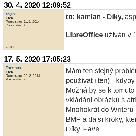
30. 4. 2020 12:09:52
regine
to: kamlan - Díky,
asp
Člen
Registrace: 11. 1. 2014
Příspěvků: 38
LibreOffice
užíván v
Offline
17. 5. 2020 17:05:23
Trambus
Mám ten stejný probl
Člen
Registrace: 20. 2. 2013
používat i ten) - kdyb
Příspěvků: 52
Možná by se k tomuto vl
vkládání obrázků s atr
Mnohokrát do Writeru 
BMP a další kroky, kte
Díky. Pavel