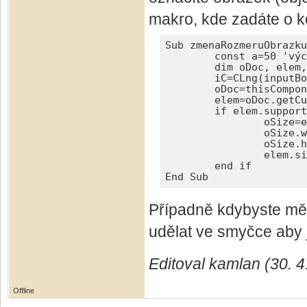
makro, kde zadáte o k
Sub zmenaRozmeruObrazku
	const a=50 'výchozí hodnota v inputboxu

	dim oDoc, elem, oSize, iC as double

	iC=CLng(inputBox("%","Změnit rozměry obrázku na",a))/100 'inputbox

	oDoc=thisComponent

	elem=oDoc.getCurrentSelection() 'aktuální výběr

	if elem.supportsService("com.sun.star.text.TextGraphicObject") then 'jde o obrázek

		oSize=elem.size 'rozměry obrázku

		oSize.width=CLng(oSize.width*iC) 'znásobit šířku obrázku

		oSize.height=CLng(oSize.height*iC) 'znásobit výšku obrázku

		elem.size=oSize 'dát obrázku novou velikost

	end if

End Sub
Případně kdybyste měl
udělat ve smyčce aby 
Editoval kamlan (30. 4
Offline