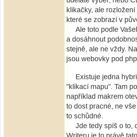
uděláte výběr, nebo Ct
klikačky, ale rozložen
které se zobrazí v pův
Ale toto podle Vašeh
a dosáhnout podobnosti
stejně, ale ne vždy. 
jsou webovky pod php
Existuje jedna hybrid
"klikací mapu". Tam p
například makrem otev
to dost pracné, ne vše 
to schůdné.
Jde tedy spíš o to, co
Writeru je to právě tat