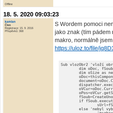
Offline
18. 5. 2020 09:03:23
kamlan
S Wordem pomoci nemo
Člen
Registrace: 15. 9. 2016
jako znak (tím pádem 
Příspěvků: 368
makro, normálně jsem s
https://uloz.to/file/
Sub vlozObr2 'vloží obr
	dim oDoc, fSoub, sUrl, oVCur, oPos, oImg, oSel, oCur, document, dispatcher

	dim oSize as new com.sun.star.awt.Size

	oDoc=thisComponent

	document=oDoc.CurrentController.Frame : dispatcher=createUnoService("com.sun.star.frame.DispatchHelper")

	dispatcher.executeDispatch(document, ".uno:Escape", "", 0, array()) 'je-li něco označeno tak odznačit

	oVCur=oDoc.CurrentController.getViewCursor() 'viditelný kurzor (po odznačení je na konci bývalého výběru)

	oPos=oVCur.getStart() 'pozice viditelného kurzoru

	fSoub=CreateUnoService("com.sun.star.ui.dialogs.FilePicker") 'služba pro otevírací dialog souboru

	if fSoub.execute()=1 then 'je-li vybrán soubor

		sUrl=fSoub.files(0) 'cesta k vybranému souboru

	else 'nebyl vybrán soubor
