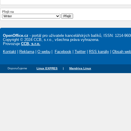
Přejít na
OpenOffice.cz
- portál pro uživatele kancelářských balíků, ISSN: 1214-960
Copyright © 2024 CCB, s.r.o., všechna práva vyhrazena.
Provozuje
CCB, s.r.o.
Kontakt
|
Reklama
|
O webu
|
Facebook
|
Twitter
|
RSS kanály
|
Obsah we
Doporučujeme
Linux EXPRES
|
Mandriva Linux