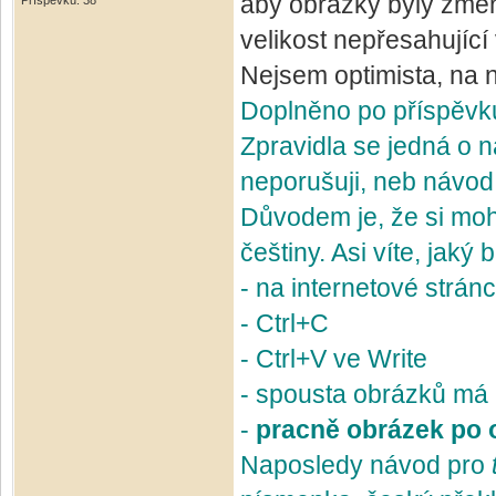
aby obrázky byly zmen
Příspěvků: 38
velikost nepřesahující
Nejsem optimista, na n
Doplněno po příspěv
Zpravidla se jedná o 
neporušuji, neb návod
Důvodem je, že si mo
češtiny. Asi víte, jaký
- na internetové strán
- Ctrl+C
- Ctrl+V ve Write
- spousta obrázků má
-
pracně obrázek po 
Naposledy návod pro