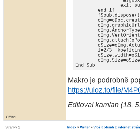
		'msgbox("Nebyl vybrán žádný obrázek",48,"Chybný výběr obrázku") 'případné upozornšění že jste si nevybrali žádný soubor

		exit sub	

	end if

	fSoub.dispose() 'uvolnit otevírací službu

	oImg=oDoc.createInstance("com.sun.star.text.TextGraphicObject") 'objekt obrázku

	oImg.graphicUrl=sUrl 'url

	oImg.AnchorType=1 'UKOTVIT JAKO ZNAK =com.sun.star.text.TextContentAnchorType.AS_CHARACTER

	oImg.VertOrient=5 'SVISLE NA STŘED ZNAKU =com.sun.star.text.VertOrientation.CHAR_CENTER

	oImg.attach(oPos) 'vložit obrázek na pozici

	oSize=oImg.ActualSize 'původní velikost obrázku

	i=2/3 'koeficinet pro "změnu DPI" aby Libre obrázky nezvětšoval

	oSize.width=oSize.width*i : oSize.height=oSize.height*i

	oImg.Size=oSize 'nastavit přepočtenou velikost

End Sub
Makro je podrobně po
https://uloz.to/file/M
Editoval kamlan (18. 5
Offline
Stránky
1
Index
»
Writer
»
Vložit obsah z internet.strán