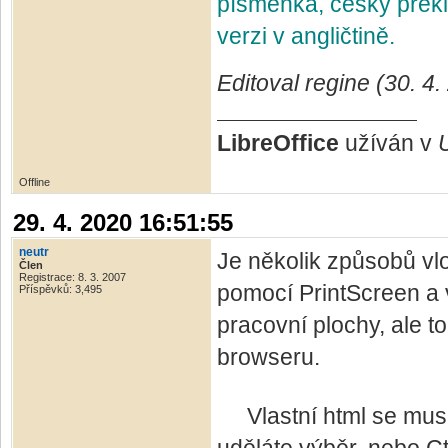
písmenka, český přek
verzi v angličtině.
Editoval regine (30. 4
LibreOffice
užíván v
Offline
29. 4. 2020 16:51:55
neutr
Je několik způsobů vlo
Člen
Registrace: 8. 3. 2007
pomocí PrintScreen a v
Příspěvků: 3,495
pracovní plochy, ale t
browseru.
Vlastní html se musí 