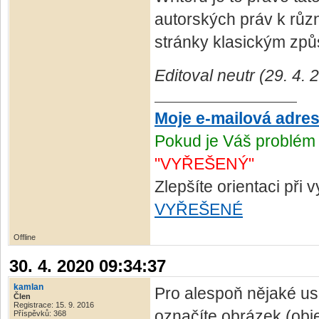
autorských práv k různ
stránky klasickým zp
Editoval neutr (29. 4.
Moje e-mailová adre
Pokud je Váš problém 
"VYŘEŠENÝ"
Zlepšíte orientaci při
VYŘEŠENÉ
Offline
30. 4. 2020 09:34:37
kamlan
Pro alespoň nějaké u
Člen
Registrace: 15. 9. 2016
označíte obrázek (obje
Příspěvků: 368