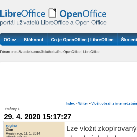
OO.cz
Stáhnout
Co je OpenOffice | LibreOffice
Školení
Fórum pro uživatele kancelářského balíku OpenOffice | LibreOffice
Index
»
Writer
»
Vložit obsah z internet.strán
Stránky
1
29. 4. 2020 15:17:27
regine
Lze vložit zkopírovan
Člen
Registrace: 11. 1. 2014