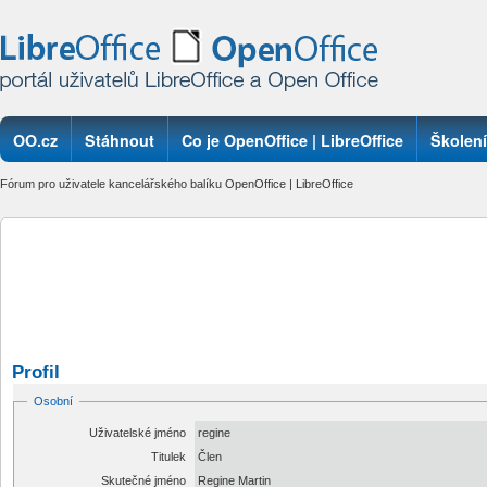
OO.cz
Stáhnout
Co je OpenOffice | LibreOffice
Školení
Fórum pro uživatele kancelářského balíku OpenOffice | LibreOffice
Profil
Osobní
Uživatelské jméno
regine
Titulek
Člen
Skutečné jméno
Regine Martin