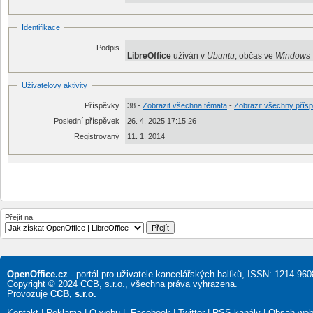
Identifikace
Podpis
LibreOffice
užíván v
Ubuntu
, občas ve
Windows
Uživatelovy aktivity
Příspěvky
38 -
Zobrazit všechna témata
-
Zobrazit všechny přís
Poslední příspěvek
26. 4. 2025 17:15:26
Registrovaný
11. 1. 2014
Přejít na
OpenOffice.cz
- portál pro uživatele kancelářských balíků, ISSN: 1214-960
Copyright © 2024 CCB, s.r.o., všechna práva vyhrazena.
Provozuje
CCB, s.r.o.
Kontakt
|
Reklama
|
O webu
|
Facebook
|
Twitter
|
RSS kanály
|
Obsah we