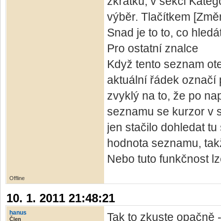
zkratku, v sekci Kate
výběr. Tlačítkem [Změni
Snad je to to, co hledá
Pro ostatní znalce
Když tento seznam otev
aktuální řádek označí
zvyklý na to, že po na
seznamu se kurzor v s
jen stačilo dohledat t
hodnota seznamu, takže
Nebo tuto funkčnost l
Offline
10. 1. 2011 21:48:21
hanus
Tak to zkuste opačně 
Člen