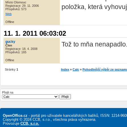
Místo Olomouc
položka, která vyhovuj
Registrace: 29. 11. 2006
Příspěvků: 573
Web
Offline
11. 1. 2011 06:03:02
gucky
Tož to mňa nenapadlo.
Člen
Registrace: 18. 4. 2008
Příspěvků: 165
Offline
Stránky
1
Index
»
Calc
»
Pohodlnější výběr ze seznam
Přejít na
OpenOffice.cz
- portál pro uživatele kancelářských balíků, ISSN: 1214-960
Copyright © 2024 CCB, s.r.o., všechna práva vyhrazena.
Provozuje
CCB, s.r.o.