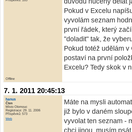
důvodů nucený dělat j
Příspěvků: 165
Pokud v Excelu napíšu 
vyvolám seznam hodno
první řádek, který za
"doladit" tak, že vyber
Pokud totéž udělám v 
postaví na první polož
Excelu? Tedy skok v 
Offline
7. 1. 2011 20:45:13
hanus
Máte na mysli automat
Člen
Místo Olomouc
již bylo v daném slou
Registrace: 29. 11. 2006
Příspěvků: 573
Web
vyvolat ten seznam - 
chci jinou, musím psá