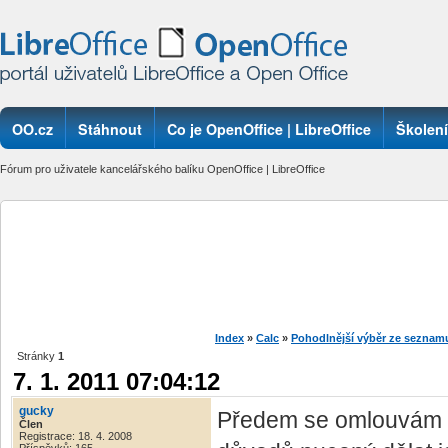
OO.cz
Stáhnout
Co je OpenOffice | LibreOffice
Školení
Fórum pro uživatele kancelářského balíku OpenOffice | LibreOffice
Index
»
Calc
»
Pohodlnější výběr ze seznam
Stránky
1
7. 1. 2011 07:04:12
gucky
Předem se omlouvám v
Člen
Registrace: 18. 4. 2008