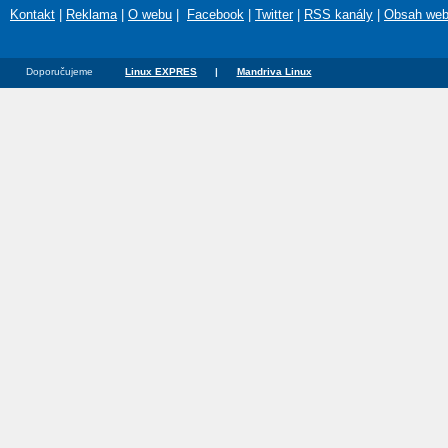
Kontakt
|
Reklama
|
O webu
|
Facebook
|
Twitter
|
RSS kanály
|
Obsah we
Doporučujeme
Linux EXPRES
|
Mandriva Linux