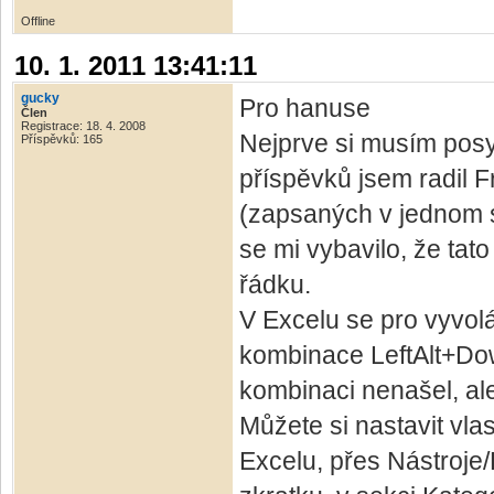
Offline
10. 1. 2011 13:41:11
gucky
Pro hanuse
Člen
Registrace: 18. 4. 2008
Nejprve si musím pos
Příspěvků: 165
příspěvků jsem radil F
(zapsaných v jednom sl
se mi vybavilo, že ta
řádku.
V Excelu se pro vyvol
kombinace LeftAlt+Dow
kombinaci nenašel, ale
Můžete si nastavit vla
Excelu, přes Nástroje/