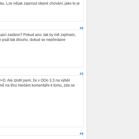
u. Lze nějak zapnout stejné chování, jako to je
#2
upci zadáno? Pokud ano, tak by mě zajímalo,
m psát tak dlouho, dokud se nepřestane
#3
D. Ale zjistil jsem, že v OOo 3.3 na výběr
arně na fóru hledám komentáře k tomu, zda se
#4