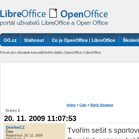
OO.cz
Stáhnout
Co je OpenOffice | LibreOffice
Školení
Fórum pro uživatele kancelářského balíku OpenOffice | LibreOffice
Index
»
Calc
»
Rank Vlookup
Stránky
1
20. 11. 2009 11:07:53
DeeVeeCZ
Tvořím sešit s sporto
Člen
Registrace: 20. 11. 2009