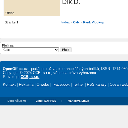
Dík.D.
Offline
Stránky
1
Index
»
Calc
»
Rank Vlookup
Přejít na
OpenOffice.cz
- portál pro uživatele kancelářských balíků, ISSN: 1214-960
Copyright © 2024 CCB, s.r.o., všechna práva vyhrazena.
Provozuje
CCB, s.r.o.
Kontakt
|
Reklama
|
O webu
|
Facebook
|
Twitter
|
RSS kanály
|
Obsah we
Doporučujeme
Linux EXPRES
|
Mandriva Linux