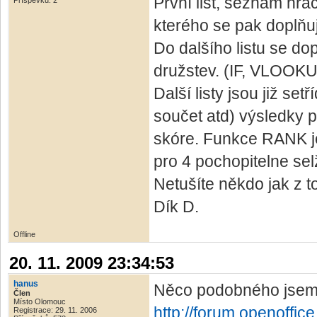
První list, seznam hrá
Příspěvků: 2
kterého se pak doplňuj
Do dalšího listu se dop
družstev. (IF, VLOOKU
Další listy jsou již se
součet atd) výsledky
skóre. Funkce RANK je
pro 4 pochopitelne sel
Netušíte někdo jak z t
Dík D.
Offline
20. 11. 2009 23:34:53
hanus
Něco podobného jsem 
Člen
Místo Olomouc
http://forum.openoffi
Registrace: 29. 11. 2006