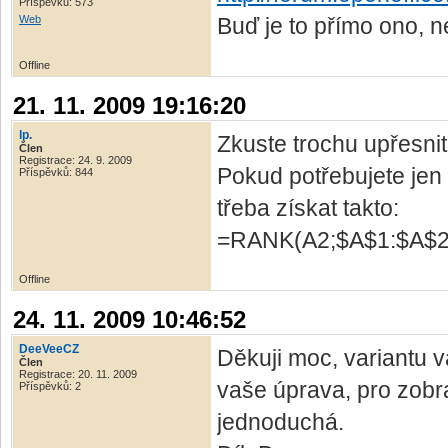
Příspěvků: 573
Web
Buď je to přímo ono, 
Offline
21. 11. 2009 19:16:20
lp.
Zkuste trochu upřesnit
Člen
Registrace: 24. 9. 2009
Pokud potřebujete jen 
Příspěvků: 844
třeba získat takto:
=RANK(A2;$A$1:$A$2
Offline
24. 11. 2009 10:46:52
DeeVeeCZ
Děkuji moc, variantu v
Člen
Registrace: 20. 11. 2009
vaše úprava, pro zobra
Příspěvků: 2
jednoduchá.