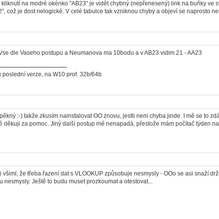
i kliknutí na modré okénko "AB23" je vidět chybný (nepřenesený) link na buňky ve s
2", což je dost nelogické. V celé tabulce tak vzniknou chyby a objeví se naprosto ne
Vse dle Vaseho postupu a Neumanova ma 10bodu a v AB23 vidim 21 - AA23
 poslední verze, na W10 prof. 32b/64b
e pěkný :-) takže zkusím nainstalovat OO znovu, jestli neni chyba jinde. I mě se to z
 děkuji za pomoc. Jiný další postup mě nenapadá, přestože mám počítač týden na
i všiml, že třeba řazení dat s VLOOKUP způsobuje nesmysly - OOo se asi snaží drže
ou nesmysly. Ještě to budu muset prozkoumat a otestovat...