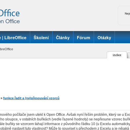
Nej
 | LibreOffice
Školení
Články
Fórum
Otázky
breOffice
»
funkce řadit a (ne)přesouvání vzorců
ového počítače jsem utekl k Open Office. Avšak nyní řeším problém, který se u Exc
ého sloupce, v ostatních buňkách (vedle řazené hodnoty) se nepřesune vzorec buňk
tále buňky se vzorcem tahají informace z původního řádku 10 (u Excelu automaticky
obálně nastavit tuto vlastnost? Může to souviset s přechodem z Excelu a je nějaká 