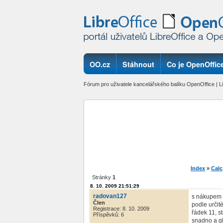
OO.cz
Stáhnout
Co je OpenOffice
Fórum pro uživatele kancelářského balíku OpenOffice | Li
Index
»
Calc
Stránky
1
8. 10. 2009 21:51:29
radovan127
s nákupem n
Člen
podle určit
Registrace: 8. 10. 2009
řádek 11, s
Příspěvků: 6
snadno a gl