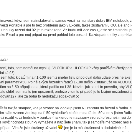
ajimavost, kdyz jsem nainstaloval tu samou verzi na muj stary dobry IBM notebook, z
verzi Portable a jde to bez problemu jako v Excelu, takze zustavam u OO, ale anglicke
, u tabulky razeni dat 02 je to rozhazene. Az budu mit vice casu, jeste se tim troch
ako Excel a pro muj pripad na prvni pohled toto postaci. Kazdopadne diky za prikla
al(a)
 není, toto jsem neměl na mysli (u VLOOKUP a HLOOKUP vždy používám čtvrtý para
ní zátěž).
jsem toto: k datům na ř.1-100 jsem z jiného listu připojoval další údaje přes nějak
vní parametr A50. Po nějakých řazeních řádků 1-100 došlo k situaci, že ve VLOOKU
tům na ř. 50 připojil data, která patřila na ř.38. Nevím, jak se mi to povedlo, aby
ale chtěl jsem na to jen upozornit, protože v tomto případě je to krajně nežádoucí a
radovan127, ale za boha to nedokážu zopakovat :-)
yřešil tak,že sloupec, kde je vzorec na vlookup jsem NEzahrnul do řazení a řadím je
ím stále vzorec vlookup na ř. 50 vyhledává kritérium na řádku 50 a ne v jiném řádku.
otiž rozdíl když hodnotu v bunkce (na kterou je navázaný vzorec) přesuneš myší do j
e když hodnotu z bunky vymažete a napíšete jinam, tak ji samozřejmě vzorec nesle
 případ. Vím že jste zkušený uživatel
,jen je to má zkušenost a dodatečné info.