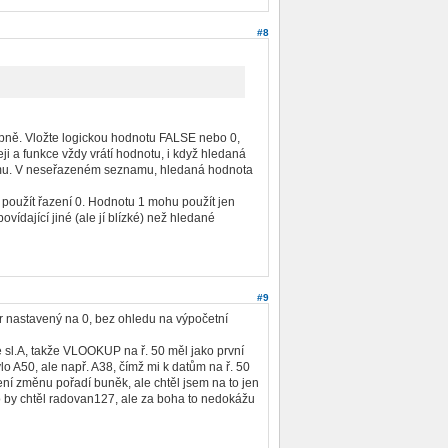
#8
tupně. Vložte logickou hodnotu FALSE nebo 0,
 a funkce vždy vrátí hodnotu, i když hledaná
amu. V neseřazeném seznamu, hledaná hodnota
použít řazení 0. Hodnotu 1 mohu použít jen
vídající jiné (ale jí blízké) než hledané
#9
 nastavený na 0, bez ohledu na výpočetní
ve sl.A, takže VLOOKUP na ř. 50 měl jako první
o A50, ale např. A38, čímž mi k datům na ř. 50
zení změnu pořadí buněk, ale chtěl jsem na to jen
co by chtěl radovan127, ale za boha to nedokážu