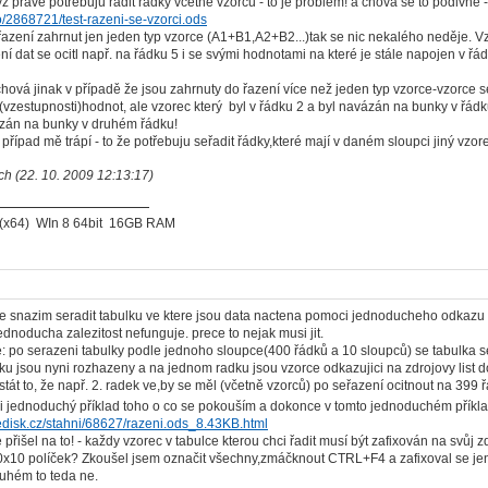
dyž právě potřebuju řadit řádky včetně vzorců - to je problém! a chová se to podivn
.to/2868721/test-razeni-se-vzorci.ods
řazení zahrnut jen jeden typ vzorce (A1+B1,A2+B2...)tak se nic nekalého neděje. V
ní dat se ocitl např. na řádku 5 i se svými hodnotami na které je stále napojen v ř
hová jinak v případě že jsou zahrnuty do řazení více než jeden typ vzorce-vzorce 
(vzestupnosti)hodnot, ale vzorec který byl v řádku 2 a byl navázán na bunky v řádku
zán na bunky v druhém řádku!
 případ mě trápí - to že potřebuju seřadit řádky,které mají v daném sloupci jiný vzor
ch (22. 10. 2009 12:13:17)
. (x64) WIn 8 64bit 16GB RAM
se snazim seradit tabulku ve ktere jsou data nactena pomoci jednoducheho odkazu (=.
ednoducha zalezitost nefunguje. prece to nejak musi jit.
: po serazeni tabulky podle jednoho sloupce(400 řádků a 10 sloupců) se tabulka se
u jsou nyni rozhazeny a na jednom radku jsou vzorce odkazujici na zdrojovy list 
stát to, že např. 2. radek ve,by se měl (včetně vzorců) po seřazení ocitnout na 399 
i jednoduchý příklad toho o co se pokouším a dokonce v tomto jednoduchém příkl
edisk.cz/stahni/68627/razeni.ods_8.43KB.html
 přišel na to! - každy vzorec v tabulce kterou chci řadit musí být zafixován na svůj
0x10 políček? Zkoušel jsem označit všechny,zmáčknout CTRL+F4 a zafixoval se jen
uhém to teda ne.