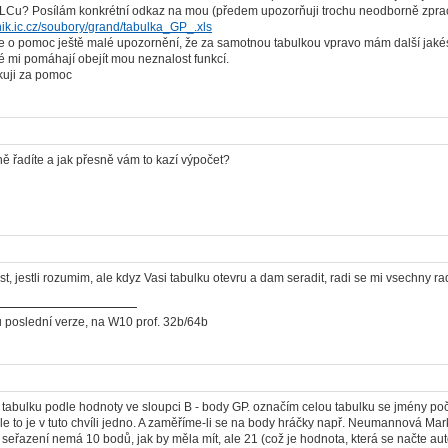
LCu? Posílám konkrétní odkaz na mou (předem upozorňuji trochu neodborně zpra
ik.ic.cz/soubory/grand/tabulka_GP_.xls
 o pomoc ještě malé upozornění, že za samotnou tabulkou vpravo mám další jakési "
ré mi pomáhají obejít mou neznalost funkcí.
uji za pomoc
ě řadíte a jak přesně vám to kazí výpočet?
ist, jestli rozumim, ale kdyz Vasi tabulku otevru a dam seradit, radi se mi vsechny r
 poslední verze, na W10 prof. 32b/64b
t tabulku podle hodnoty ve sloupci B - body GP. označím celou tabulku se jmény p
le to je v tuto chvíli jedno. A zaměříme-li se na body hráčky např. Neumannová Mark
o seřazení nemá 10 bodů, jak by měla mít, ale 21 (což je hodnota, která se načte au