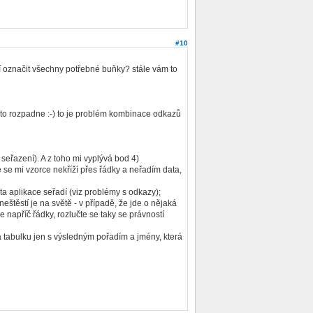
#10
í označit všechny potřebné buňky? stále vám to
 to rozpadne :-) to je problém kombinace odkazů
seřazení). A z toho mi vyplývá bod 4)
 se mi vzorce nekříží přes řádky a neřadím data,
ta aplikace seřadí (viz problémy s odkazy);
štěstí je na světě - v případě, že jde o nějaká
e napříč řádky, rozlučte se taky se právností
ra tabulku jen s výsledným pořadím a jmény, která