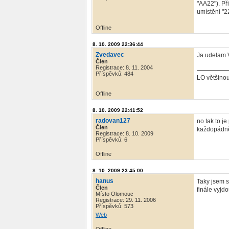
"AA22"). Př
umístění "2
Offline
8. 10. 2009 22:36:44
Zvedavec
Ja udelam 
Člen
Registrace: 8. 11. 2004
Příspěvků: 484
LO většinou
Offline
8. 10. 2009 22:41:52
radovan127
no tak to j
Člen
každopádně
Registrace: 8. 10. 2009
Příspěvků: 6
Offline
8. 10. 2009 23:45:00
hanus
Taky jsem s
Člen
finále vyjd
Místo Olomouc
Registrace: 29. 11. 2006
Příspěvků: 573
Web