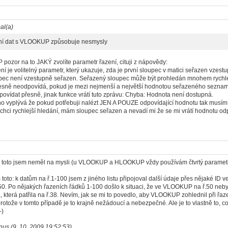
al(a)
zení dat s VLOOKUP způsobuje nesmysly
ozor na to JAKÝ zvolíte parametr řazení, cituji z nápovědy:
í je volitelný parametr, který ukazuje, zda je první sloupec v matici seřazen vzes
ec není vzestupně seřazen. Seřazený sloupec může být prohledán mnohem rychleji
esně neodpovídá, pokud je mezi nejmenší a největší hodnotou seřazeného sezn
povídat přesně, jinak funkce vrátí tuto zprávu: Chyba: Hodnota není dostupná.
 vyplývá že pokud potřebuji nalézt JEN A POUZE odpovídající hodnotu tak musím 
 chci rychlejší hledání, mám sloupec seřazen a nevadí mi že se mi vrátí hodnotu odpo
í, toto jsem neměl na mysli (u VLOOKUP a HLOOKUP vždy používám čtvrtý parametr
 toto: k datům na ř.1-100 jsem z jiného listu připojoval další údaje přes nějaké ID 
0. Po nějakých řazeních řádků 1-100 došlo k situaci, že ve VLOOKUP na ř.50 nebyl
ta, která patřila na ř.38. Nevím, jak se mi to povedlo, aby VLOOKUP zohlednil při řa
protože v tomto případě je to krajně nežádoucí a nebezpečné. Ale je to vlastně to, 
-)
nus (9. 10. 2009 19:52:53)