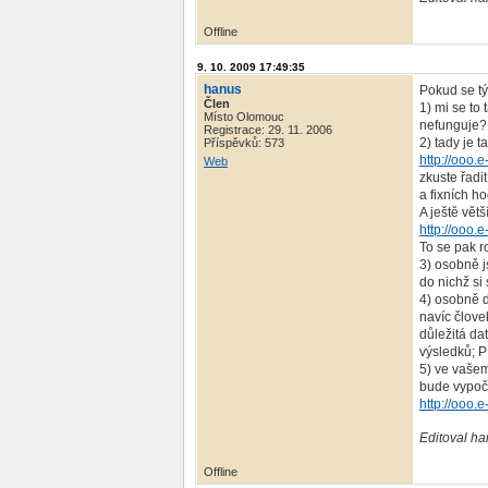
Offline
9. 10. 2009 17:49:35
hanus
Pokud se t
Člen
1) mi se to
Místo Olomouc
nefunguje?
Registrace: 29. 11. 2006
2) tady je t
Příspěvků: 573
http://ooo.
Web
zkuste řadi
a fixních ho
A ještě větš
http://ooo.
To se pak r
3) osobně j
do nichž si 
4) osobně d
navíc člove
důležitá da
výsledků;
5) ve vašem
bude vypočí
http://ooo.
Editoval ha
Offline