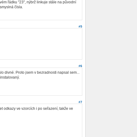
vém řádku "23", nýbrž linkuje stále na původní
smyslná čísla.
#5
#6
dálo divné. Proto jsem v bezradnosti napsal sem...
instalovaný.
#7
t odkazy ve vzorcích i po seřazení, takže ve