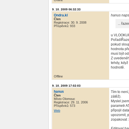
Offline
9. 10. 2009 06:32:33
Ondra.kl
hanus naps
Člen
Registrace: 30. 9. 2008
... řa
Příspěvků: 933
u VLOOKUP p
PořadíŘazen
pokud sloup
hodnota př
musí být od
Z uvedeného
tehdy, když
hodnotě.
Offline
9. 10. 2009 17:02:03
hanus
Tím to nen
Člen
zátěž).
Místo Olomouc
Myslel jsem
Registrace: 29. 11. 2006
parametr A5
Příspěvků: 573
připojil da
Web
upozornit, 
zopakovat :
Editoval ha