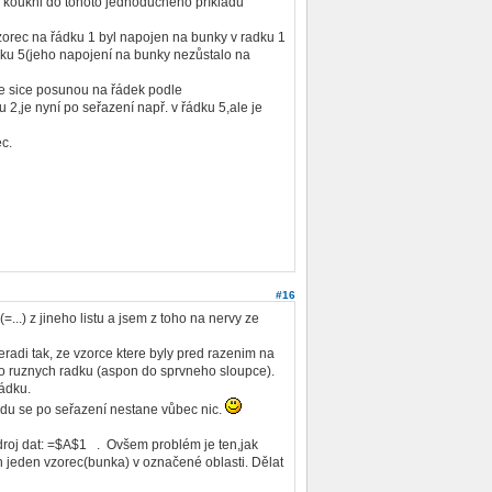
ě - koukni do tohoto jednoduchého příkladu
zorec na řádku 1 byl napojen na bunky v radku 1
ádku 5(jeho napojení na bunky nezůstalo na
se sice posunou na řádek podle
 2,je nyní po seřazení např. v řádku 5,ale je
ec.
#16
..) z jineho listu a jsem z toho na nervy ze
radi tak, ze vzorce ktere byly pred razenim na
do ruznych radku (aspon do sprvneho sloupce).
řádku.
adu se po seřazení nestane vůbec nic.
 zdroj dat: =$A$1 . Ovšem problém je ten,jak
 jeden vzorec(bunka) v označené oblasti. Dělat