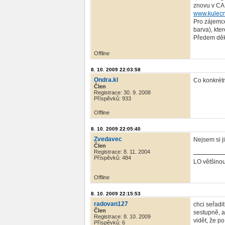
znovu v CA
www.kulecn
Pro zájemce
barva), kte
Předem děk
Offline
8. 10. 2009 22:03:58
Ondra.kl
Co konkrétn
Člen
Registrace: 30. 9. 2008
Příspěvků: 933
Offline
8. 10. 2009 22:05:40
Zvedavec
Nejsem si j
Člen
Registrace: 8. 11. 2004
Příspěvků: 484
LO většinou
Offline
8. 10. 2009 22:15:53
radovan127
chci seřadi
Člen
sestupně, a
Registrace: 8. 10. 2009
vidět, že p
Příspěvků: 6