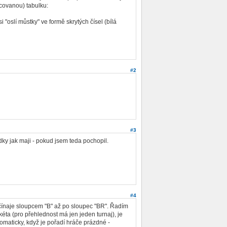
covanou) tabulku:
oslí můstky" ve formě skrytých čísel (bílá
#2
#3
adky jak maji - pokud jsem teda pochopil.
#4
očínaje sloupcem "B" až po sloupec "BR". Řadím
éta (pro přehlednost má jen jeden turnaj), je
tomaticky, když je pořadí hráče prázdné -