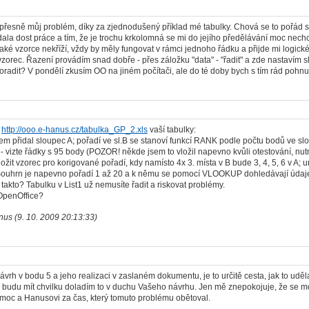
e přesně můj problém, díky za zjednodušený příklad mé tabulky. Chová se to pořád st
dala dost práce a tím, že je trochu krkolomná se mi do jejího předělávání moc nech
také vzorce nekříží, vždy by měly fungovat v rámci jednoho řádku a přijde mi logick
 vzorec. Řazení provádím snad dobře - přes záložku "data" - "řadit" a zde nastavím sl
radit? V pondělí zkusím OO na jiném počítači, ale do té doby bych s tím rád pohn
ě
http://ooo.e-hanus.cz/tabulka_GP_2.xls
vaší tabulky:
jsem přidal sloupec A; pořadí ve sl.B se stanoví funkcí RANK podle počtu bodů ve slo
- vizte řádky s 95 body (POZOR! někde jsem to vložil napevno kvůli otestování, nutno
ložit vzorec pro korigované pořadí, kdy namísto 4x 3. místa v B bude 3, 4, 5, 6 v A; u
 Souhrn je napevno pořadí 1 až 20 a k němu se pomocí VLOOKUP dohledávají údaje
 takto? Tabulku v List1 už nemusíte řadit a riskovat problémy.
OpenOffice?
nus (9. 10. 2009 20:13:33)
ávrh v bodu 5 a jeho realizaci v zaslaném dokumentu, je to určitě cesta, jak to udělat
 budu mít chvilku doladím to v duchu Vašeho návrhu. Jen mě znepokojuje, že se mo
moc a Hanusovi za čas, který tomuto problému obětoval.