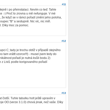
#11
ejně i po přeinstalaci. Nevím co teď. Tahle
ce :-) Proč to zrovna u mě nefunguje. V mé
é, že když se v rámci pořadí změní jeho poloha,
oupec "B" a sestupně. Nic víc, nic míň.
ul. Díky moc za pomoc.
#12
upci C; tady je trochu obtíž v případě stejného
 tam vrátIt vzorce!!!) - musel jsem tedy do
nikátnost pořadí je nutná kvůli bodu 2)
 z List1 podle korigovaného pořadí
#13
 čistší. Tuhle tabulku holt ještě upravím v
je OO (verze 3.1.0) chová jinak, než vaše. Díky