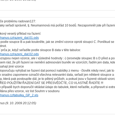
ýče problému radovan127:
 taky seřadí správně, tj. Neumannová má pořád 10 bodů. Nezapomněl jste při řazen
akový veselý příklad na řazení:
e-hanus.cz/razeni_dat.01.ods
t podle soupce B a pak koukněte, jak se změní vzorce oproti sloupci C. Poněkud se
dnot.
í prča je, když seřadíte podle sloupce B data v této tabulce:
e-hanus.cz/razeni_dat.02.ods
ozsypou nejen vzorce, ale i výsledné hodnoty :-) (srovnejte sloupec B s D před a po 
sem rád, že při řazení se nemění adresování buněk ve vzorcích; řadím jen data, kde
sahají jiné vzorce
oporučuju vyhýbat se řazení dat pomocí nabídky z menu - člověk nikdy neví, jak to 
k snadno zapomene označit všechna relevantní data, seřadí jen některé sloupce a ne
ta, která pak postoupíte dál, je to pěkný průšvih; a pokud jsou v řazené oblasti vzorc
 PŘED POUŽITÍM ŘAZENÍ DAT SE PŘESVĚDČTE, CO VLASTNĚ ŘADÍTE !!!
 případě bych doporučil vkládat údaje do tabulek, které neřadíte, a připravit si ext
tána přes vzorce, viz list Souhrn v souboru
e-hanus.cz/tabulka_GP_2.xls
nus (9. 10. 2009 20:12:05)