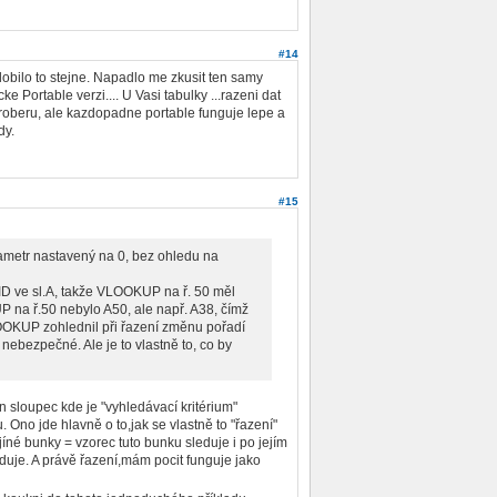
#14
lobilo to stejne. Napadlo me zkusit ten samy
 Portable verzi.... U Vasi tabulky ...razeni dat
u proberu, ale kazdopadne portable funguje lepe a
dy.
#15
metr nastavený na 0, bez ohledu na
é ID ve sl.A, takže VLOOKUP na ř. 50 měl
P na ř.50 nebylo A50, ale např. A38, čímž
 VLOOKUP zohlednil při řazení změnu pořadí
 nebezpečné. Ale je to vlastně to, co by
n sloupec kde je "vyhledávací kritérium"
 Ono jde hlavně o to,jak se vlastně to "řazení"
íné bunky = vzorec tuto bunku sleduje i po jejím
duje. A právě řazení,mám pocit funguje jako