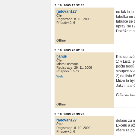
9. 10. 2009 19:52:35
radovan127
no tak to j
Člen
tabulka mi 
Registrace: 8. 10. 2009
tabulce se 
Příspěvků: 6
upraví se i
Dokážete po
Offline
9. 10. 2009 20:02:52
hanus
K té úprav
Člen
1) v List1 
Místo Olomouc
počtu bodů 
Registrace: 29. 11. 2006
sloupce A v
Příspěvků: 573
2) na listu
Web
Může to být
Jaký máte 
Editoval ha
Offline
9. 10. 2009 20:39:23
radovan127
děkuju za n
Člen
Excelu a až
Registrace: 8. 10. 2009
všem za po
Příspěvků: 6