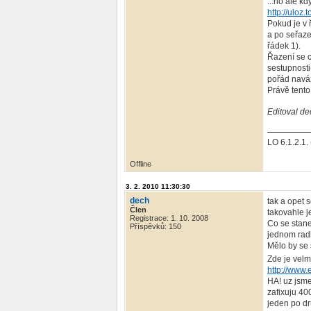
...no ale k
http://uloz
Pokud je v 
a po seřaze
řádek 1).
Řazení se c
sestupnosti
pořád navá
Právě tento
Editoval de
LO 6.1.2.1
Offline
3. 2. 2010 11:30:30
dech
tak a opet 
Člen
takovahle j
Registrace: 1. 10. 2008
Co se stane
Příspěvků: 150
jednom radk
Mělo by se 
Zde je velm
http://www.
HA! uz jsme
zafixuju 40
jeden po dr