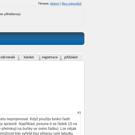
Témata:
Aktivní
|
Bez odpovědi
ste přihlášen(a)
#1
elu neprojevoval. Když použiju funkci řadit
y správně. Například, posune-li se řádek 10 na
 přelinkují na buňky ve svém řádku). Lze nějak
možnost toto vyřešit bez přepisu celé tabulky