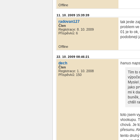
Offline
11. 10. 2009 15:39:39
radovan127
tak jeste z
Člen
problem ve 
Registrace: 8. 10. 2009
01 je to ok
Příspěvků: 6
podobneji j
Offline
22. 10. 2009 08:46:21
dech
hanus naps
Člen
Registrace: 1. 10. 2008
Tím to
Příspěvků: 150
výpočet
Myslel 
jako pr
mi k da
buněk, 
chtěl 
toto jsem v
vlookupu. T
chová. Je t
přesunu. Al
tento druhý