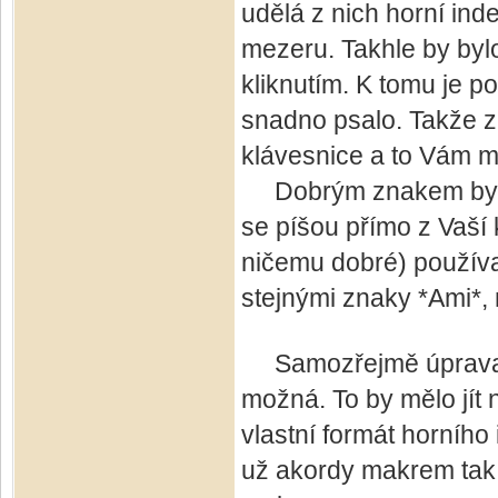
udělá z nich horní ind
mezeru. Takhle by byl
kliknutím. K tomu je po
snadno psalo. Takže 
klávesnice a to Vám m
Dobrým znakem by moh
se píšou přímo z Vaší 
ničemu dobré) používa
stejnými znaky *Ami*,
Samozřejmě úprava če
možná. To by mělo jít 
vlastní formát horního
už akordy makrem tak 