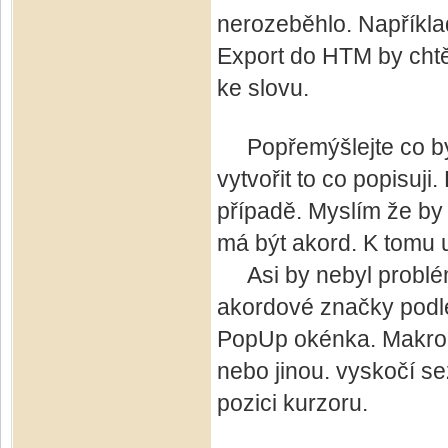
nerozeběhlo. Napříkla
Export do HTM by chtěl
ke slovu.
Popřemýšlejte co by 
vytvořit to co popisuji
případě. Myslím že by 
má být akord. K tomu u
Asi by nebyl problém
akordové značky podle
PopUp okénka. Makro s
nebo jinou. vyskočí s
pozici kurzoru.