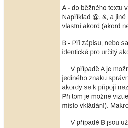
A - do běžného textu v
Například @, &, a jiné
vlastní akord (akord n
B - Při zápisu, nebo s
identické pro určitý a
V případě A je možné
jediného znaku správ
akordy se k připojí n
Při tom je možné vizue
místo vkládání). Makr
V případě B jsou už 