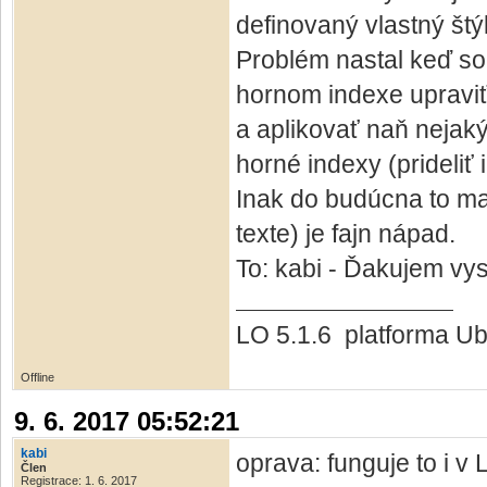
definovaný vlastný štýl
Problém nastal keď so
hornom indexe upraviť
a aplikovať naň nejaký
horné indexy (prideliť 
Inak do budúcna to ma
texte) je fajn nápad.
To: kabi - Ďakujem v
LO 5.1.6 platforma Ub
Offline
9. 6. 2017 05:52:21
kabi
oprava: funguje to i v
Člen
Registrace: 1. 6. 2017