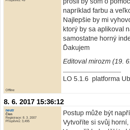
prosil by som o pomo
Příspěvků: 49
napríklad farbu a veľ
Najlepšie by mi vyhov
ktorý by sa aplikoval 
samostatne horný inde
Ďakujem
Editoval mirozm (19. 6
LO 5.1.6 platforma Ub
Offline
8. 6. 2017 15:36:12
neutr
Postup může být napřík
Člen
Registrace: 8. 3. 2007
Vytvoříte si svůj horní
Příspěvků: 3,495