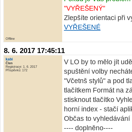
"VYŘEŠENÝ"
Zlepšíte orientaci při
VYŘEŠENÉ
Offline
8. 6. 2017 17:45:11
kabi
V LO by to mělo jít udě
Člen
Registrace: 1. 6. 2017
spuštění volby necháte
Příspěvků: 172
"Včetnš stylů" a pod t
tlačítkem Formát na zá
stisknout tlačítko Vyh
horní index - stačí apl
Občas to vyhledávání 
---- doplněno----