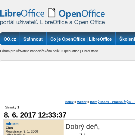
OO.cz
Stáhnout
Co je OpenOffice | LibreOffice
Školení
Fórum pro uživatele kancelářského balíku OpenOffice | LibreOffice
Index
»
Writer
»
horný index - zmena štýlu 
Stránky
1
8. 6. 2017 12:33:37
mirozm
Dobrý deň,
Člen
Registrace: 9. 1. 2006