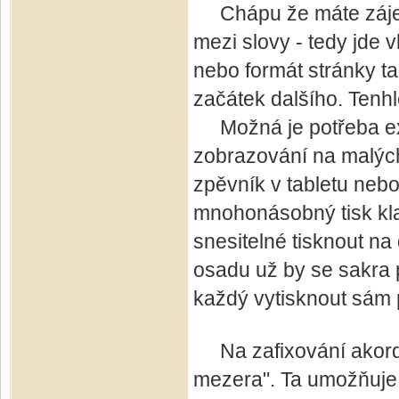
Chápu že máte zájem 
mezi slovy - tedy jde 
nebo formát stránky t
začátek dalšího. Tenh
Možná je potřeba exp
zobrazování na malých
zpěvník v tabletu nebo
mnohonásobný tisk klas
snesitelné tisknout na
osadu už by se sakra p
každý vytisknout sám 
Na zafixování akordu 
mezera". Ta umožňuje 