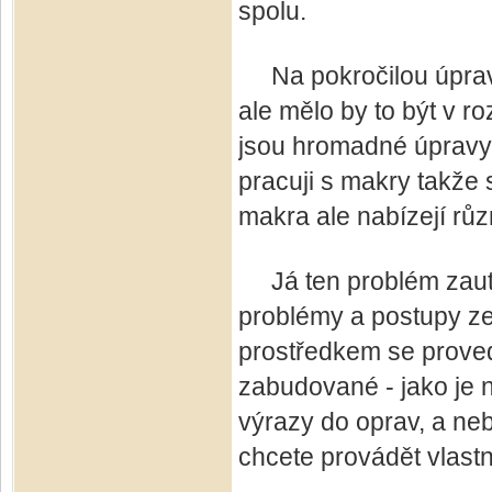
spolu.
Na pokročilou úpravu t
ale mělo by to být v ro
jsou hromadné úpravy
pracuji s makry takže 
makra ale nabízejí rů
Já ten problém zauto
problémy a postupy ze
prostředkem se proved
zabudované - jako je n
výrazy do oprav, a ne
chcete provádět vlastn