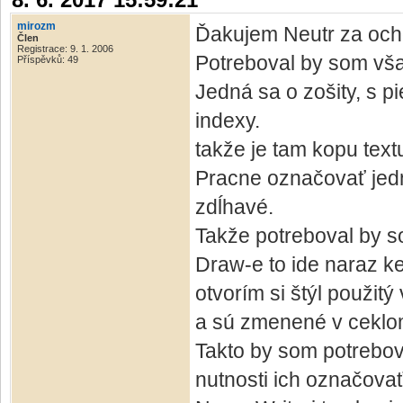
mirozm
Ďakujem Neutr za ochot
Člen
Registrace: 9. 1. 2006
Potreboval by som vša
Příspěvků: 49
Jedná sa o zošity, s p
indexy.
takže je tam kopu tex
Pracne označovať jedno
zdĺhavé.
Takže potreboval by so
Draw-e to ide naraz k
otvorím si štýl použi
a sú zmenené v cekl
Takto by som potrebo
nutnosti ich označovať .