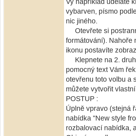
Vy například uděláte 
vybarven, písmo podle 
nic jiného.
Otevřete si postranní 
formátování). Nahoře 
ikonu postavíte zobraz
Klepnete na 2. druhou
pomocný text Vám řekn
otevřenu toto volbu a 
můžete vytvořit vlastní 
POSTUP :
Úplně vpravo (stejná ř
nabídka "New style fro
rozbalovací nabídka, a