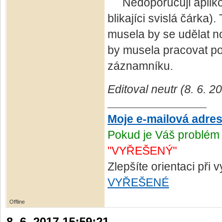
Nedoporučuji aplikova
blikajíci svislá čárka)
musela by se udělat no
by musela pracovat po
záznamníku.
Editoval neutr (8. 6. 2
Moje e-mailová adre
Pokud je Váš problém 
"VYŘEŠENÝ"
Zlepšíte orientaci při
VYŘEŠENÉ
Offline
8. 6. 2017 15:59:21