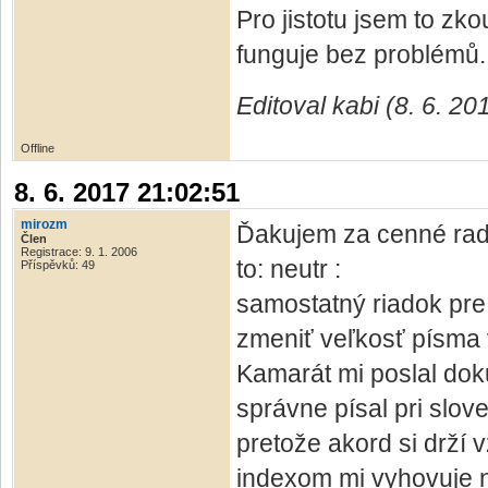
Pro jistotu jsem to zk
funguje bez problémů.
Editoval kabi (8. 6. 20
Offline
8. 6. 2017 21:02:51
mirozm
Ďakujem za cenné rad
Člen
Registrace: 9. 1. 2006
to: neutr :
Příspěvků: 49
samostatný riadok pre
zmeniť veľkosť písma 
Kamarát mi poslal dok
správne písal pri slov
pretože akord si drží 
indexom mi vyhovuje 