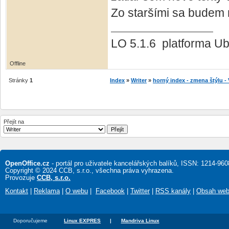
Zo staršími sa budem m
LO 5.1.6 platforma Ub
Offline
Stránky
1
Index
»
Writer
»
horný index - zmena štýlu 
Přejít na
OpenOffice.cz
- portál pro uživatele kancelářských balíků, ISSN: 1214-960
Copyright © 2024 CCB, s.r.o., všechna práva vyhrazena.
Provozuje
CCB, s.r.o.
Kontakt
|
Reklama
|
O webu
|
Facebook
|
Twitter
|
RSS kanály
|
Obsah we
Doporučujeme
Linux EXPRES
|
Mandriva Linux