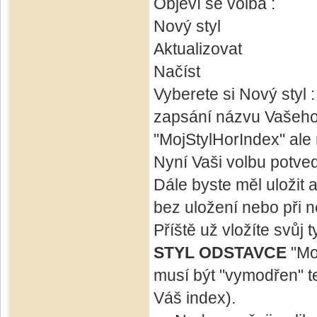
Objeví se volba :
Nový styl
Aktualizovat
Načíst
Vyberete si Nový styl :
zapsání názvu Vašeho 
"MojStylHorIndex" ale 
Nyní Vaši volbu potveď
Dále byste měl uložit 
bez uložení nebo při 
Příště už vložíte svůj 
STYL ODSTAVCE
"Mo
musí být "vymodřen" t
Váš index).