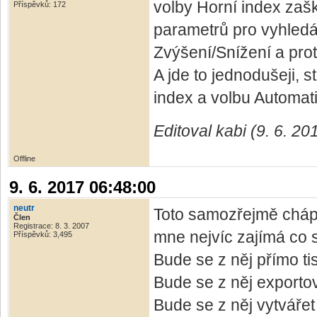
volby Horní index zašk
Příspěvků: 172
parametrů pro vyhledá
Zvýšení/Snížení a prot
A jde to jednodušeji, s
index a volbu Automati
Editoval kabi (9. 6. 20
Offline
9. 6. 2017 06:48:00
neutr
Toto samozřejmě chápu
Člen
Registrace: 8. 3. 2007
mne nejvíc zajímá co 
Příspěvků: 3,495
Bude se z něj přímo ti
Bude se z něj export
Bude se z něj vytvářet