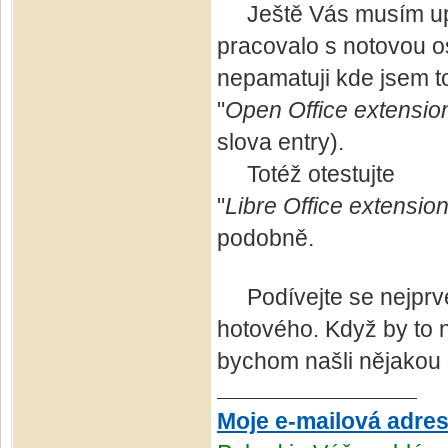
Ještě Vás musím upozo
pracovalo s notovou o
nepamatuji kde jsem to
"
Open Office extensio
slova entry).
Totéž otestujte
"
Libre Office extensio
podobně.
Podívejte se nejprve 
hotového. Když by to 
bychom našli nějakou s
Moje e-mailová adre