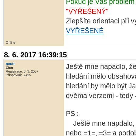
Pokud je Váš problém 
"VYŘEŠENÝ"
Zlepšíte orientaci při
VYŘEŠENÉ
Offline
8. 6. 2017 16:39:15
neutr
Ještě mne napadlo, že
Člen
Registrace: 8. 3. 2007
hledání mělo obsahovat
Příspěvků: 3,495
hledání by mělo být J
dvěma verzemi - tedy 
PS :
Ještě mne napdalo, že 
nebo =1=, =3= a podo