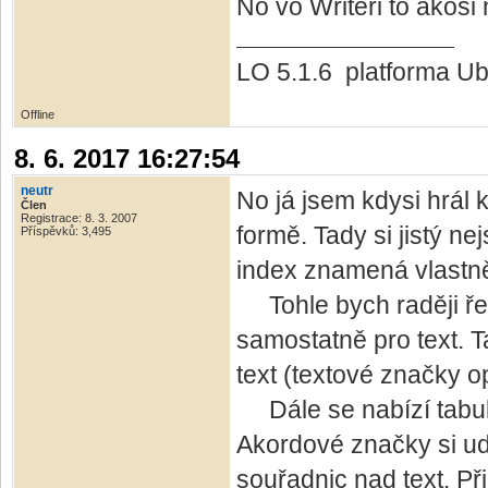
No vo Writeri to akosi
LO 5.1.6 platforma Ub
Offline
8. 6. 2017 16:27:54
neutr
No já jsem kdysi hrál
Člen
Registrace: 8. 3. 2007
formě. Tady si jistý ne
Příspěvků: 3,495
index znamená vlastn
Tohle bych raději řeš
samostatně pro text. T
text (textové značky o
Dále se nabízí tabul
Akordové značky si udě
souřadnic nad text. Př