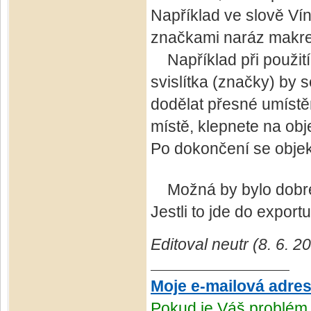
Například ve slově Ví
značkami naráz makrem
Například při použití 
svislítka (značky) by
dodělat přesné umíst
místě, klepnete na ob
Po dokončení se objekt
Možná by bylo dobré 
Jestli to jde do expor
Editoval neutr (8. 6. 2
Moje e-mailová adre
Pokud je Váš problém 