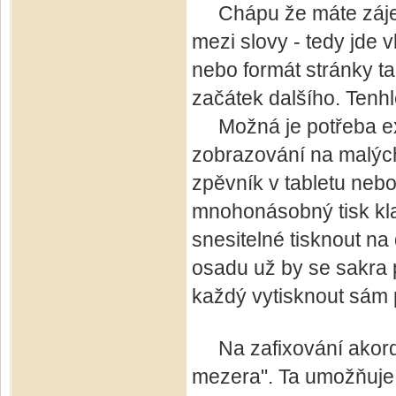
Chápu že máte zájem 
mezi slovy - tedy jde 
nebo formát stránky t
začátek dalšího. Tenh
Možná je potřeba exp
zobrazování na malých
zpěvník v tabletu nebo
mnohonásobný tisk klas
snesitelné tisknout na
osadu už by se sakra p
každý vytisknout sám 
Na zafixování akordu 
mezera". Ta umožňuje 