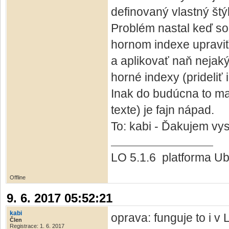
definovaný vlastný štýl
Problém nastal keď so
hornom indexe upraviť
a aplikovať naň nejaký
horné indexy (prideliť 
Inak do budúcna to ma
texte) je fajn nápad.
To: kabi - Ďakujem v
LO 5.1.6 platforma Ub
Offline
9. 6. 2017 05:52:21
kabi
oprava: funguje to i v
Člen
Registrace: 1. 6. 2017