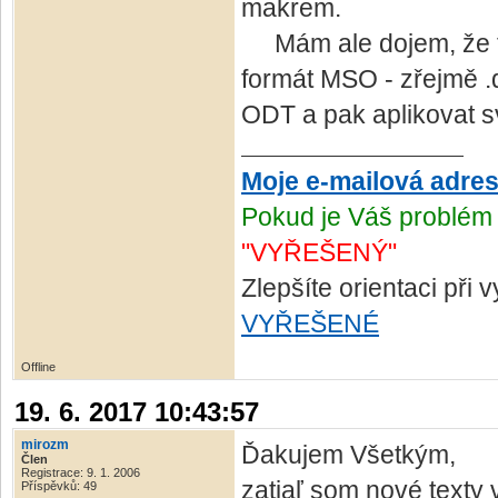
makrem.
Mám ale dojem, že to 
formát MSO - zřejmě .d
ODT a pak aplikovat s
Moje e-mailová adre
Pokud je Váš problém 
"VYŘEŠENÝ"
Zlepšíte orientaci při
VYŘEŠENÉ
Offline
19. 6. 2017 10:43:57
mirozm
Ďakujem Všetkým,
Člen
Registrace: 9. 1. 2006
zatiaľ som nové texty v
Příspěvků: 49