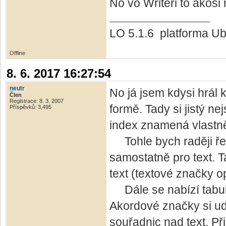
No vo Writeri to akosi
LO 5.1.6 platforma Ub
Offline
8. 6. 2017 16:27:54
neutr
No já jsem kdysi hrál
Člen
Registrace: 8. 3. 2007
formě. Tady si jistý ne
Příspěvků: 3,495
index znamená vlastn
Tohle bych raději řeš
samostatně pro text. T
text (textové značky o
Dále se nabízí tabul
Akordové značky si udě
souřadnic nad text. Př