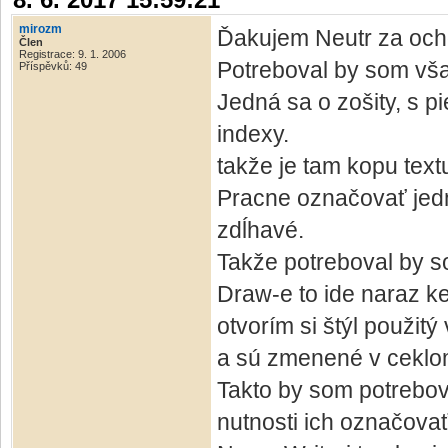
mirozm
Ďakujem Neutr za ochot
Člen
Registrace: 9. 1. 2006
Potreboval by som vša
Příspěvků: 49
Jedná sa o zošity, s p
indexy.
takže je tam kopu tex
Pracne označovať jedno
zdĺhavé.
Takže potreboval by so
Draw-e to ide naraz k
otvorím si štýl použi
a sú zmenené v cekl
Takto by som potrebo
nutnosti ich označovať .