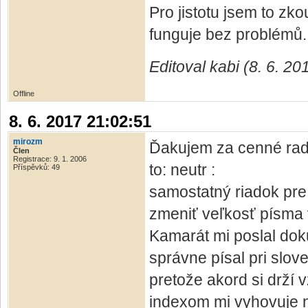
Pro jistotu jsem to zk
funguje bez problémů.
Editoval kabi (8. 6. 20
Offline
8. 6. 2017 21:02:51
mirozm
Ďakujem za cenné rad
Člen
Registrace: 9. 1. 2006
to: neutr :
Příspěvků: 49
samostatný riadok pre
zmeniť veľkosť písma 
Kamarát mi poslal dok
správne písal pri slov
pretože akord si drží 
indexom mi vyhovuje 