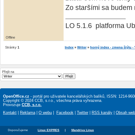
Zo staršími sa budem m
LO 5.1.6 platforma Ub
Offline
Stránky
1
Index
»
Writer
»
horný index - zmena štýlu 
Přejít na
OpenOffice.cz
- portál pro uživatele kancelářských balíků, ISSN: 1214-960
Copyright © 2024 CCB, s.r.o., všechna práva vyhrazena.
Provozuje
CCB, s.r.o.
Kontakt
|
Reklama
|
O webu
|
Facebook
|
Twitter
|
RSS kanály
|
Obsah we
Doporučujeme
Linux EXPRES
|
Mandriva Linux