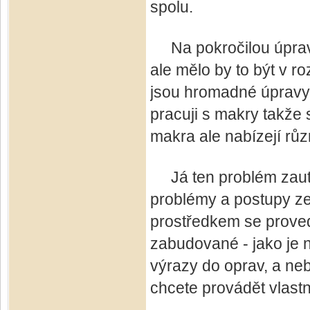
spolu.
Na pokročilou úpravu t
ale mělo by to být v ro
jsou hromadné úpravy
pracuji s makry takže 
makra ale nabízejí rů
Já ten problém zauto
problémy a postupy ze
prostředkem se proved
zabudované - jako je n
výrazy do oprav, a ne
chcete provádět vlastn