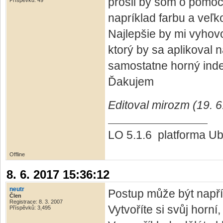
prosil by som o pomo
Příspěvků: 49
napríklad farbu a veľ
Najlepšie by mi vyhov
ktorý by sa aplikoval 
samostatne horný inde
Ďakujem
Editoval mirozm (19. 6
LO 5.1.6 platforma Ub
Offline
8. 6. 2017 15:36:12
neutr
Postup může být napřík
Člen
Registrace: 8. 3. 2007
Vytvoříte si svůj horní
Příspěvků: 3,495