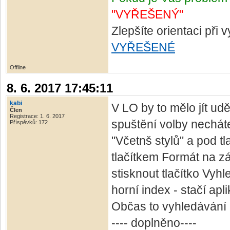
"VYŘEŠENÝ"
Zlepšíte orientaci při
VYŘEŠENÉ
Offline
8. 6. 2017 17:45:11
kabi
V LO by to mělo jít udě
Člen
Registrace: 1. 6. 2017
spuštění volby necháte
Příspěvků: 172
"Včetnš stylů" a pod t
tlačítkem Formát na zá
stisknout tlačítko Vyh
horní index - stačí apl
Občas to vyhledávání 
---- doplněno----