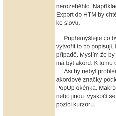
nerozeběhlo. Napříkla
Export do HTM by chtěl
ke slovu.
Popřemýšlejte co by 
vytvořit to co popisuji
případě. Myslím že by 
má být akord. K tomu u
Asi by nebyl problém
akordové značky podle
PopUp okénka. Makro s
nebo jinou. vyskočí s
pozici kurzoru.