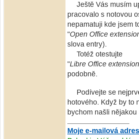
Ještě Vás musím upozo
pracovalo s notovou o
nepamatuji kde jsem to
"
Open Office extensio
slova entry).
Totéž otestujte
"
Libre Office extensio
podobně.
Podívejte se nejprve 
hotového. Když by to 
bychom našli nějakou s
Moje e-mailová adre