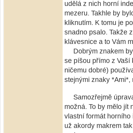
udělá z nich horní ind
mezeru. Takhle by byl
kliknutím. K tomu je po
snadno psalo. Takže 
klávesnice a to Vám m
Dobrým znakem by moh
se píšou přímo z Vaší 
ničemu dobré) používa
stejnými znaky *Ami*,
Samozřejmě úprava če
možná. To by mělo jít 
vlastní formát horního
už akordy makrem tak 