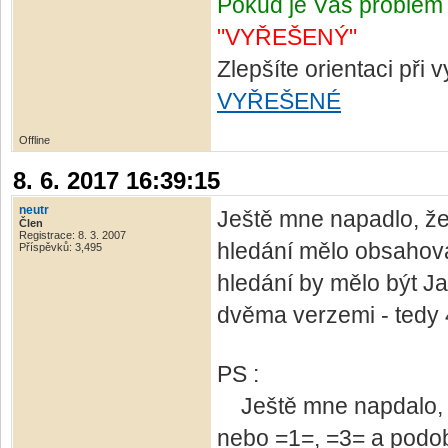
Pokud je Váš problém 
"VYŘEŠENÝ"
Zlepšíte orientaci při
VYŘEŠENÉ
Offline
8. 6. 2017 16:39:15
neutr
Ještě mne napadlo, že
Člen
Registrace: 8. 3. 2007
hledání mělo obsahovat
Příspěvků: 3,495
hledání by mělo být J
dvěma verzemi - tedy 
PS :
Ještě mne napdalo, že 
nebo =1=, =3= a podo