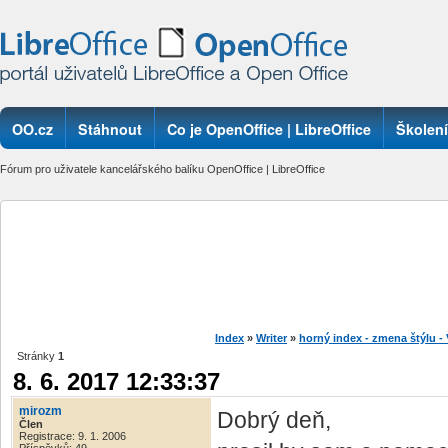
OO.cz
Stáhnout
Co je OpenOffice | LibreOffice
Školení
Fórum pro uživatele kancelářského balíku OpenOffice | LibreOffice
Index
»
Writer
»
horný index - zmena štýlu 
Stránky
1
8. 6. 2017 12:33:37
mirozm
Dobrý deň,
Člen
Registrace: 9. 1. 2006