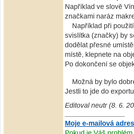
Například ve slově Ví
značkami naráz makrem
Například při použití 
svislítka (značky) by
dodělat přesné umíst
místě, klepnete na ob
Po dokončení se objekt
Možná by bylo dobré 
Jestli to jde do expor
Editoval neutr (8. 6. 2
Moje e-mailová adre
Pokud je Váš problém 