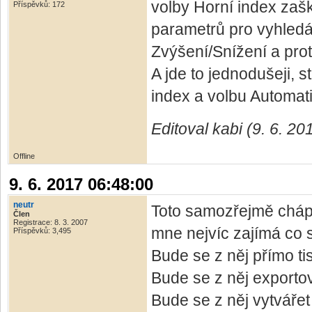
volby Horní index zašk
Příspěvků: 172
parametrů pro vyhledá
Zvýšení/Snížení a prot
A jde to jednodušeji, s
index a volbu Automati
Editoval kabi (9. 6. 20
Offline
9. 6. 2017 06:48:00
neutr
Toto samozřejmě chápu
Člen
Registrace: 8. 3. 2007
mne nejvíc zajímá co 
Příspěvků: 3,495
Bude se z něj přímo ti
Bude se z něj export
Bude se z něj vytvářet