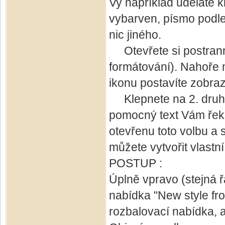
Vy například uděláte 
vybarven, písmo podle 
nic jiného.
Otevřete si postranní 
formátování). Nahoře 
ikonu postavíte zobraz
Klepnete na 2. druhou
pomocný text Vám řekn
otevřenu toto volbu a 
můžete vytvořit vlastní 
POSTUP :
Úplně vpravo (stejná ř
nabídka "New style fro
rozbalovací nabídka, a