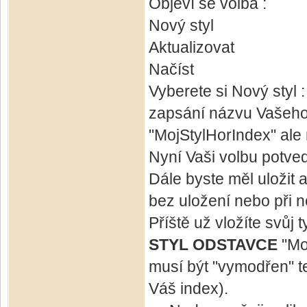
Objeví se volba :
Nový styl
Aktualizovat
Načíst
Vyberete si Nový styl :
zapsání názvu Vašeho 
"MojStylHorIndex" ale 
Nyní Vaši volbu potveď
Dále byste měl uložit 
bez uložení nebo při 
Příště už vložíte svůj 
STYL ODSTAVCE
"Mo
musí být "vymodřen" t
Váš index).