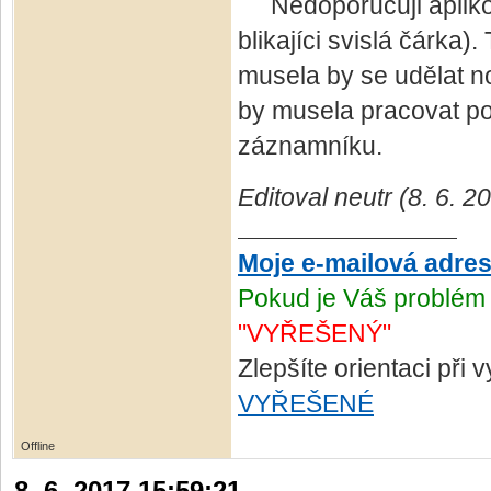
Nedoporučuji aplikova
blikajíci svislá čárka)
musela by se udělat no
by musela pracovat po
záznamníku.
Editoval neutr (8. 6. 2
Moje e-mailová adre
Pokud je Váš problém 
"VYŘEŠENÝ"
Zlepšíte orientaci při
VYŘEŠENÉ
Offline
8. 6. 2017 15:59:21