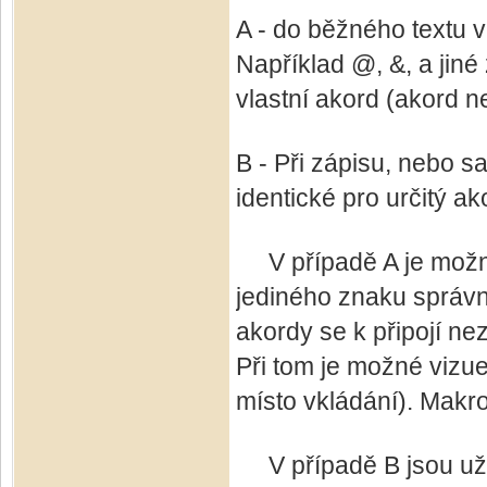
A - do běžného textu v
Například @, &, a jiné
vlastní akord (akord n
B - Při zápisu, nebo s
identické pro určitý a
V případě A je možné
jediného znaku správ
akordy se k připojí n
Při tom je možné vizue
místo vkládání). Makr
V případě B jsou už 