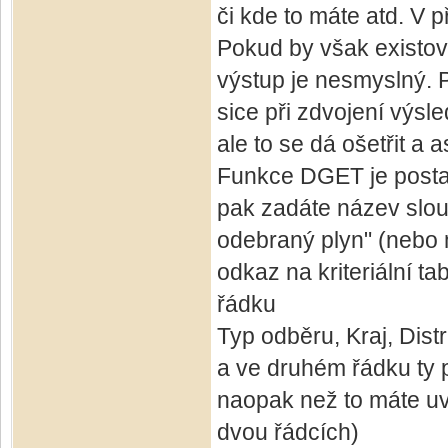
či kde to máte atd. V 
Pokud by však existova
výstup je nesmyslný. 
sice při zdvojení výs
ale to se dá ošetřit a
Funkce DGET je postave
pak zadáte název slou
odebraný plyn" (nebo 
odkaz na kriteriální t
řádku
Typ odběru, Kraj, Distri
a ve druhém řádku ty p
naopak než to máte uv
dvou řádcích)