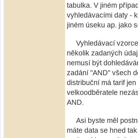
tabulka. V jiném případ
vyhledávacími daty - kt
jiném úseku ap. jako 
Vyhledávací vzorce je
několik zadaných údajů
nemusí být dohledává
zadání "AND" všech d
distribuční má tarif j
velkoodběratele nezás
AND.
Asi byste měl postnou
máte data se hned tak