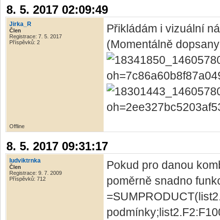
8. 5. 2017 02:09:49
Jirka_R
Přikládám i vizuální n
Člen
Registrace: 7. 5. 2017
(Momentálně dopsany 
Příspěvků: 2
Offline
8. 5. 2017 09:31:17
ludviktrnka
Pokud pro danou kombi
Člen
Registrace: 9. 7. 2009
poměrně snadno funkc
Příspěvků: 712
=SUMPRODUCT(list2.A
podmínky;list2.F2:F1