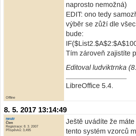
naprosto nemožná)
EDIT: ono tedy samozř
výběr se zůží dle vše
bude:
IF($List2.$A$2:$A$100
Tím zároveň zajistíte 
Editoval ludviktrnka (8
LibreOffice 5.4.
Offline
8. 5. 2017 13:14:49
neutr
Ještě uvádíte že máte
Člen
Registrace: 8. 3. 2007
tento systém vzorců mě
Příspěvků: 3,495