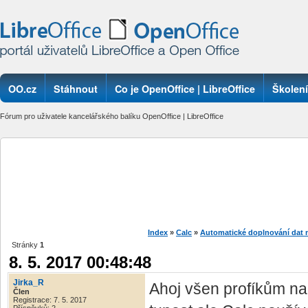
OO.cz
Stáhnout
Co je OpenOffice | LibreOffice
Školení
Fórum pro uživatele kancelářského balíku OpenOffice | LibreOffice
Index
»
Calc
»
Automatické doplnování dat na
Stránky
1
8. 5. 2017 00:48:48
Jirka_R
Ahoj všen profíkům na
Člen
Registrace: 7. 5. 2017