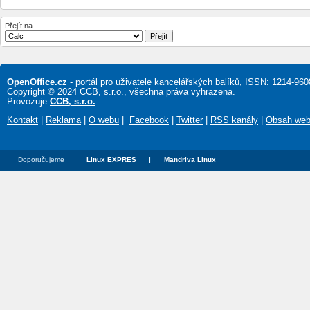
Přejít na
OpenOffice.cz
- portál pro uživatele kancelářských balíků, ISSN: 1214-960
Copyright © 2024 CCB, s.r.o., všechna práva vyhrazena.
Provozuje
CCB, s.r.o.
Kontakt
|
Reklama
|
O webu
|
Facebook
|
Twitter
|
RSS kanály
|
Obsah we
Doporučujeme
Linux EXPRES
|
Mandriva Linux