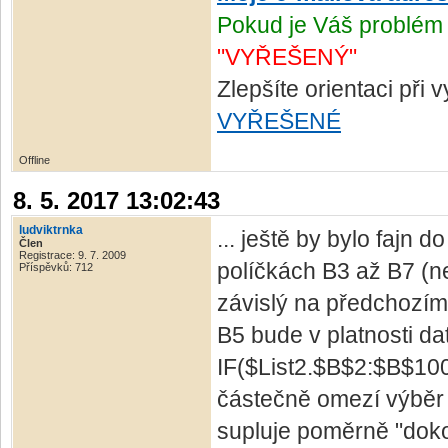
Pokud je Váš problém 
"VYŘEŠENÝ"
Zlepšíte orientaci při
VYŘEŠENÉ
Offline
8. 5. 2017 13:02:43
ludviktrnka
... ještě by bylo fajn d
Člen
Registrace: 9. 7. 2009
políčkách B3 až B7 (ne
Příspěvků: 712
závislý na předchozím 
B5 bude v platnosti da
IF($List2.$B$2:$B$10
částečně omezí výběr 
supluje poměrně "dokon