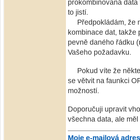
prokombinovaná data ta
to jistí.
Předpokládám, že na 
kombinace dat, takže pa
pevně daného řádku (m
Vašeho požadavku.
Pokud víte že někter
se větvit na faunkci O
možností.
Doporučuji upravit vh
všechna data, ale měl
Moje e-mailová adre