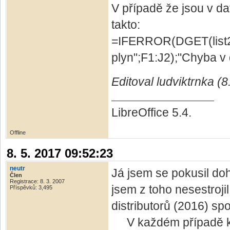
V případě že jsou v da
takto:
=IFERROR(DGET(list2
plyn";F1:J2);"Chyba v 
Editoval ludviktrnka (8
LibreOffice 5.4.
Offline
8. 5. 2017 09:52:23
neutr
Já jsem se pokusil doh
Člen
Registrace: 8. 3. 2007
jsem z toho nesestroji
Příspěvků: 3,495
distributorů (2016) sp
V každém případě když