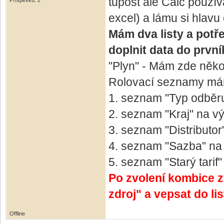
tupost ale Calc použí
Příspěvků: 2
excel) a lámu si hlavu
Mám dva listy a potře
doplnit data do první
"Plyn" - Mám zde něko
Rolovací seznamy má
1. seznam "Typ odběr
2. seznam "Kraj" na v
3. seznam "Distribut
4. seznam "Sazba" na
5. seznam "Starý tarif
Po zvolení kombice z 
zdroj" a vepsat do l
Offline