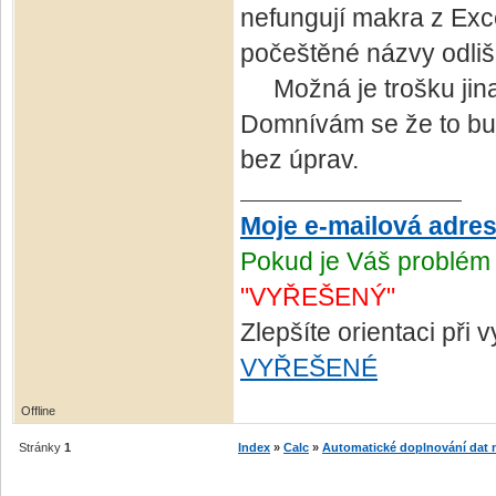
nefungují makra z Exce
počeštěné názvy odlišn
Možná je trošku jinak 
Domnívám se že to bud
bez úprav.
Moje e-mailová adre
Pokud je Váš problém 
"VYŘEŠENÝ"
Zlepšíte orientaci při
VYŘEŠENÉ
Offline
Stránky
1
Index
»
Calc
»
Automatické doplnování dat na