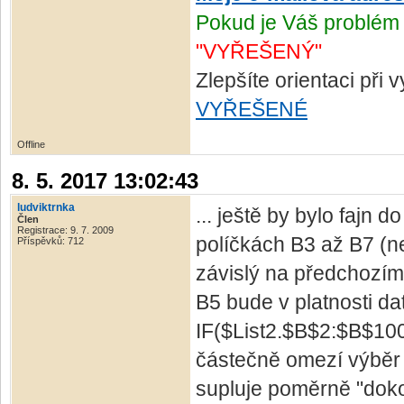
Pokud je Váš problém 
"VYŘEŠENÝ"
Zlepšíte orientaci při
VYŘEŠENÉ
Offline
8. 5. 2017 13:02:43
ludviktrnka
... ještě by bylo fajn d
Člen
Registrace: 9. 7. 2009
políčkách B3 až B7 (ne
Příspěvků: 712
závislý na předchozím 
B5 bude v platnosti da
IF($List2.$B$2:$B$10
částečně omezí výběr 
supluje poměrně "dokon