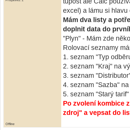
tupost ale Calc použí
Příspěvků: 2
excel) a lámu si hlavu
Mám dva listy a potře
doplnit data do první
"Plyn" - Mám zde něko
Rolovací seznamy má
1. seznam "Typ odběr
2. seznam "Kraj" na v
3. seznam "Distribut
4. seznam "Sazba" na
5. seznam "Starý tarif
Po zvolení kombice z 
zdroj" a vepsat do l
Offline