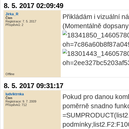
8. 5. 2017 02:09:49
Jirka_R
Přikládám i vizuální n
Člen
Registrace: 7. 5. 2017
(Momentálně dopsany 
Příspěvků: 2
Offline
8. 5. 2017 09:31:17
ludviktrnka
Pokud pro danou kombi
Člen
Registrace: 9. 7. 2009
poměrně snadno funkc
Příspěvků: 712
=SUMPRODUCT(list2.A
podmínky;list2.F2:F1