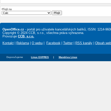
Přejít na
OpenOffice.cz
- portál pro uživatele kancelářských balíků, ISSN: 1214-960
Copyright © 2024 CCB, s.r.o., všechna práva vyhrazena.
Provozuje
CCB, s.r.o.
Kontakt
|
Reklama
|
O webu
|
Facebook
|
Twitter
|
RSS kanály
|
Obsah we
Doporučujeme
Linux EXPRES
|
Mandriva Linux