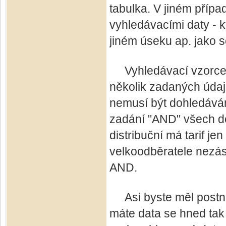
tabulka. V jiném případ
vyhledávacími daty - kt
jiném úseku ap. jako 
Vyhledávací vzorce je
několik zadaných údajů
nemusí být dohledává
zadání "AND" všech d
distribuční má tarif j
velkoodběratele nezás
AND.
Asi byste měl postnou
máte data se hned tak