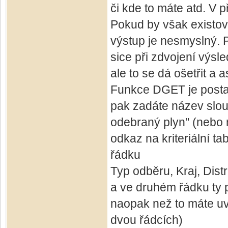
či kde to máte atd. V 
Pokud by však existova
výstup je nesmyslný. 
sice při zdvojení výs
ale to se dá ošetřit a
Funkce DGET je postave
pak zadáte název slou
odebraný plyn" (nebo 
odkaz na kriteriální t
řádku
Typ odběru, Kraj, Distri
a ve druhém řádku ty p
naopak než to máte uv
dvou řádcích)