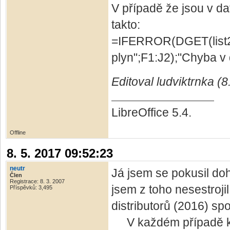
V případě že jsou v da
takto:
=IFERROR(DGET(list2
plyn";F1:J2);"Chyba v 
Editoval ludviktrnka (8
LibreOffice 5.4.
Offline
8. 5. 2017 09:52:23
neutr
Já jsem se pokusil doh
Člen
Registrace: 8. 3. 2007
jsem z toho nesestroji
Příspěvků: 3,495
distributorů (2016) sp
V každém případě když