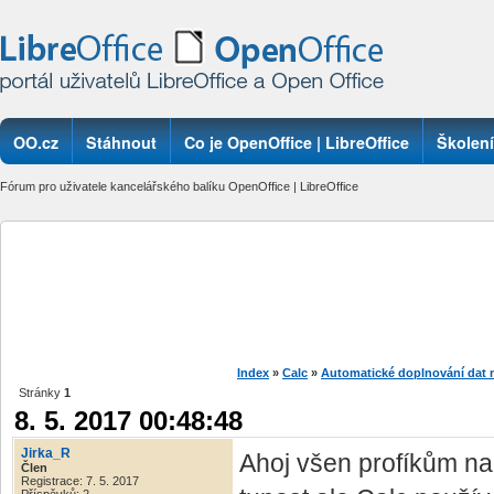
OO.cz
Stáhnout
Co je OpenOffice | LibreOffice
Školení
Fórum pro uživatele kancelářského balíku OpenOffice | LibreOffice
Index
»
Calc
»
Automatické doplnování dat na
Stránky
1
8. 5. 2017 00:48:48
Jirka_R
Ahoj všen profíkům na
Člen
Registrace: 7. 5. 2017