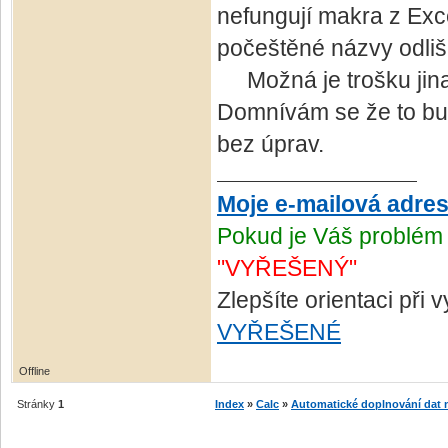
nefungují makra z Exce
počeštěné názvy odlišn
Možná je trošku jinak 
Domnívám se že to bud
bez úprav.
Moje e-mailová adre
Pokud je Váš problém 
"VYŘEŠENÝ"
Zlepšíte orientaci při
VYŘEŠENÉ
Offline
Stránky
1
Index
»
Calc
»
Automatické doplnování dat na