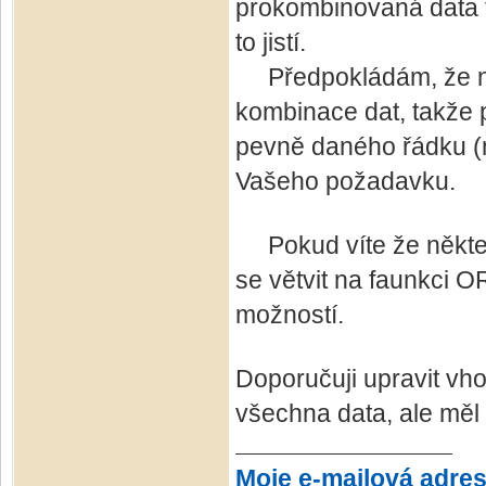
prokombinovaná data ta
to jistí.
Předpokládám, že na 
kombinace dat, takže pa
pevně daného řádku (m
Vašeho požadavku.
Pokud víte že někter
se větvit na faunkci O
možností.
Doporučuji upravit vh
všechna data, ale měl
Moje e-mailová adre