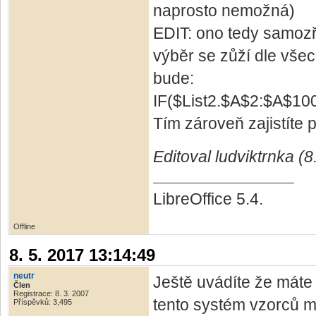
naprosto nemožná)
EDIT: ono tedy samozř
výběr se zůží dle vše
bude:
IF($List2.$A$2:$A$100
Tím zároveň zajistíte 
Editoval ludviktrnka (8
LibreOffice 5.4.
Offline
8. 5. 2017 13:14:49
neutr
Ještě uvádíte že máte
Člen
Registrace: 8. 3. 2007
tento systém vzorců mě
Příspěvků: 3,495