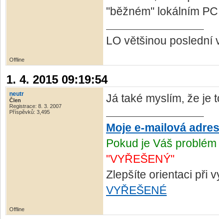
"běžném" lokálním PC -
LO většinou poslední 
Offline
1. 4. 2015 09:19:54
neutr
Já také myslím, že je 
Člen
Registrace: 8. 3. 2007
Příspěvků: 3,495
Moje e-mailová adre
Pokud je Váš problém 
"VYŘEŠENÝ"
Zlepšíte orientaci při
VYŘEŠENÉ
Offline