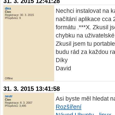
31. 3. 2015 12:41:28
diea
Nechci instalovat na 
Člen
Registrace: 30. 3. 2015
načítání aplikace cca 
Příspěvků: 9
formátu .***X. Zkusil
chybku na uživatelské s
Zkusil jsem tu portab
budu rád za každou ra
Díky
David
Offline
31. 3. 2015 13:41:58
neutr
Asi byste měl hledat n
Člen
Registrace: 8. 3. 2007
Rozšíření
Příspěvků: 3,495