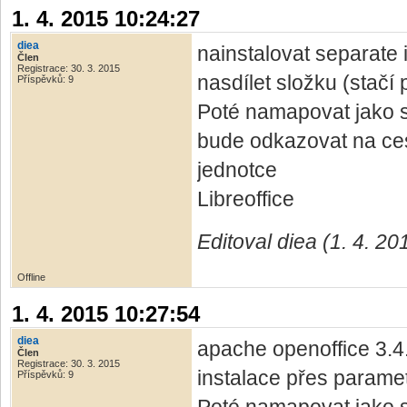
1. 4. 2015 10:24:27
diea
nainstalovat separate i
Člen
Registrace: 30. 3. 2015
nasdílet složku (stačí 
Příspěvků: 9
Poté namapovat jako sí
bude odkazovat na cest
jednotce
Libreoffice
Editoval diea (1. 4. 2
Offline
1. 4. 2015 10:27:54
diea
apache openoffice 3.4
Člen
Registrace: 30. 3. 2015
instalace přes paramet
Příspěvků: 9