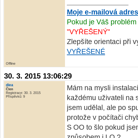
Moje e-mailová adre
Pokud je Váš problém 
"VYŘEŠENÝ"
Zlepšíte orientaci při
VYŘEŠENÉ
Offline
30. 3. 2015 13:06:29
diea
Mám na mysli instalaci
Člen
Registrace: 30. 3. 2015
každému uživateli na s
Příspěvků: 9
jsem udělal, ale po sp
protože v počítači chyb
S OO to šlo pokud jsem
způsobem i LO ?