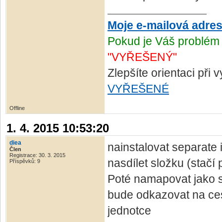
Moje e-mailová adre
Pokud je Váš problém 
"VYŘEŠENÝ"
Zlepšíte orientaci při
VYŘEŠENÉ
Offline
1. 4. 2015 10:53:20
diea
nainstalovat separate i
Člen
Registrace: 30. 3. 2015
nasdílet složku (stačí 
Příspěvků: 9
Poté namapovat jako sí
bude odkazovat na cest
jednotce