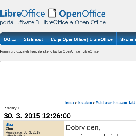
OO.cz
Stáhnout
Co je OpenOffice | LibreOffice
Školení
Fórum pro uživatele kancelářského balíku OpenOffice | LibreOffice
Index
»
Instalace
»
Multi-user instalace- jaká
Stránky
1
30. 3. 2015 12:26:00
diea
Dobrý den,
Člen
Registrace: 30. 3. 2015