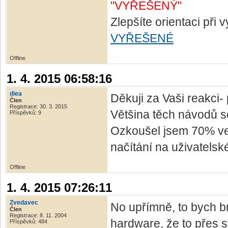
"VYŘEŠENÝ"
Zlepšíte orientaci při
VYŘEŠENÉ
Offline
1. 4. 2015 06:58:16
diea
Děkuji za Vaši reakci-
Člen
Registrace: 30. 3. 2015
Většina těch návodů s
Příspěvků: 9
Ozkoušel jsem 70% verz
načítání na uživatelsk
Offline
1. 4. 2015 07:26:11
Zvedavec
No upřímně, to bych br
Člen
Registrace: 8. 11. 2004
hardware, že to přes s
Příspěvků: 484