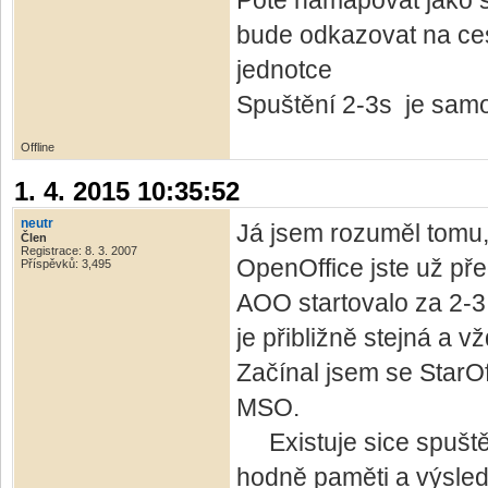
Poté namapovat jako sí
bude odkazovat na cest
jednotce
Spuštění 2-3s je samo
Offline
1. 4. 2015 10:35:52
neutr
Já jsem rozuměl tomu, 
Člen
Registrace: 8. 3. 2007
OpenOffice jste už pře
Příspěvků: 3,495
AOO startovalo za 2-3
je přibližně stejná a v
Začínal jsem se StarOf
MSO.
Existuje sice spuštění
hodně paměti a výsledn