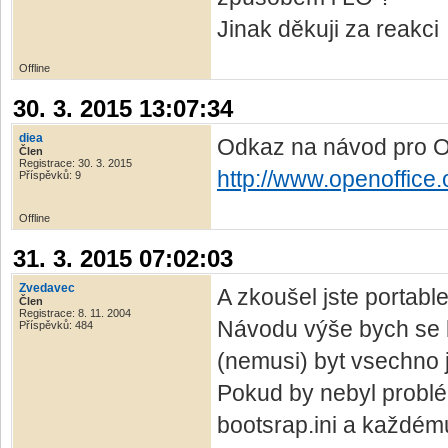
Jinak děkuji za reakci
Offline
30. 3. 2015 13:07:34
diea
Odkaz na návod pro 
Člen
Registrace: 30. 3. 2015
http://www.openoffice.
Příspěvků: 9
Offline
31. 3. 2015 07:02:03
Zvedavec
A zkoušel jste portabl
Člen
Registrace: 8. 11. 2004
Návodu výše bych se b
Příspěvků: 484
(nemusi) byt vsechno j
Pokud by nebyl problém
bootsrap.ini a každému 