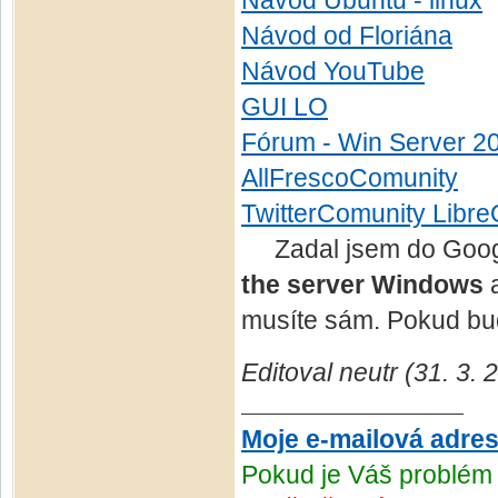
Návod Ubuntu - linux
Návod od Floriána
Návod YouTube
GUI LO
Fórum - Win Server 2
AllFrescoComunity
TwitterComunity Libre
Zadal jsem do Googl
the server Windows
a
musíte sám. Pokud bud
Editoval neutr (31. 3.
Moje e-mailová adre
Pokud je Váš problém 