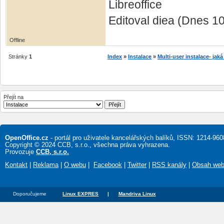
Libreoffice
Editoval diea (Dnes 1
Offline
Stránky
1
Index
»
Instalace
»
Multi-user instalace- jaká
Přejít na
OpenOffice.cz
- portál pro uživatele kancelářských balíků, ISSN: 1214-960
Copyright © 2024 CCB, s.r.o., všechna práva vyhrazena.
Provozuje
CCB, s.r.o.
Kontakt
|
Reklama
|
O webu
|
Facebook
|
Twitter
|
RSS kanály
|
Obsah we
Doporučujeme
Linux EXPRES
|
Mandriva Linux