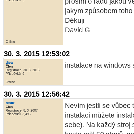
prosím o radu jakou ver
Příspěvků: 9
jakym způsobem toho d
Děkuji
David G.
Offline
30. 3. 2015 12:53:02
diea
instalace na windows 
Člen
Registrace: 30. 3. 2015
Příspěvků: 9
Offline
30. 3. 2015 12:56:42
neutr
Nevím jestli se vůbec 
Člen
Registrace: 8. 3. 2007
instalaci můžete instal
Příspěvků: 3,495
sebe). Na každý stroj