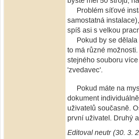
byste měl 50 strojů, na
Problém síťové insta
samostatná instalace),
spíš asi s velkou pracn
Pokud by se dělala jen
to má různé možnosti. 
stejného souboru více 
'zvedavec'.
Pokud máte na mysli p
dokument individuálně
uživatelů současně. O
první uživatel. Druhý a
Editoval neutr (30. 3.