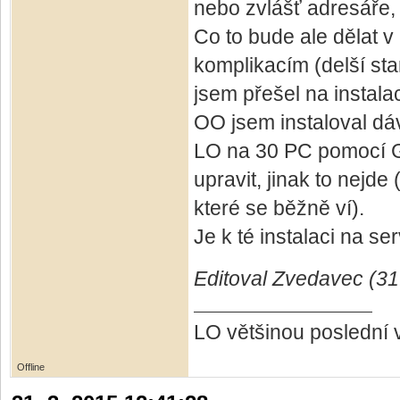
nebo zvlášť adresáře, 
Co to bude ale dělat v 
komplikacím (delší star
jsem přešel na instalac
OO jsem instaloval dáv
LO na 30 PC pomocí GP
upravit, jinak to nejde
které se běžně ví).
Je k té instalaci na s
Editoval Zvedavec (31
LO většinou poslední 
Offline