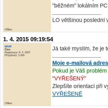
"běžném" lokálním PC -
LO většinou poslední 
Offline
1. 4. 2015 09:19:54
neutr
Já také myslím, že je 
Člen
Registrace: 8. 3. 2007
Příspěvků: 3,495
Moje e-mailová adre
Pokud je Váš problém 
"VYŘEŠENÝ"
Zlepšíte orientaci při
VYŘEŠENÉ
Offline