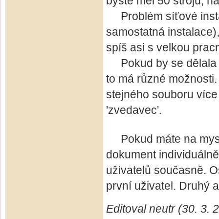
byste měl 50 strojů, na
Problém síťové insta
samostatná instalace),
spíš asi s velkou pracn
Pokud by se dělala jen
to má různé možnosti. 
stejného souboru více 
'zvedavec'.
Pokud máte na mysli p
dokument individuálně
uživatelů současně. O
první uživatel. Druhý a
Editoval neutr (30. 3.