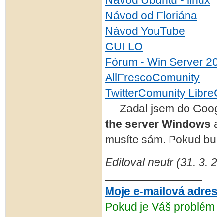
Návod Ubuntu - linux
Návod od Floriána
Návod YouTube
GUI LO
Fórum - Win Server 2
AllFrescoComunity
TwitterComunity Libre
Zadal jsem do Googl
the server Windows
a
musíte sám. Pokud bud
Editoval neutr (31. 3.
Moje e-mailová adre
Pokud je Váš problém 