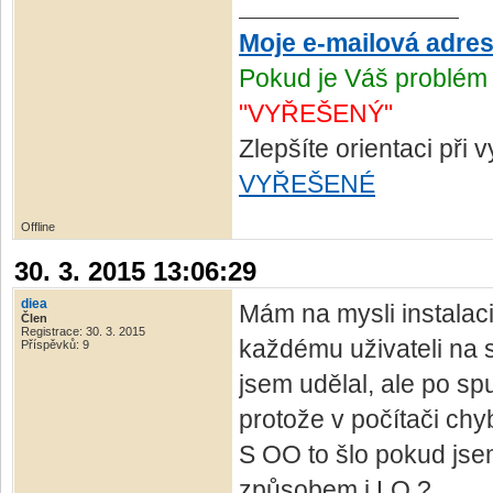
Moje e-mailová adre
Pokud je Váš problém 
"VYŘEŠENÝ"
Zlepšíte orientaci při
VYŘEŠENÉ
Offline
30. 3. 2015 13:06:29
diea
Mám na mysli instalaci
Člen
Registrace: 30. 3. 2015
každému uživateli na s
Příspěvků: 9
jsem udělal, ale po sp
protože v počítači chyb
S OO to šlo pokud jsem
způsobem i LO ?