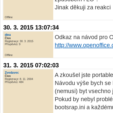
Jinak děkuji za reakci
Offline
30. 3. 2015 13:07:34
diea
Odkaz na návod pro 
Člen
Registrace: 30. 3. 2015
http://www.openoffice.
Příspěvků: 9
Offline
31. 3. 2015 07:02:03
Zvedavec
A zkoušel jste portabl
Člen
Registrace: 8. 11. 2004
Návodu výše bych se b
Příspěvků: 484
(nemusi) byt vsechno j
Pokud by nebyl problém
bootsrap.ini a každému 