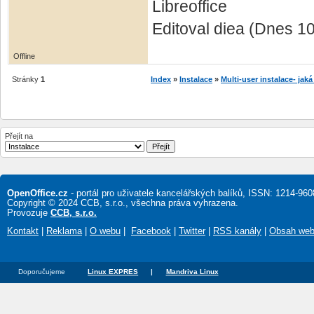
Libreoffice
Editoval diea (Dnes 1
Offline
Stránky
1
Index
»
Instalace
»
Multi-user instalace- jaká
Přejít na
OpenOffice.cz
- portál pro uživatele kancelářských balíků, ISSN: 1214-960
Copyright © 2024 CCB, s.r.o., všechna práva vyhrazena.
Provozuje
CCB, s.r.o.
Kontakt
|
Reklama
|
O webu
|
Facebook
|
Twitter
|
RSS kanály
|
Obsah we
Doporučujeme
Linux EXPRES
|
Mandriva Linux