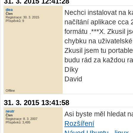
31. 3. 2015 12:41:28
diea
Nechci instalovat na 
Člen
Registrace: 30. 3. 2015
načítání aplikace cca 
Příspěvků: 9
formátu .***X. Zkusil
chybku na uživatelské s
Zkusil jsem tu portab
budu rád za každou ra
Díky
David
Offline
31. 3. 2015 13:41:58
neutr
Asi byste měl hledat n
Člen
Registrace: 8. 3. 2007
Rozšíření
Příspěvků: 3,495