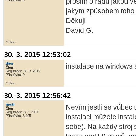
prosím o radu jakou ver
Příspěvků: 9
jakym způsobem toho d
Děkuji
David G.
Offline
30. 3. 2015 12:53:02
diea
instalace na windows 
Člen
Registrace: 30. 3. 2015
Příspěvků: 9
Offline
30. 3. 2015 12:56:42
neutr
Nevím jestli se vůbec 
Člen
Registrace: 8. 3. 2007
instalaci můžete instal
Příspěvků: 3,495
sebe). Na každý stroj