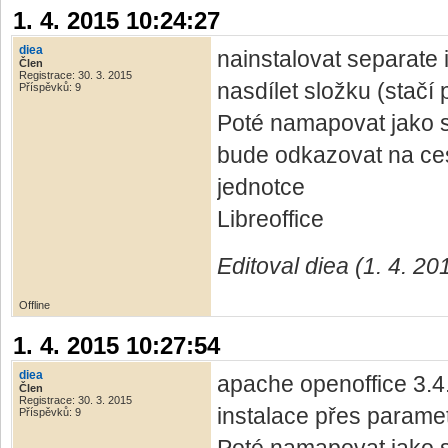
1. 4. 2015 10:24:27
diea
nainstalovat separate i
Člen
Registrace: 30. 3. 2015
nasdílet složku (stačí 
Příspěvků: 9
Poté namapovat jako sí
bude odkazovat na cest
jednotce
Libreoffice
Editoval diea (1. 4. 2
Offline
1. 4. 2015 10:27:54
diea
apache openoffice 3.4
Člen
Registrace: 30. 3. 2015
instalace přes paramet
Příspěvků: 9