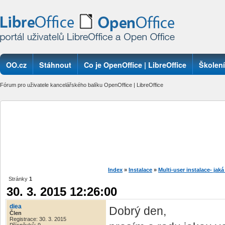
OO.cz
Stáhnout
Co je OpenOffice | LibreOffice
Školení
Fórum pro uživatele kancelářského balíku OpenOffice | LibreOffice
Index
»
Instalace
»
Multi-user instalace- jaká
Stránky
1
30. 3. 2015 12:26:00
diea
Dobrý den,
Člen
Registrace: 30. 3. 2015