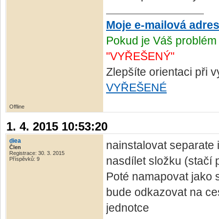
Moje e-mailová adre
Pokud je Váš problém 
"VYŘEŠENÝ"
Zlepšíte orientaci při
VYŘEŠENÉ
Offline
1. 4. 2015 10:53:20
diea
nainstalovat separate i
Člen
Registrace: 30. 3. 2015
nasdílet složku (stačí 
Příspěvků: 9
Poté namapovat jako sí
bude odkazovat na cest
jednotce