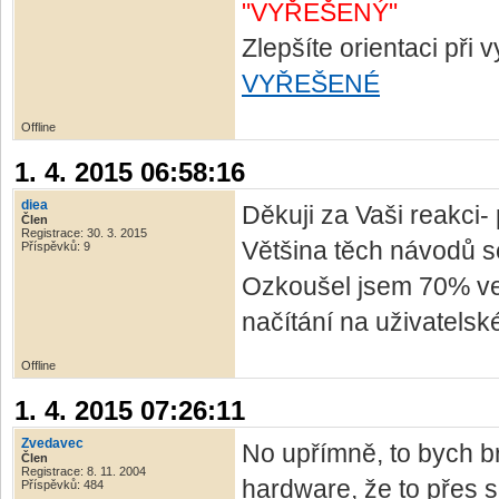
"VYŘEŠENÝ"
Zlepšíte orientaci při
VYŘEŠENÉ
Offline
1. 4. 2015 06:58:16
diea
Děkuji za Vaši reakci-
Člen
Registrace: 30. 3. 2015
Většina těch návodů s
Příspěvků: 9
Ozkoušel jsem 70% verz
načítání na uživatelsk
Offline
1. 4. 2015 07:26:11
Zvedavec
No upřímně, to bych br
Člen
Registrace: 8. 11. 2004
hardware, že to přes s
Příspěvků: 484