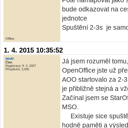
Poté namapovat jako sí
bude odkazovat na cest
jednotce
Spuštění 2-3s je samo
Offline
1. 4. 2015 10:35:52
neutr
Já jsem rozuměl tomu, 
Člen
Registrace: 8. 3. 2007
OpenOffice jste už pře
Příspěvků: 3,495
AOO startovalo za 2-3
je přibližně stejná a v
Začínal jsem se StarOf
MSO.
Existuje sice spuštění
hodně paměti a výsledn