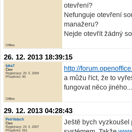
otevření?
Nefunguje otevření s
manažeru?
Nejde otevřít žádný s
Offline
26. 12. 2013 18:39:15
luka7
http://forum.openoffic
Člen
Registrace: 20. 5. 2009
a můžu říct, že to vyř
Příspěvků: 90
fungovat něco jiného..
Offline
29. 12. 2013 04:28:43
PetrValach
Ještě bych vyzkoušel 
Člen
Registrace: 24. 5. 2007
systémem. Takže
www
Příspěvků: 561