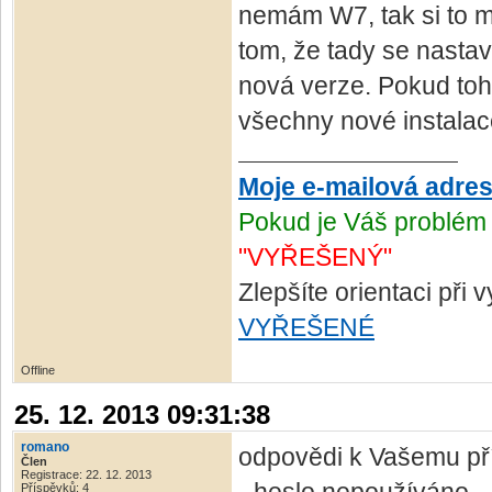
nemám W7, tak si to m
tom, že tady se nastav
nová verze. Pokud toh
všechny nové instalace
Moje e-mailová adre
Pokud je Váš problém 
"VYŘEŠENÝ"
Zlepšíte orientaci při
VYŘEŠENÉ
Offline
25. 12. 2013 09:31:38
romano
odpovědi k Vašemu pří
Člen
Registrace: 22. 12. 2013
Příspěvků: 4