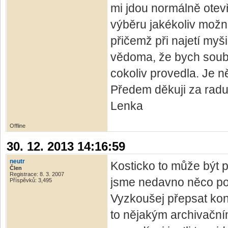
mi jdou normálně otevří
výběru jakékoliv možno
přičemž při najetí my
vědoma, že bych soubor
cokoliv provedla. Je n
Předem děkuji za radu
Lenka
Offline
30. 12. 2013 14:16:59
neutr
Kosticko to může být
Člen
Registrace: 8. 3. 2007
jsme nedavno něco po
Příspěvků: 3,495
Vyzkoušej přepsat kon
to nějakým archivační