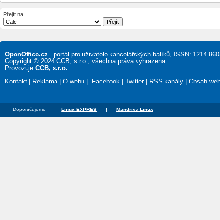
Přejít na
OpenOffice.cz
- portál pro uživatele kancelářských balíků, ISSN: 1214-960
Copyright © 2024 CCB, s.r.o., všechna práva vyhrazena.
Provozuje
CCB, s.r.o.
Kontakt
|
Reklama
|
O webu
|
Facebook
|
Twitter
|
RSS kanály
|
Obsah we
Doporučujeme
Linux EXPRES
|
Mandriva Linux