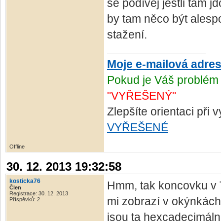
se podívej jestli tam 
by tam něco být alesp
stažení.
Moje e-mailová adre
Pokud je Váš problém 
"VYŘEŠENÝ"
Zlepšíte orientaci při
VYŘEŠENÉ
Offline
30. 12. 2013 19:32:58
kosticka76
Hmm, tak koncovku v 
Člen
Registrace: 30. 12. 2013
mi zobrazí v okýnkác
Příspěvků: 2
jsou ta hexcadecimál