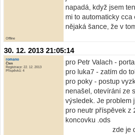
napadá, když jsem ten
mi to automaticky cca
nějaká šance, že v tom
Offline
30. 12. 2013 21:05:14
romano
pro Petr Valach - port
Člen
Registrace: 22. 12. 2013
pro luka7 - zatím do t
Příspěvků: 4
pro poky - postup vyzko
nenašel, otevírání ze 
výsledek. Je problem 
pro neutr příspěvek z 
koncovku .ods
zde je odkaz na s