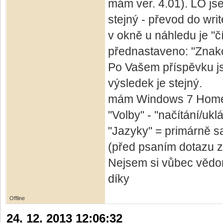
mám ver. 4.01). LO jse
stejný - převod do writ
v okně u náhledu je "č
přednastaveno: "Znak
Po Vašem příspěvku js
výsledek je stejný.
mám Windows 7 Home 
"Volby" - "načítání/uk
"Jazyky" = primárně sa
(před psaním dotazu z 2
Nejsem si vůbec vědom
díky
Offline
24. 12. 2013 12:06:32