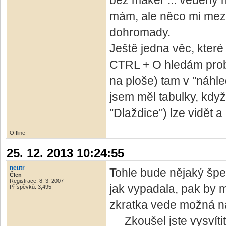
bez maker ... vedeny n
mám, ale něco mi mez
dohromady.
Ještě jedna věc, kter
CTRL + O hledám probl
na ploše) tam v "náhl
jsem měl tabulky, kdy
"Dlaždice") lze vidět 
Offline
25. 12. 2013 10:24:55
neutr
Tohle bude nějaký špek 
Člen
Registrace: 8. 3. 2007
jak vypadala, pak by m
Příspěvků: 3,495
zkratka vede možná na
Zkoušel jste vysvítit 