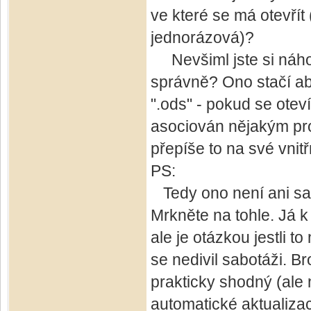
ve které se má otevřít
jednorázová)?
Nevšiml jste si náhodo
správně? Ono stačí a
".ods" - pokud se oteví
asociován nějakým pro
přepíše to na své vnitř
PS:
Tedy ono není ani sam
Mrkněte na tohle. Já k
ale je otázkou jestli 
se nedivil sabotáži. B
prakticky shodný (ale 
automatické aktualiza