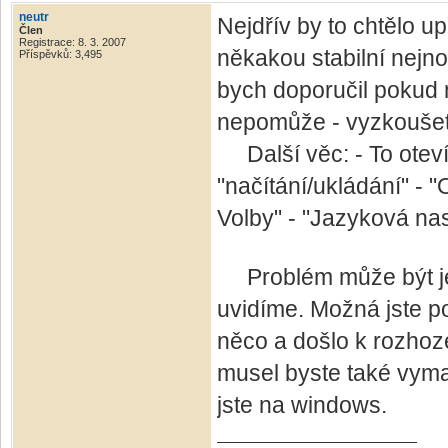
neutr
Nejdřív by to chtělo up
Člen
Registrace: 8. 3. 2007
někakou stabilní nejno
Příspěvků: 3,495
bych doporučil pokud n
nepomůže - vyzkoušet
Další věc: - To otevír
"načítání/ukládání" - 
Volby" - "Jazyková nas
Problém může být ješt
uvidíme. Možná jste p
něco a došlo k rozhoz
musel byste také vym
jste na windows.