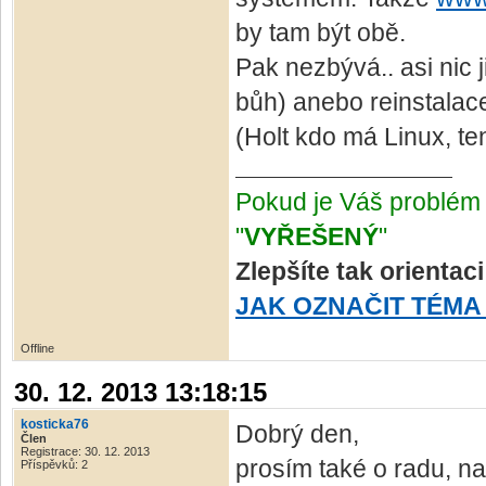
by tam být obě.
Pak nezbývá.. asi nic 
bůh) anebo reinstalac
(Holt kdo má Linux, ten
Pokud je Váš problém 
"
VYŘEŠENÝ
"
Zlepšíte tak orientac
JAK OZNAČIT TÉMA
Offline
30. 12. 2013 13:18:15
kosticka76
Dobrý den,
Člen
Registrace: 30. 12. 2013
prosím také o radu, n
Příspěvků: 2