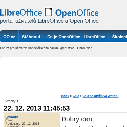
OO.cz
Stáhnout
Co je OpenOffice | LibreOffice
Školení
Fórum pro uživatele kancelářského balíku OpenOffice | LibreOffice
Index
»
Calc
»
Calc se otvírá ve Writeru
Stránky
1
22. 12. 2013 11:45:53
romano
Dobrý den,
Člen
Registrace: 22. 12. 2013