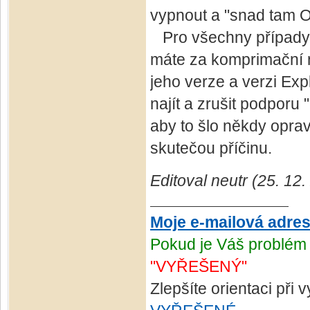
vypnout a "snad tam O
Pro všechny případy s
máte za komprimační ná
jeho verze a verzi Ex
najít a zrušit podporu
aby to šlo někdy oprav
skutečou příčinu.
Editoval neutr (25. 12
Moje e-mailová adre
Pokud je Váš problém 
"VYŘEŠENÝ"
Zlepšíte orientaci při