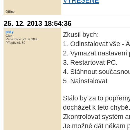
VYŘEŠENÉ
Offline
25. 12. 2013 18:54:36
poky
Zkusil bych:
Člen
Registrace: 23. 9. 2005
1. Odinstalovat vše -
Příspěvků: 69
2. Vymazat nastavení
3. Restartovat PC.
4. Stáhnout současnou 
5. Nainstalovat.
Stálo by za to popřemý
docházet k této chybě
Zkontrolovat systém an
Je možné dát někam p