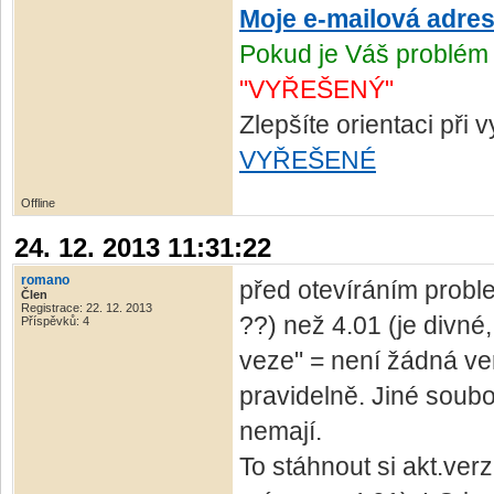
Moje e-mailová adre
Pokud je Váš problém 
"VYŘEŠENÝ"
Zlepšíte orientaci při
VYŘEŠENÉ
Offline
24. 12. 2013 11:31:22
romano
před otevíráním proble
Člen
Registrace: 22. 12. 2013
??) než 4.01 (je divné,
Příspěvků: 4
veze" = není žádná ver
pravidelně. Jiné soubo
nemají.
To stáhnout si akt.ver