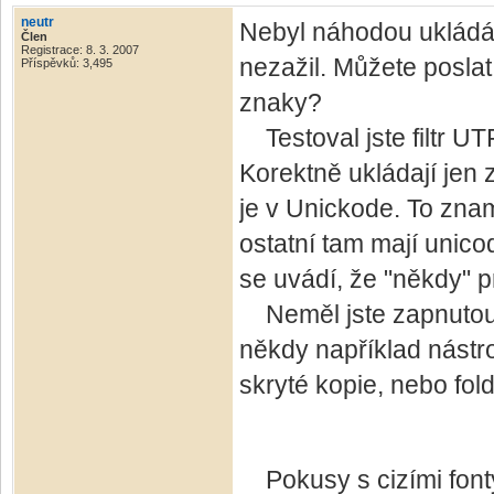
neutr
Nebyl náhodou ukládán
Člen
Registrace: 8. 3. 2007
nezažil. Můžete posla
Příspěvků: 3,495
znaky?
Testoval jste filtr UT
Korektně ukládají jen
je v Unickode. To zname
ostatní tam mají unico
se uvádí, že "někdy" pr
Neměl jste zapnutou p
někdy například nástro
skryté kopie, nebo fol
Pokusy s cizími fonty