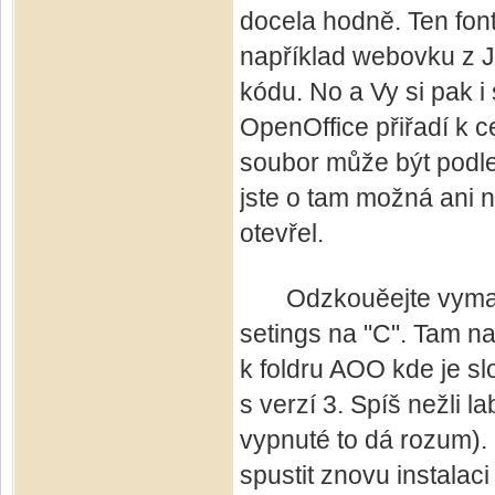
docela hodně. Ten font
například webovku z J
kódu. No a Vy si pak i 
OpenOffice přiřadí k c
soubor může být podle
jste o tam možná ani n
otevřel.
Odzkouěejte vymazat
setings na "C". Tam naj
k foldru AOO kde je slo
s verzí 3. Spíš nežli 
vypnuté to dá rozum). 
spustit znovu instalaci