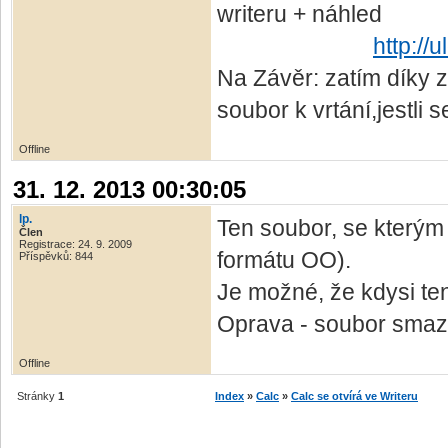
writeru + náhled
http://
Na Závěr: zatím díky
soubor k vrtání,jestli
Offline
31. 12. 2013 00:30:05
lp.
Ten soubor, se kterým
Člen
Registrace: 24. 9. 2009
formátu OO).
Příspěvků: 844
Je možné, že kdysi te
Oprava - soubor smaza
Offline
Stránky
1
Index
»
Calc
»
Calc se otvírá ve Writeru