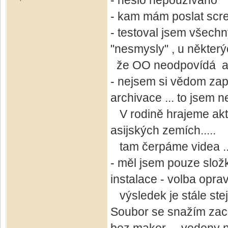
- heslo nepoužíváno
- kam mám poslat scr
- testoval jsem všechny 
"nesmysly" , u některý
že OO neodpovídá a p
- nejsem si vědom zap
archivace ... to jsem n
V rodině hrajeme akti
asijských zemích.....
tam čerpáme videa ....
- měl jsem pouze složk
instalace - volba opravi
výsledek je stále ste
Soubor se snažím zac