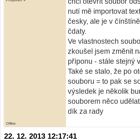
chci otevřít soubor od
Příspěvků: 4
nutí mě importovat tex
česky, ale je v čínští
čdaty.
Ve vlastnostech soubo
zkoušel jsem změnit ná
příponu - stále stejný 
Také se stalo, že po 
souboru = to pak se sou
výsledek je několik bu
souborem něco udělat (
dík za rady
Offline
22. 12. 2013 12:17:41