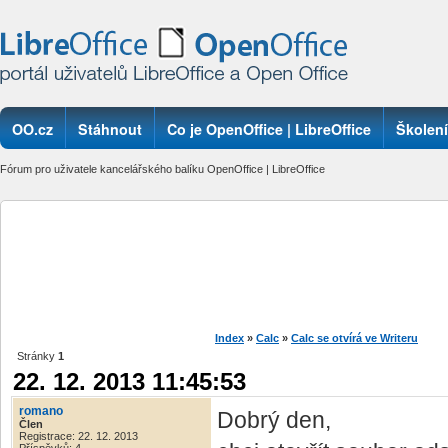
OO.cz
Stáhnout
Co je OpenOffice | LibreOffice
Školení
Fórum pro uživatele kancelářského balíku OpenOffice | LibreOffice
Index
»
Calc
»
Calc se otvírá ve Writeru
Stránky
1
22. 12. 2013 11:45:53
romano
Dobrý den,
Člen
Registrace: 22. 12. 2013