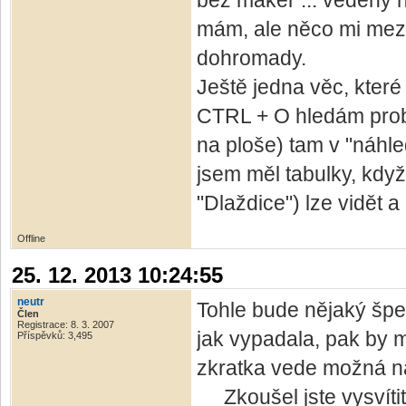
bez maker ... vedeny n
mám, ale něco mi mez
dohromady.
Ještě jedna věc, kter
CTRL + O hledám probl
na ploše) tam v "náhl
jsem měl tabulky, kdy
"Dlaždice") lze vidět 
Offline
25. 12. 2013 10:24:55
neutr
Tohle bude nějaký špek 
Člen
Registrace: 8. 3. 2007
jak vypadala, pak by m
Příspěvků: 3,495
zkratka vede možná na
Zkoušel jste vysvítit 