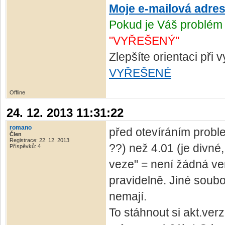
Moje e-mailová adre
Pokud je Váš problém 
"VYŘEŠENÝ"
Zlepšíte orientaci při
VYŘEŠENÉ
Offline
24. 12. 2013 11:31:22
romano
před otevíráním proble
Člen
Registrace: 22. 12. 2013
??) než 4.01 (je divné,
Příspěvků: 4
veze" = není žádná ver
pravidelně. Jiné soubo
nemají.
To stáhnout si akt.ver