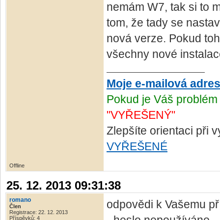
nemám W7, tak si to m
tom, že tady se nastav
nová verze. Pokud toh
všechny nové instalace
Moje e-mailová adre
Pokud je Váš problém 
"VYŘEŠENÝ"
Zlepšíte orientaci při
VYŘEŠENÉ
Offline
25. 12. 2013 09:31:38
romano
odpovědi k Vašemu pří
Člen
Registrace: 22. 12. 2013
Příspěvků: 4