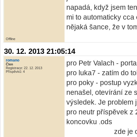
napadá, když jsem ten
mi to automaticky cca
nějaká šance, že v tom
Offline
30. 12. 2013 21:05:14
romano
pro Petr Valach - port
Člen
Registrace: 22. 12. 2013
pro luka7 - zatím do t
Příspěvků: 4
pro poky - postup vyzko
nenašel, otevírání ze 
výsledek. Je problem 
pro neutr příspěvek z 
koncovku .ods
zde je odkaz na s