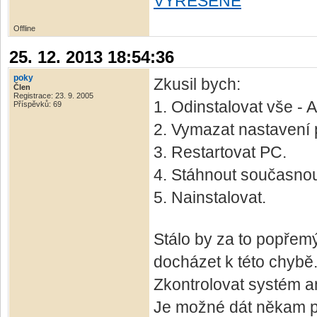
VYŘEŠENÉ
Offline
25. 12. 2013 18:54:36
poky
Zkusil bych:
Člen
Registrace: 23. 9. 2005
1. Odinstalovat vše -
Příspěvků: 69
2. Vymazat nastavení
3. Restartovat PC.
4. Stáhnout současnou 
5. Nainstalovat.
Stálo by za to popřemý
docházet k této chybě
Zkontrolovat systém an
Je možné dát někam p