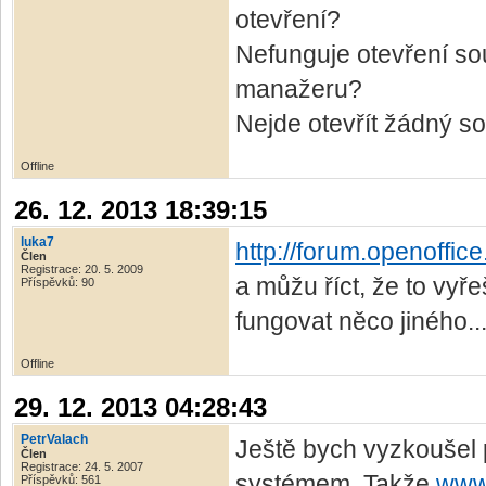
otevření?
Nefunguje otevření s
manažeru?
Nejde otevřít žádný s
Offline
26. 12. 2013 18:39:15
luka7
http://forum.openoffic
Člen
Registrace: 20. 5. 2009
a můžu říct, že to vyř
Příspěvků: 90
fungovat něco jiného..
Offline
29. 12. 2013 04:28:43
PetrValach
Ještě bych vyzkoušel 
Člen
Registrace: 24. 5. 2007
systémem. Takže
www
Příspěvků: 561