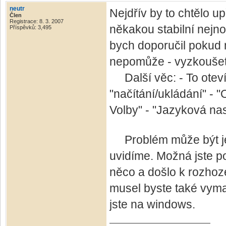
neutr
Nejdřív by to chtělo up
Člen
Registrace: 8. 3. 2007
někakou stabilní nejno
Příspěvků: 3,495
bych doporučil pokud n
nepomůže - vyzkoušet
Další věc: - To otevír
"načítání/ukládání" - 
Volby" - "Jazyková nas
Problém může být ješt
uvidíme. Možná jste p
něco a došlo k rozhoz
musel byste také vym
jste na windows.