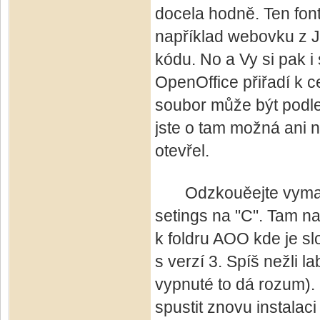
docela hodně. Ten font
například webovku z J
kódu. No a Vy si pak i 
OpenOffice přiřadí k c
soubor může být podle
jste o tam možná ani n
otevřel.
Odzkouěejte vymazat
setings na "C". Tam naj
k foldru AOO kde je slo
s verzí 3. Spíš nežli 
vypnuté to dá rozum). 
spustit znovu instalaci