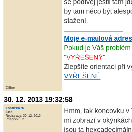
se podívej jestli tam 
by tam něco být alesp
stažení.
Moje e-mailová adre
Pokud je Váš problém 
"VYŘEŠENÝ"
Zlepšíte orientaci při
VYŘEŠENÉ
Offline
30. 12. 2013 19:32:58
kosticka76
Hmm, tak koncovku v 
Člen
Registrace: 30. 12. 2013
mi zobrazí v okýnkác
Příspěvků: 2
jsou ta hexcadecimál