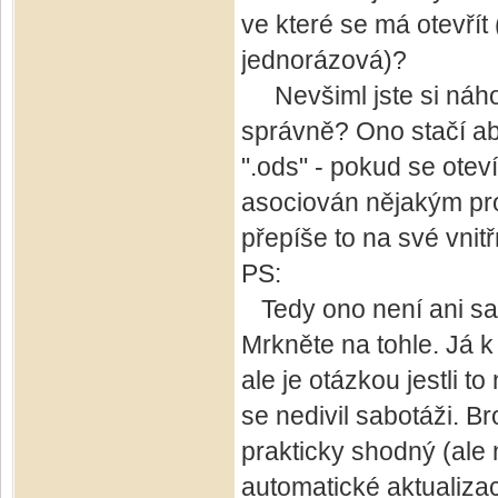
ve které se má otevřít
jednorázová)?
Nevšiml jste si náhodo
správně? Ono stačí a
".ods" - pokud se oteví
asociován nějakým pro
přepíše to na své vnitř
PS:
Tedy ono není ani sam
Mrkněte na tohle. Já k
ale je otázkou jestli 
se nedivil sabotáži. B
prakticky shodný (ale 
automatické aktualiza