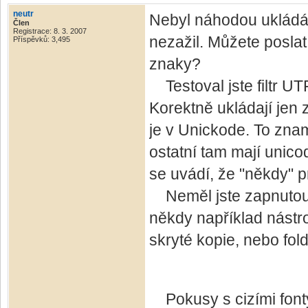
neutr
Nebyl náhodou ukládán
Člen
Registrace: 8. 3. 2007
nezažil. Můžete posla
Příspěvků: 3,495
znaky?
Testoval jste filtr UT
Korektně ukládají jen
je v Unickode. To zname
ostatní tam mají unico
se uvádí, že "někdy" pr
Neměl jste zapnutou p
někdy například nástro
skryté kopie, nebo fol
Pokusy s cizími fonty