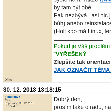
by tam být obě.
Pak nezbývá.. asi nic 
bůh) anebo reinstalac
(Holt kdo má Linux, ten
Pokud je Váš problém 
"
VYŘEŠENÝ
"
Zlepšíte tak orientac
JAK OZNAČIT TÉMA
Offline
30. 12. 2013 13:18:15
kosticka76
Dobrý den,
Člen
Registrace: 30. 12. 2013
prosím také o radu, n
Příspěvků: 2