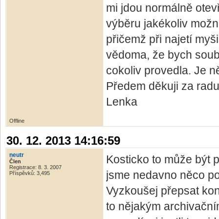
mi jdou normálně otevří
výběru jakékoliv možno
přičemž při najetí my
vědoma, že bych soubor
cokoliv provedla. Je n
Předem děkuji za radu
Lenka
Offline
30. 12. 2013 14:16:59
neutr
Kosticko to může být
Člen
Registrace: 8. 3. 2007
jsme nedavno něco po
Příspěvků: 3,495
Vyzkoušej přepsat kon
to nějakým archivační