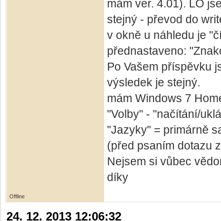
mám ver. 4.01). LO jse
stejný - převod do writ
v okně u náhledu je "č
přednastaveno: "Znak
Po Vašem příspěvku js
výsledek je stejný.
mám Windows 7 Home 
"Volby" - "načítání/uk
"Jazyky" = primárně sa
(před psaním dotazu z 2
Nejsem si vůbec vědom
díky
Offline
24. 12. 2013 12:06:32