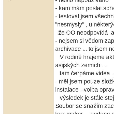
- heslo nepoužíváno
- kam mám poslat scr
- testoval jsem všechny 
"nesmysly" , u některý
že OO neodpovídá a p
- nejsem si vědom zap
archivace ... to jsem n
V rodině hrajeme akti
asijských zemích.....
tam čerpáme videa ....
- měl jsem pouze složk
instalace - volba opravi
výsledek je stále ste
Soubor se snažím zac