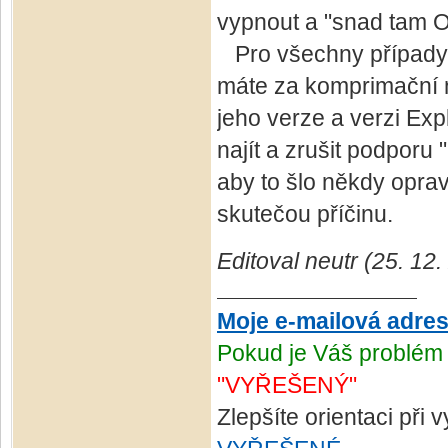
vypnout a "snad tam O
Pro všechny případy s
máte za komprimační ná
jeho verze a verzi Ex
najít a zrušit podporu
aby to šlo někdy oprav
skutečou příčinu.
Editoval neutr (25. 12
Moje e-mailová adre
Pokud je Váš problém 
"VYŘEŠENÝ"
Zlepšíte orientaci při