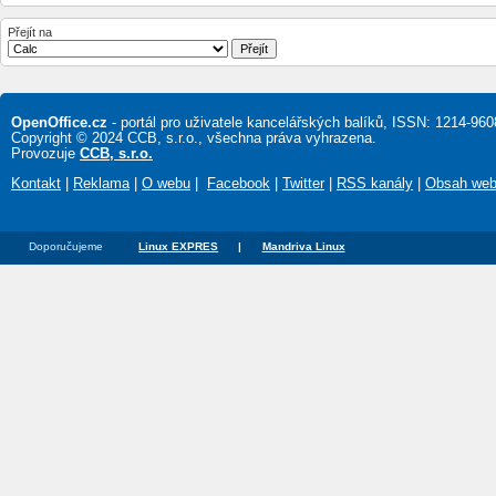
Přejít na
OpenOffice.cz
- portál pro uživatele kancelářských balíků, ISSN: 1214-960
Copyright © 2024 CCB, s.r.o., všechna práva vyhrazena.
Provozuje
CCB, s.r.o.
Kontakt
|
Reklama
|
O webu
|
Facebook
|
Twitter
|
RSS kanály
|
Obsah we
Doporučujeme
Linux EXPRES
|
Mandriva Linux