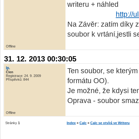
writeru + náhled
http://
Na Závěr: zatím díky
soubor k vrtání,jestli
Offline
31. 12. 2013 00:30:05
lp.
Ten soubor, se kterým
Člen
Registrace: 24. 9. 2009
formátu OO).
Příspěvků: 844
Je možné, že kdysi te
Oprava - soubor smaza
Offline
Stránky
1
Index
»
Calc
»
Calc se otvírá ve Writeru