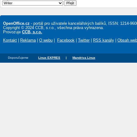
OpenOffice.cz
- portál pro uživatele kancelářských balíků, ISSN: 1214-960
Copyright © 2024 CCB, s.r.o., všechna práva vyhrazena.
Provozuje
CCB, s.r.o.
Kontakt
|
Reklama
|
O webu
|
Facebook
|
Twitter
|
RSS kanály
|
Obsah we
Doporučujeme
Linux EXPRES
|
Mandriva Linux