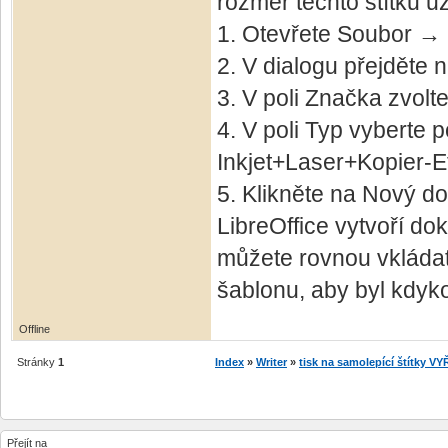
rozměr těchto štítků už
1. Otevřete Soubor → 
2. V dialogu přejděte n
3. V poli Značka zvolt
4. V poli Typ vyberte
Inkjet+Laser+Kopier‑Et
5. Klikněte na Nový d
LibreOffice vytvoří do
můžete rovnou vkládat 
šablonu, aby byl kdyko
Offline
Stránky
1
Index
»
Writer
»
tisk na samolepící štítky 
Přejít na