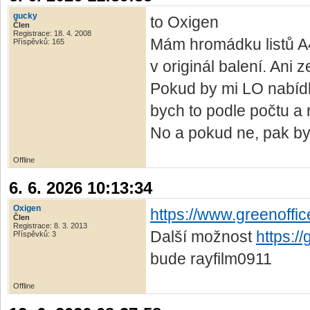
gucky
to Oxigen
Člen
Registrace: 18. 4. 2008
Mám hromádku listů A4 
Příspěvků: 165
v originál balení. Ani
Pokud by mi LO nabídl
bych to podle počtu a 
No a pokud ne, pak byc
Offline
6. 6. 2026 10:13:34
Oxigen
https://www.greenoffic
Člen
Registrace: 8. 3. 2013
Další možnost
https:/
Příspěvků: 3
bude rayfilm0911
Offline