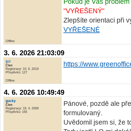
Pokud je Váš problém 
"VYŘEŠENÝ"
Zlepšíte orientaci při
VYŘEŠENÉ
Offline
3. 6. 2026 21:03:09
zcr
https://www.greenoffi
Člen
Registrace: 10. 6. 2019
Příspěvků: 127
Offline
4. 6. 2026 10:49:49
gucky
Pánové, pozdě ale pře
Člen
Registrace: 18. 4. 2008
formulovaný.
Příspěvků: 165
Uvědomil jsem si, že 