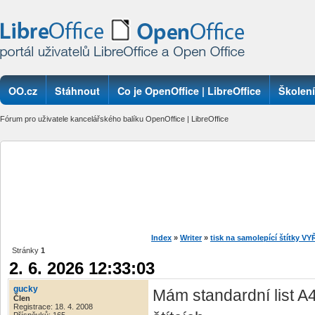
OO.cz
Stáhnout
Co je OpenOffice | LibreOffice
Školení
Fórum pro uživatele kancelářského balíku OpenOffice | LibreOffice
Index
»
Writer
»
tisk na samolepící štítky 
Stránky
1
2. 6. 2026 12:33:03
gucky
Mám standardní list A4
Člen
Registrace: 18. 4. 2008