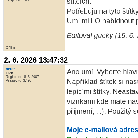
štítcích.
Příspěvků: 165
Potřebuju na tyto štítk
Umí mi LO nabídnout p
Editoval gucky (15. 6.
Offline
2. 6. 2026 13:47:32
neutr
Ano umí. Vyberte hlavn
Člen
Registrace: 8. 3. 2007
Například štítek si na
Příspěvků: 3,495
lepícími štítky. Neasta
vizirkami kde máte na
příjmení, ...). Použitý
Moje e-mailová adre