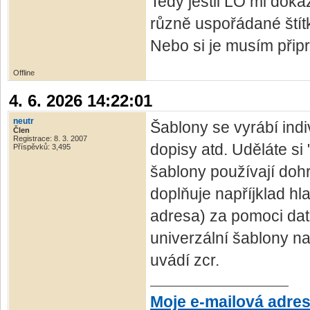
Tedy jestli LO mi dok
různě uspořádané štít
Nebo si je musím připr
Offline
4. 6. 2026 14:22:01
neutr
Šablony se vyrábí indi
Člen
Registrace: 8. 3. 2007
dopisy atd. Uděláte si 
Příspěvků: 3,495
šablony používají do
doplňuje napříjklad hl
adresa) za pomoci dat
univerzální šablony na
uvádí zcr.
Moje e-mailová adre