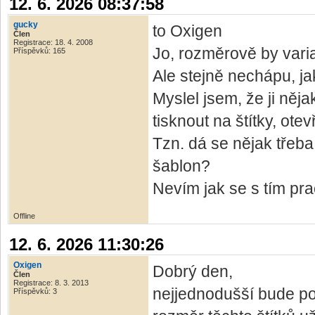
12. 6. 2026 08:37:58
gucky
to Oxigen
Člen
Registrace: 18. 4. 2008
Jo, rozměrově by vari
Příspěvků: 165
Ale stejně nechápu, jak 
Myslel jsem, že ji něj
tisknout na štítky, ote
Tzn. dá se nějak třeb
šablon?
Nevím jak se s tím pra
Offline
12. 6. 2026 11:30:26
Oxigen
Dobrý den,
Člen
Registrace: 8. 3. 2013
nejjednodušší bude po
Příspěvků: 3