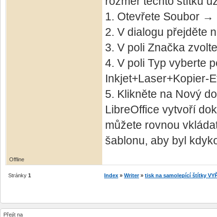
rozměr těchto štítků už
1. Otevřete Soubor → 
2. V dialogu přejděte n
3. V poli Značka zvolt
4. V poli Typ vyberte
Inkjet+Laser+Kopier‑Et
5. Klikněte na Nový d
LibreOffice vytvoří do
můžete rovnou vkládat 
šablonu, aby byl kdyko
Offline
Stránky
1
Index
»
Writer
»
tisk na samolepící štítky 
Přejít na