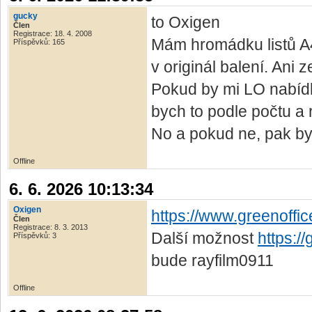
gucky
to Oxigen
Člen
Registrace: 18. 4. 2008
Mám hromádku listů A4 
Příspěvků: 165
v originál balení. Ani
Pokud by mi LO nabídl
bych to podle počtu a 
No a pokud ne, pak byc
Offline
6. 6. 2026 10:13:34
Oxigen
https://www.greenoffic
Člen
Registrace: 8. 3. 2013
Další možnost
https:/
Příspěvků: 3
bude rayfilm0911
Offline