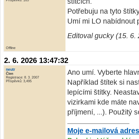
štítcích.
Příspěvků: 165
Potřebuju na tyto štítk
Umí mi LO nabídnout p
Editoval gucky (15. 6.
Offline
2. 6. 2026 13:47:32
neutr
Ano umí. Vyberte hlavn
Člen
Registrace: 8. 3. 2007
Například štítek si na
Příspěvků: 3,495
lepícími štítky. Neasta
vizirkami kde máte na
příjmení, ...). Použitý
Moje e-mailová adre