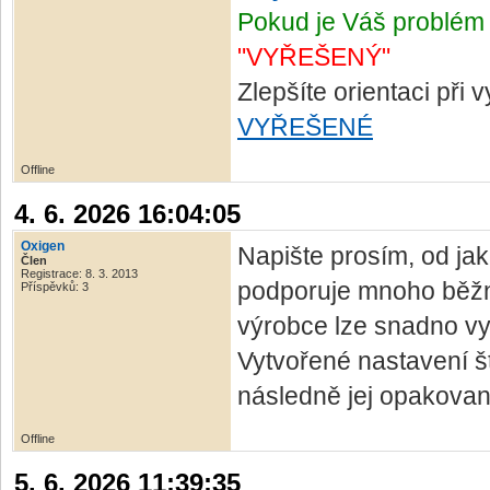
Pokud je Váš problém 
"VYŘEŠENÝ"
Zlepšíte orientaci při
VYŘEŠENÉ
Offline
4. 6. 2026 16:04:05
Oxigen
Napište prosím, od jak
Člen
Registrace: 8. 3. 2013
podporuje mnoho běžn
Příspěvků: 3
výrobce lze snadno vy
Vytvořené nastavení št
následně jej opakovan
Offline
5. 6. 2026 11:39:35