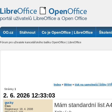
OO.cz
Stáhnout
Co je OpenOffice | LibreOffice
Školení
Fórum pro uživatele kancelářského balíku OpenOffice | LibreOffice
Index
»
Writer
»
tisk na samolepící štítky 
Stránky
1
2. 6. 2026 12:33:03
gucky
Mám standardní list A4
Člen
Registrace: 18. 4. 2008