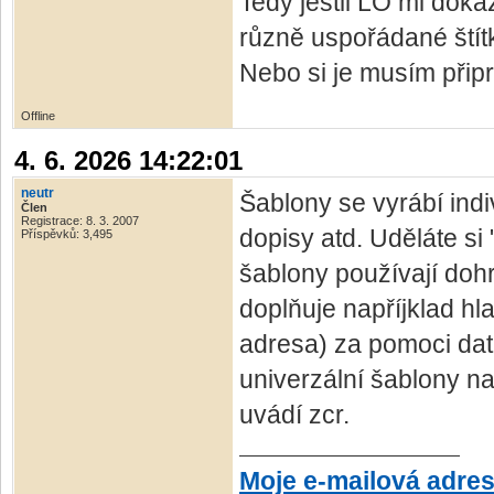
Tedy jestli LO mi dok
různě uspořádané štít
Nebo si je musím připr
Offline
4. 6. 2026 14:22:01
neutr
Šablony se vyrábí indi
Člen
Registrace: 8. 3. 2007
dopisy atd. Uděláte si 
Příspěvků: 3,495
šablony používají do
doplňuje napříjklad hl
adresa) za pomoci dat
univerzální šablony na
uvádí zcr.
Moje e-mailová adre