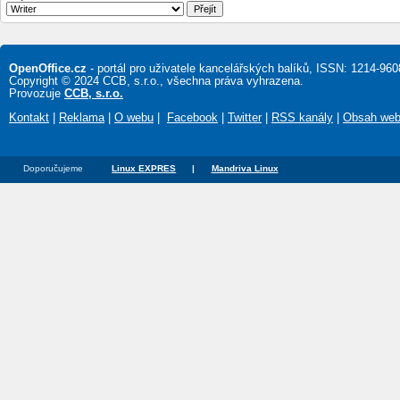
OpenOffice.cz
- portál pro uživatele kancelářských balíků, ISSN: 1214-960
Copyright © 2024 CCB, s.r.o., všechna práva vyhrazena.
Provozuje
CCB, s.r.o.
Kontakt
|
Reklama
|
O webu
|
Facebook
|
Twitter
|
RSS kanály
|
Obsah we
Doporučujeme
Linux EXPRES
|
Mandriva Linux