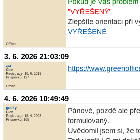
Pokud je Váš problém 
"VYŘEŠENÝ"
Zlepšíte orientaci při
VYŘEŠENÉ
Offline
3. 6. 2026 21:03:09
zcr
https://www.greenoffi
Člen
Registrace: 10. 6. 2019
Příspěvků: 127
Offline
4. 6. 2026 10:49:49
gucky
Pánové, pozdě ale pře
Člen
Registrace: 18. 4. 2008
formulovaný.
Příspěvků: 165
Uvědomil jsem si, že 