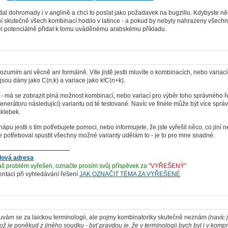
dal dohromady i v anglině a chci to poslat jako požadavek na bugzillu. Kdybyste ně
 skutečně všech kombinací hodilo v latince - a pokud by nebyly nahrazeny všechny k
ěl potenciálně přidat k tomu uváděnému arabskému příkladu.
zumím ani věcně ani formálně. Víte jistě jestli mluvíte o kombinacích, nebo vari
sou dány jako C(n;k) a variace jako k!C(n+k).
á se zobrazit plná možnost kombinací, nebo variací pro výběr toho správného řeš
generátoru následující) variantu od té testované. Navíc ve finéle může být více správn
klebek.
u jestli s tím potřebujete pomoci, nebo informujete, že jste vyřešil něco, co jiní 
 potřeboval spustit všechny možné varianty udělám to - je to pro mne snadné.
lová adresa
š problém vyřešen, označte prosím svůj příspěvek za
"VYŘEŠENÝ"
ientaci při vyhledávání řešení
JAK OZNAČIT TÉMA ZA VYŘEŠENÉ
uvám se za laickou terminologii, ale pojmy kombinatoriky skutečně neznám
(navíc 
ož je poněkud z jiného soudku - byť pravdou je, že v terminologii bych byl i v kompr