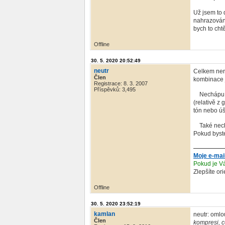
Už jsem to 
nahrazování
bych to cht
Offline
30. 5. 2020 20:52:49
neutr
Celkem nero
Člen
kombinace j
Registrace: 8. 3. 2007
Příspěvků: 3,495
Nechápu - m
(relativě z 
tón nebo úš
Také necháp
Pokud byste
Moje e-mai
Pokud je Vá
Zlepšíte or
Offline
30. 5. 2020 23:52:19
kamlan
neutr: omlo
Člen
kompresi, c