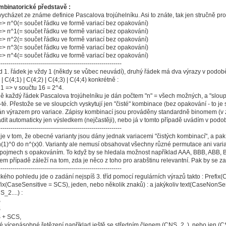
mbinatorické představě :
házet ze známe definice Pascalova trojúhelníku. Asi to znáte, tak jen stručně pro
 => n^0(= součet řádku ve formě variací bez opakování)
 => n^1(= součet řádku ve formě variací bez opakování)
 => n^2(= součet řádku ve formě variací bez opakování)
 => n^3(= součet řádku ve formě variací bez opakování)
 => n^4(= součet řádku ve formě variací bez opakování)
-------------------------------------------------------------
. řádek je vždy 1 (někdy se vůbec neuvádí), druhý řádek má dva výrazy v podobě p
 | C(4;1) | C(4;2) | C(4;3) | C(4;4) konkrétně :
 | 1 => v součtu 16 = 2^4.
aždý řádek Pascalova trojúhelníku je dán počtem "n" = všech možných, a "sloupc
n-té. Přestože se ve sloupcích vyskytují jen "čisté" kombinace (bez opakování - to je 
án výrazem pro variace. Zápisy kombinací jsou prováděny standardně binomem (v zá
dit automaticky jen výsledkem (nejčastěji), nebo já v tomto případě uvádím v podo
-------------------------------------------------------------
v tom, že obecné varianty jsou dány jednak variacemi "čistých kombinací", a pak
(1)^0 do n^(x)0. Varianty ale nemusí obsahovat všechny různé permutace ani vari
pojmech s opakováním. To když by se hledala možnost například AAA, BBB, ABB, BA
em případě záleží na tom, zda je něco z toho pro arabštinu relevantní. Pak by se za
-------------------------------------------------------------
ho pohledu jde o zadání nejspíš 3. tříd pomocí regulárních výrazů takto : Prefix(
fix(CaseSensitive = SCS), jeden, nebo několik znaků) : a jakýkoliv text(CaseNonSen
2....) :
S
S
 + SCS,
ícenásobné řetězení například ještě se středním členem (CNS_2..), nebo jen (CS