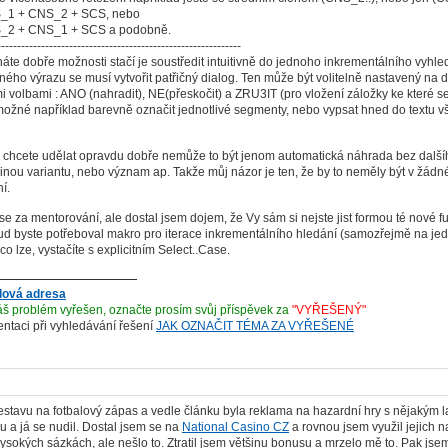
_1 + CNS_2 + SCS, nebo
_2 + CNS_1 + SCS a podobně.
-------------------------------------------------------------
 dobře možnosti stačí je soustředit intuitivně do jednoho inkrementálního vyhl
ého výrazu se musí vytvořit patřičný dialog. Ten může být volitelně nastavený na 
mi volbami : ANO (nahradit), NE(přeskočit) a ZRU3IT (pro vložení záložky ke které se 
žné například barevně označit jednotlivé segmenty, nebo vypsat hned do textu v
hcete udělat opravdu dobře nemůže to být jenom automatická náhrada bez dalšího
 jinou variantu, nebo význam ap. Takže můj názor je ten, že by to neměly být v žá
í.
 za mentorování, ale dostal jsem dojem, že Vy sám si nejste jist formou té nové fun
ud byste potřeboval makro pro iterace inkrementálního hledání (samozřejmě na jed
co lze, vystačíte s explicitním Select..Case.
lová adresa
š problém vyřešen, označte prosím svůj příspěvek za
"VYŘEŠENÝ"
ientaci při vyhledávání řešení
JAK OZNAČIT TÉMA ZA VYŘEŠENÉ
estavu na fotbalový zápas a vedle článku byla reklama na hazardní hry s nějakým la
u a já se nudil. Dostal jsem se na
National Casino CZ
a rovnou jsem využil jejich 
ysokých sázkách, ale nešlo to. Ztratil jsem většinu bonusu a mrzelo mě to. Pak js