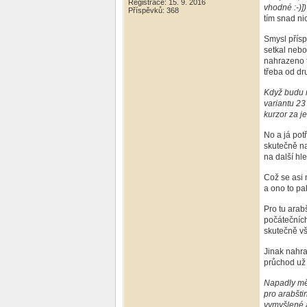
Registrace: 15. 9. 2016
vhodné :-)])
Příspěvků: 368
tím snad ni
Smysl přísp
setkal nebo
nahrazeno t
třeba od dr
Když budu m
variantu 23
kurzor za j
No a já pot
skutečně na
na další hl
Což se asi 
a ono to pa
Pro tu arab
počátečních
skutečně vš
Jinak nahra
průchod už 
Napadly mě 
pro arabšti
vymyšlené a