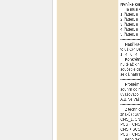
Nyní ke ko
Ta musí vyc
1. řádek, n
2. řádek, n
3. řádek, n
4. řádek, n
5. řádek, n
---------------
Například 1
to už C(4;0)
1 | 4 | 6 | 4
Konkrétně k
nulté až k 
součet je d
se dá nahra
---------------
Problém je 
souhrn od n
uvažovat o 
A,B. Ve Vaš
---------------
Z technické
znaků) : Su
CNS_1, CNS_
PCS + CN
CNS + SC
PCS + CNS
nebo také v