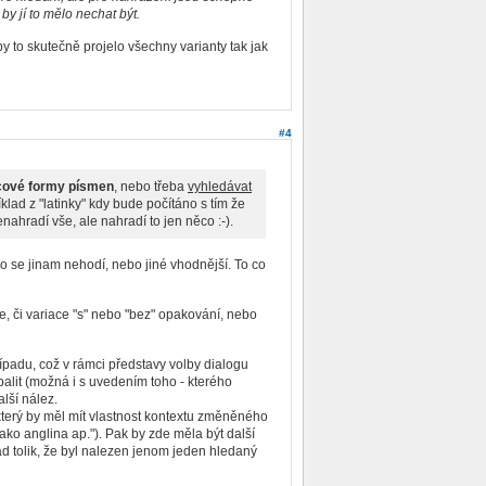
 by jí to mělo nechat být.
by to skutečně projelo všechny varianty tak jak
#4
cové formy písmen
, nebo třeba
vyhledávat
klad z "latinky" kdy bude počítáno s tím že
ahradí vše, ale nahradí to jen něco :-).
co se jinam nehodí, nebo jiné vhodnější. To co
, či variace "s" nebo "bez" opakování, nebo
ípadu, což v rámci představy volby dialogu
balit (možná i s uvedením toho - kterého
lší nález.
terý by měl mít vlastnost kontextu změněného
jako anglina ap."). Pak by zde měla být další
ad tolik, že byl nalezen jenom jeden hledaný