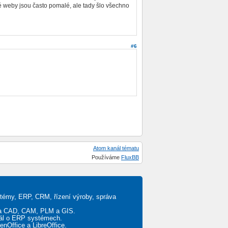
 weby jsou často pomalé, ale tady šlo všechno
#6
Atom kanál tématu
Používáme
FluxBB
stémy, ERP, CRM, řízení výroby, správa
ěta CAD, CAM, PLM a GIS.
tál o ERP systémech.
penOffice a LibreOffice.