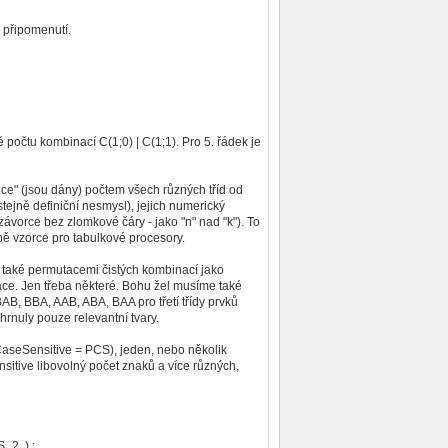
 připomenutí.
očtu kombinací C(1;0) | C(1;1). Pro 5. řádek je
e" (jsou dány) počtem všech různých tříd od
stejně definiční nesmysl), jejich numerický
vorce bez zlomkové čáry - jako "n" nad "k"). To
bě vzorce pro tabulkové procesory.
 také permutacemi čistých kombinací jako
ace. Jen třeba některé. Bohu žel musíme také
B, BBA, AAB, ABA, BAA pro třetí třídy prvků
hrnuly pouze relevantní tvary.
CaseSensitive = PCS), jeden, nebo několik
sitive libovolný počet znaků a více různých,
_2..) :