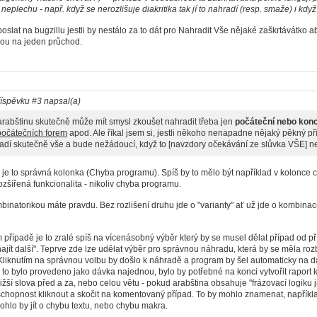
í neplechu - např. když se nerozlišuje diakritika tak jí to nahradí (resp. smaže) i když
 poslat na bugzillu jestli by nestálo za to dát pro Nahradit Vše nějaké zaškrtávátko a
bou na jeden průchod.
íspěvku #3 napsal(a)
arabštinu skutečně může mít smysl zkoušet nahradit třeba jen
počáteční nebo kon
počátečních forem
apod. Ale říkal jsem si, jestli někoho nenapadne nějaký pěkný pří
adí skutečně vše a bude nežádoucí, když to [navzdory očekávání ze slůvka VŠE] nen
i je to správná kolonka (Chyba programu). Spíš by to mělo být například v kolonce 
rozšířená funkcionalita - nikoliv chyba programu.
natorikou máte pravdu. Bez rozlišení druhu jde o "varianty" ať už jde o kombinace
ípadě je to zralé spíš na vícenásobný výběr který by se musel dělat případ od př
jít další". Teprve zde lze udělat výběr pro správnou náhradu, která by se měla roz
liknutím na správnou volbu by došlo k náhradě a program by šel automaticky na da
 bylo provedeno jako dávka najednou, bylo by potřebné na konci vytvořit raport k
ližší slova před a za, nebo celou větu - pokud arabština obsahuje "frázovací logiku 
 schopnost kliknout a skočit na komentovaný případ. To by mohlo znamenat, napříkl
ohlo by jít o chybu textu, nebo chybu makra.