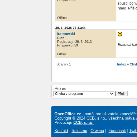
spustil bon
hned. Přišlo
Offline
28. 6. 2026 07:31:44
kamowski
Člen
Registrace: 29. 3. 2013
Editoval ka
Příspěvků: 59
Offline
Stránky
1
Index
»
Chy
Přejít na
OpenOffice.cz
- portál pro uživatele kancelá
Copyright © 2024 CCB, s.r.o., všechna práva 
Provozuje
CCB, s.r.o.
Kontakt
|
Reklama
|
O webu
|
Facebook
|
Twit