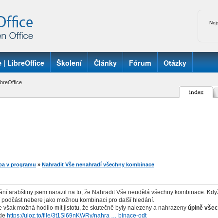
Nej
 | LibreOffice
Školení
Články
Fórum
Otázky
breOffice
ba v programu
»
Nahradit Vše nenahradí všechny kombinace
ání arabštiny jsem narazil na to, že Nahradit Vše neudělá všechny kombinace. Když
í podčást nebere jako možnou kombinaci pro další hledání.
 však možná hodilo mít jistotu, že skutečně byly nalezeny a nahrazeny
úplně vše
zde
https://uloz.to/file/3t1Sl69nKWRy/nahra … binace-odt