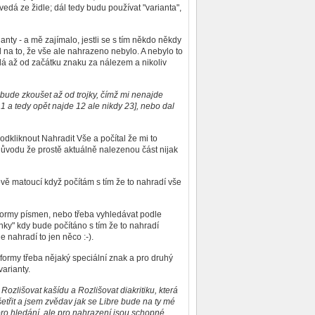
á ze židle; dál tedy budu používat "varianta",
nty - a mě zajímalo, jestli se s tím někdo někdy
l na to, že vše ale nahrazeno nebylo. A nebylo to
dá až od začátku znaku za nálezem a nikoliv
 bude zkoušet až od trojky, čímž mi nenajde
 1 a tedy opět najde 12 ale nikdy 23], nebo dal
kliknout Nahradit Vše a počítal že mi to
o důvodu že prostě aktuálně nalezenou část nijak
ově matoucí když počítám s tím že to nahradí vše
formy písmen, nebo třeba vyhledávat podle
inky" kdy bude počítáno s tím že to nahradí
 nahradí to jen něco :-).
formy třeba nějaký speciální znak a pro druhý
arianty.
Rozlišovat kašídu a Rozlišovat diakritiku, která
etřit a jsem zvědav jak se Libre bude na ty mé
 pro hledání, ale pro nahrazení jsou schopné