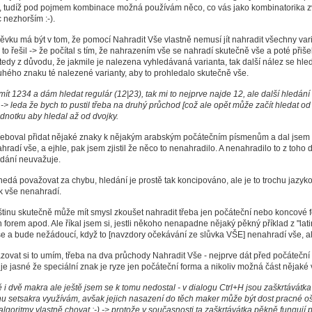
, tudíž pod pojmem kombinace možná používám něco, co vás jako kombinatorika zved
c nezhorším :-).
ěvku má být v tom, že pomocí Nahradit Vše vlastně nemusí jít nahradit všechny varia
 to řešil -> že počítal s tím, že nahrazením vše se nahradí skutečně vše a poté přiše
edy z důvodu, že jakmile je nalezena vyhledávaná varianta, tak další nález se hle
uhého znaku té nalezené varianty, aby to prohledalo skutečně vše.
ít 1234 a dám hledat regulár (12|23), tak mi to nejprve najde 12, ale další hledání
 -> leda že bych to pustil třeba na druhý průchod [což ale opět může začít hledat od
ednotku aby hledal až od dvojky.
řeboval přidat nějaké znaky k nějakým arabským počátečním písmenům a dal jsem od
hradí vše, a ejhle, pak jsem zjistil že něco to nenahradilo. A nenahradilo to z toh
edání neuvažuje.
nedá považovat za chybu, hledání je prostě tak koncipováno, ale je to trochu jazyk
k vše nenahradí.
štinu skutečně může mít smysl zkoušet nahradit třeba jen počáteční nebo koncové 
 forem apod. Ale říkal jsem si, jestli někoho nenapadne nějaký pěkný příklad z "lat
e a bude nežádoucí, když to [navzdory očekávání ze slůvka VŠE] nenahradí vše, ale
zovat si to umím, třeba na dva průchody Nahradit Vše - nejprve dát před počáteční 
je jasné že speciální znak je ryze jen počáteční forma a nikoliv možná část nějaké v
i dvě makra ale ještě jsem se k tomu nedostal - v dialogu Ctrl+H jsou zaškrtávátka 
nu setsakra využívám, avšak jejich nasazení do těch maker může být dost pracné oš
lgoritmy vlastně chovat :-) -> protože v současnosti ta zaškrtávátka pěkně fungují