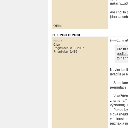
dělat i dalš
Ale chci to
jdou za se
Offline
31. 5. 2020 06:26:33
neutr
kamlan v př
Člen
Registrace: 8. 3. 2007
Pro tu 
Příspěvků: 3,495
podle 
to nahr
Nevím jestl
uvádíte je 
S tou kombi
permutace.
V každém př
znamená "na
významu). K
Pokud by to
slova (nejb
vlastnost -
příznak a m