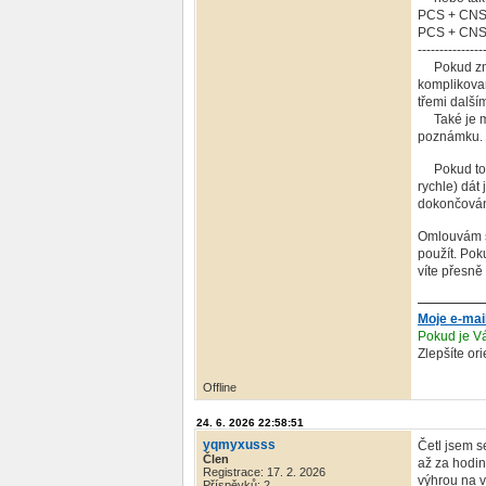
PCS + CNS
PCS + CNS
---------------
Pokud znáte
komplikovan
třemi další
Také je mo
poznámku.
Pokud to c
rychle) dát
dokončován
Omlouvám se
použít. Pok
víte přesně 
Moje e-mai
Pokud je Vá
Zlepšíte or
Offline
24. 6. 2026 22:58:51
yqmyxusss
Četl jsem s
Člen
až za hodin
Registrace: 17. 2. 2026
výhrou na v
Příspěvků: 2