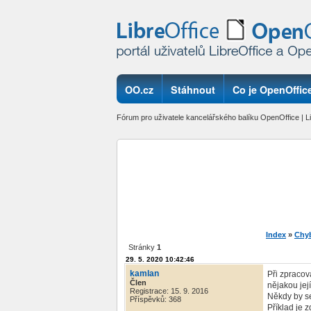
OO.cz
Stáhnout
Co je OpenOffice
Fórum pro uživatele kancelářského balíku OpenOffice | Li
Index
»
Chy
Stránky
1
29. 5. 2020 10:42:46
kamlan
Při zpracov
Člen
nějakou jej
Registrace: 15. 9. 2016
Někdy by se
Příspěvků: 368
Příklad je 