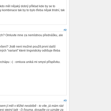
kdo měl nějaký dobrý příklad kde by se to
ombinace tak by to bylo třeba nějak tristní, tak
#2
acích? Omluvte mne za nemístnou přednášku, ale
ení? Jistě není možné použít první další
ých "variant" které lingvisticky odlišuje třeba
nechápu :-( - omluva uniká mi smysl příspěvku.
#3
jsem jí měl v těžké neoblibě - to víte, já mám rád
esi stejný laik - či ňouma, dosaďte co uznáte za