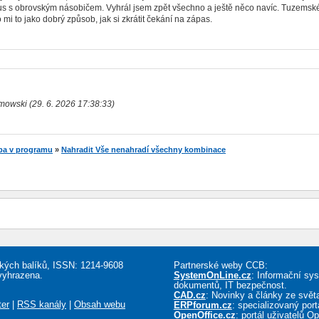
us s obrovským násobičem. Vyhrál jsem zpět všechno a ještě něco navíc. Tuzemské
 mi to jako dobrý způsob, jak si zkrátit čekání na zápas.
mowski (29. 6. 2026 17:38:33)
ba v programu
»
Nahradit Vše nenahradí všechny kombinace
řských balíků, ISSN: 1214-9608
Partnerské weby CCB:
vyhrazena.
SystemOnLine.cz
: Informační sy
dokumentů, IT bezpečnost.
CAD.cz
: Novinky a články ze sv
ter
|
RSS kanály
|
Obsah webu
ERPforum.cz
: specializovaný por
OpenOffice.cz
: portál uživatelů O