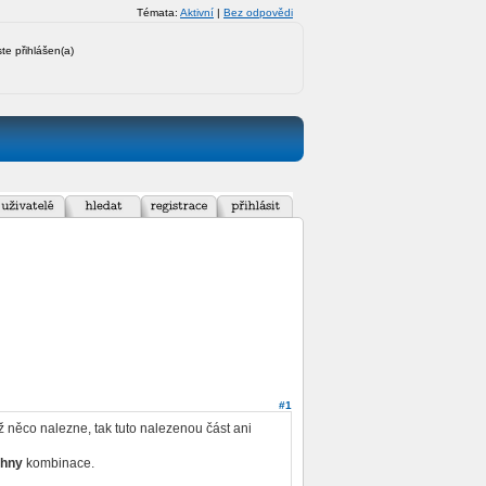
Témata:
Aktivní
|
Bez odpovědi
ste přihlášen(a)
#1
 něco nalezne, tak tuto nalezenou část ani
chny
kombinace.