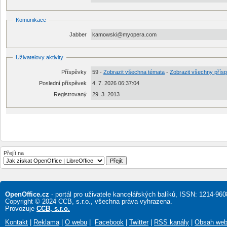
Komunikace
Jabber
kamowski@myopera.com
Uživatelovy aktivity
Příspěvky
59 -
Zobrazit všechna témata
-
Zobrazit všechny přís
Poslední příspěvek
4. 7. 2026 06:37:04
Registrovaný
29. 3. 2013
Přejít na
OpenOffice.cz
- portál pro uživatele kancelářských balíků, ISSN: 1214-960
Copyright © 2024 CCB, s.r.o., všechna práva vyhrazena.
Provozuje
CCB, s.r.o.
Kontakt
|
Reklama
|
O webu
|
Facebook
|
Twitter
|
RSS kanály
|
Obsah we