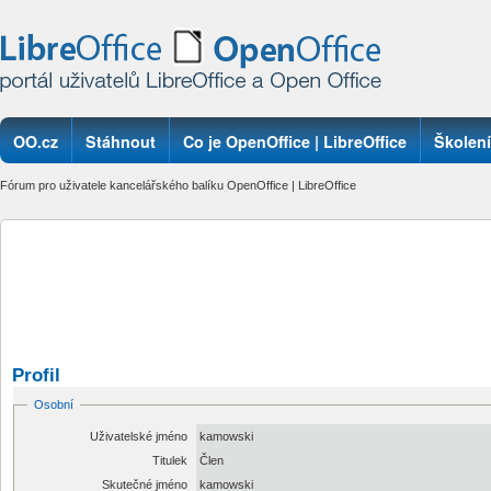
OO.cz
Stáhnout
Co je OpenOffice | LibreOffice
Školení
Fórum pro uživatele kancelářského balíku OpenOffice | LibreOffice
Profil
Osobní
Uživatelské jméno
kamowski
Titulek
Člen
Skutečné jméno
kamowski