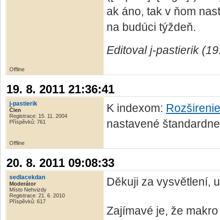
ak áno, tak v ňom nas
na budúci týždeň.
Editoval j-pastierik (1
Offline
19. 8. 2011 21:36:41
j-pastierik
K indexom:
Rozširenie
Člen
Registrace: 15. 11. 2004
nastavené štandardne
Příspěvků: 761
Offline
20. 8. 2011 09:08:33
sedlacekdan
Děkuji za vysvětlení, u
Moderátor
Místo Nehvizdy
Registrace: 21. 6. 2010
Příspěvků: 617
Zajímavé je, že makro