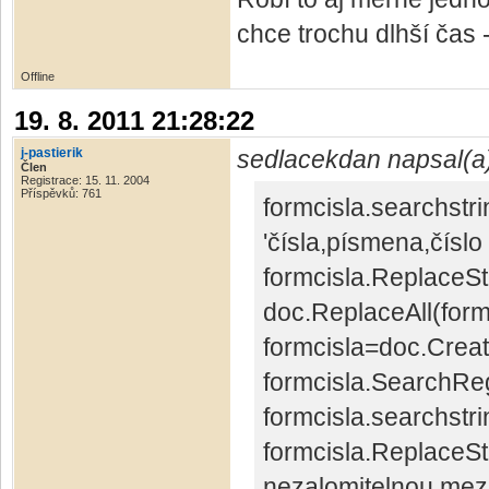
chce trochu dlhší čas 
Offline
19. 8. 2011 21:28:22
j-pastierik
sedlacekdan napsal(a
Člen
Registrace: 15. 11. 2004
Příspěvků: 761
formcisla.searchstring 
'čísla,písmena,čísl
formcisla.ReplaceSt
doc.ReplaceAll(form
formcisla=doc.Crea
formcisla.SearchRe
formcisla.searchstrin
formcisla.ReplaceSt
nezalomitelnou mez