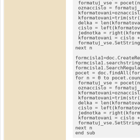
 formatuj_vse = pocet(n
 oznaccislo = formatuj_
 kformatovani=oznaccisl
 kformatovani=trim(str(
 delka = len(kformatova
 cislo = left(kformatov
 jednotka = right(kform
 kformatovani = cislo +
 formatuj_vse.SetString
next n

formcisla1=doc.CreateRe
formcisla1.searchstring
formcisla1.SearchRegula
pocet = doc.findAll(for
for n = 0 to pocet.coun
 formatuj_vse = pocet(n
 oznaccislo = formatuj_
 kformatovani=oznaccisl
 kformatovani=trim(str(
 delka = len(kformatova
 cislo = left(kformatov
 jednotka = right(kform
 kformatovani = cislo +
 formatuj_vse.SetString
next n

end sub