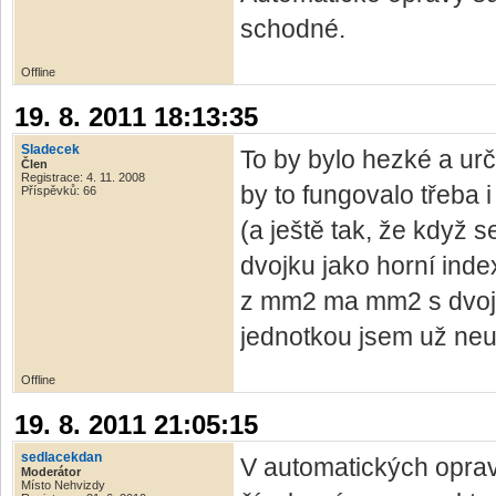
schodné.
Offline
19. 8. 2011 18:13:35
Sladecek
To by bylo hezké a urč
Člen
Registrace: 4. 11. 2008
by to fungovalo třeba 
Příspěvků: 66
(a ještě tak, že když 
dvojku jako horní inde
z mm2 ma mm2 s dvojko
jednotkou jsem už neu
Offline
19. 8. 2011 21:05:15
sedlacekdan
V automatických oprav
Moderátor
Místo Nehvizdy