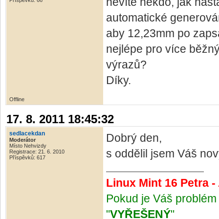
nevíte někdo, jak nast
Příspěvků: 66
automatické generován
aby 12,23mm po zapsá
nejlépe pro více běžn
výrazů?
Díky.
Offline
17. 8. 2011 18:45:32
sedlacekdan
Dobrý den,
Moderátor
Místo Nehvizdy
s oddělil jsem Váš nov
Registrace: 21. 6. 2010
Příspěvků: 617
Linux Mint 16 Petra 
Pokud je Váš problém 
"
VYŘEŠENÝ
"