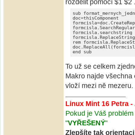
rozdělit pomocí $1 $2 .
sub format_mernych_jedn
doc=thisComponent

formcisla=doc.CreateRep
formcisla.SearchRegular
formcisla.searchstring 
formcisla.ReplaceString
rem formcisla.ReplaceSt
doc.ReplaceAll(formcisl
end sub
To už se celkem zjedno
Makro najde všechna č
vloží mezi ně mezeru.
Linux Mint 16 Petra 
Pokud je Váš problém 
"
VYŘEŠENÝ
"
Zlepšíte tak orientac