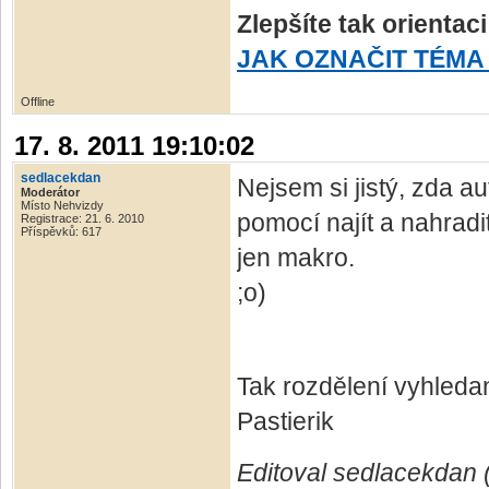
Zlepšíte tak orientac
JAK OZNAČIT TÉMA
Offline
17. 8. 2011 19:10:02
sedlacekdan
Nejsem si jistý, zda a
Moderátor
Místo Nehvizdy
pomocí najít a nahradi
Registrace: 21. 6. 2010
Příspěvků: 617
jen makro.
;o)
Tak rozdělení vyhledan
Pastierik
Editoval sedlacekdan (