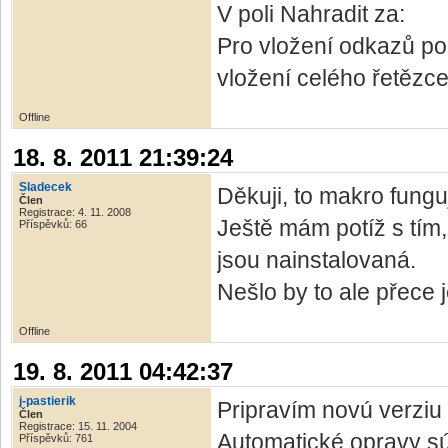
V poli Nahradit za:
Pro vložení odkazů pou
vložení celého řetězce
Offline
18. 8. 2011 21:39:24
Sladecek
Děkuji, to makro funguj
Člen
Registrace: 4. 11. 2008
Ještě mám potíž s tím,
Příspěvků: 66
jsou nainstalovaná.
Nešlo by to ale přece
Offline
19. 8. 2011 04:42:37
j-pastierik
Pripravím novú verziu 
Člen
Registrace: 15. 11. 2004
Automatické opravy s
Příspěvků: 761