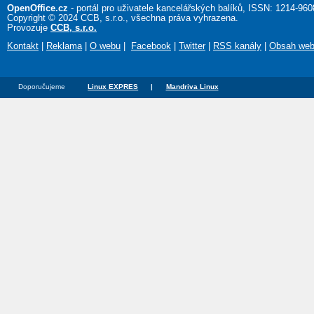
OpenOffice.cz
- portál pro uživatele kancelářských balíků, ISSN: 1214-960
Copyright © 2024 CCB, s.r.o., všechna práva vyhrazena.
Provozuje
CCB, s.r.o.
Kontakt
|
Reklama
|
O webu
|
Facebook
|
Twitter
|
RSS kanály
|
Obsah we
Doporučujeme
Linux EXPRES
|
Mandriva Linux