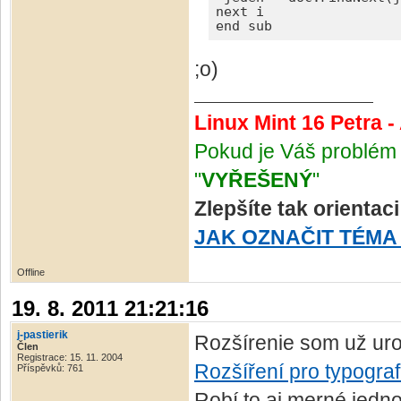
next i

end sub
;o)
Linux Mint 16 Petra 
Pokud je Váš problém 
"
VYŘEŠENÝ
"
Zlepšíte tak orientac
JAK OZNAČIT TÉMA
Offline
19. 8. 2011 21:21:16
j-pastierik
Rozšírenie som už urob
Člen
Registrace: 15. 11. 2004
Rozšíření pro typogra
Příspěvků: 761
Robí to aj merné jedno