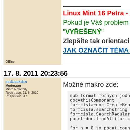
Linux Mint 16 Petra 
Pokud je Váš problém 
"
VYŘEŠENÝ
"
Zlepšíte tak orientac
JAK OZNAČIT TÉMA
Offline
17. 8. 2011 20:23:56
sedlacekdan
Možné makro zde:
Moderátor
Místo Nehvizdy
Registrace: 21. 6. 2010
sub format_mernych_jedn
Příspěvků: 617
doc=thisComponent

formcisla=doc.CreateRep
formcisla.searchstring 
formcisla.SearchRegular
pocet=doc.findAll(formc
for n = 0 to pocet.coun