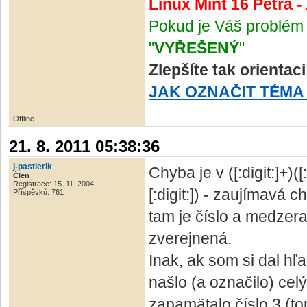
Linux Mint 16 Petra 
Pokud je Váš problém 
"
VYŘEŠENÝ
"
Zlepšíte tak orientac
JAK OZNAČIT TÉMA
Offline
21. 8. 2011 05:38:36
j-pastierik
Chyba je v ([:digit:]+)([
Člen
Registrace: 15. 11. 2004
[:digit:]) - zaujímavá
Příspěvků: 761
tam je číslo a medzera
zverejnená.
Inak, ak som si dal hľad
našlo (a označilo) cel
zapamätalo číslo 3 (t