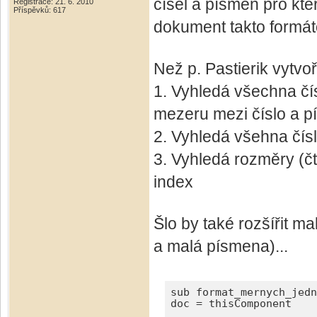
čísel a písmen pro kte
Registrace: 21. 6. 2010
Příspěvků: 617
dokument takto formátov
Než p. Pastierik vytvoř
1. Vyhledá všechna čí
mezeru mezi číslo a p
2. Vyhledá všehna čís
3. Vyhledá rozměry (čt
index
Šlo by také rozšířit m
a malá písmena)...
sub format_mernych_jedn
doc = thisComponent
