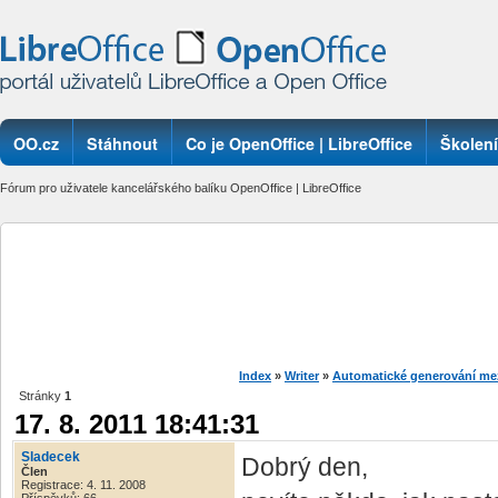
OO.cz
Stáhnout
Co je OpenOffice | LibreOffice
Školení
Fórum pro uživatele kancelářského balíku OpenOffice | LibreOffice
Index
»
Writer
»
Automatické generování me
Stránky
1
17. 8. 2011 18:41:31
Sladecek
Dobrý den,
Člen
Registrace: 4. 11. 2008