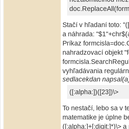
doc.ReplaceAll(form
Stačí v hľadaní toto: "([:
a náhrada: "$1"+chr$
Príkaz formcisla=doc
nahradzovací objekt "fo
formcisla.SearchRegul
vyhľadávania regulárn
sedlacekdan napsal(a
([:alpha:])([23])\>
To nestačí, lebo sa v 
matematike je úplne bež
([:alpha:]+[:digit:]*)\