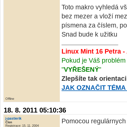
Toto makro vyhledá vš
bez mezer a vloží mez
písmena za číslem, po
Snad bude k užitku
Linux Mint 16 Petra 
Pokud je Váš problém 
"
VYŘEŠENÝ
"
Zlepšíte tak orientac
JAK OZNAČIT TÉMA
Offline
18. 8. 2011 05:10:36
j-pastierik
Pomocou regulárnych v
Člen
Registrace: 15. 11. 2004