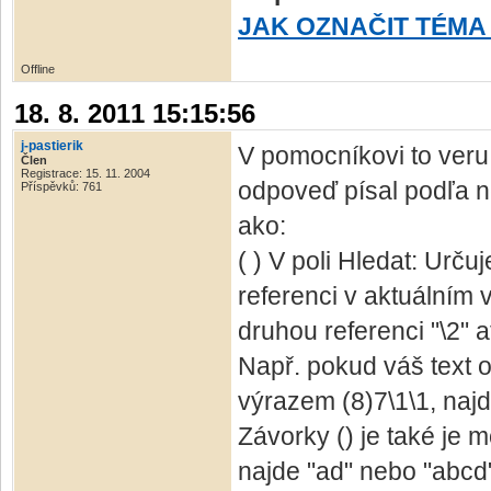
JAK OZNAČIT TÉMA
Offline
18. 8. 2011 15:15:56
j-pastierik
V pomocníkovi to veru 
Člen
Registrace: 15. 11. 2004
odpoveď písal podľa ne
Příspěvků: 761
ako:
( ) V poli Hledat: Urč
referenci v aktuálním 
druhou referenci "\2" a
Např. pokud váš text 
výrazem (8)7\1\1, najd
Závorky () je také je 
najde "ad" nebo "abcd