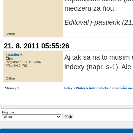
medzeru za ňou.
Editoval j-pastierik (2
Offline
21. 8. 2011 05:55:26
j-pastierik
Aj tak sa na to musím 
Člen
Registrace: 15. 11. 2004
indexy (napr. s-1). Ale
Příspěvků: 761
Offline
Stránky
1
Index
»
Writer
»
Automatické generování me
Přejít na