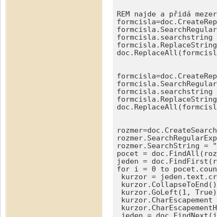
REM najde a přidá mezer
formcisla=doc.CreateRep
formcisla.SearchRegular
formcisla.searchstring 
formcisla.ReplaceString
doc.ReplaceAll(formcisl
formcisla=doc.CreateRep
formcisla.SearchRegular
formcisla.searchstring 
formcisla.ReplaceString
doc.ReplaceAll(formcisl
rozmer=doc.CreateSearch
rozmer.SearchRegularExp
rozmer.SearchString = "
pocet = doc.FindAll(roz
jeden = doc.FindFirst(r
for i = 0 to pocet.coun
 kurzor = jeden.text.cr
 kurzor.CollapseToEnd()
 kurzor.GoLeft(1, True)
 kurzor.CharEscapement 
 kurzor.CharEscapementH
 jeden = doc.FindNext(j