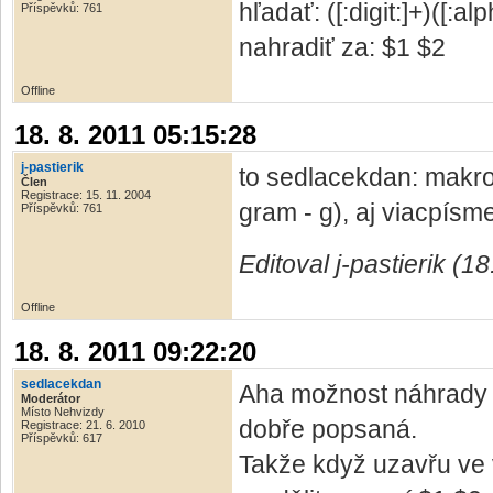
hľadať: ([:digit:]+)([:al
Příspěvků: 761
nahradiť za: $1 $2
Offline
18. 8. 2011 05:15:28
j-pastierik
to sedlacekdan: makro
Člen
Registrace: 15. 11. 2004
gram - g), aj viacpísme
Příspěvků: 761
Editoval j-pastierik (1
Offline
18. 8. 2011 09:22:20
sedlacekdan
Aha možnost náhrady 
Moderátor
Místo Nehvizdy
dobře popsaná.
Registrace: 21. 6. 2010
Příspěvků: 617
Takže když uzavřu ve 