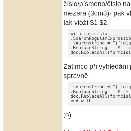
číslo/písmeno/číslo n
mezera (3cm3)- pak v
tak vloží $1 $2.
with formcisla

.SearchRegularExpressio
.searchstring = "([:dig
.ReplaceString = "$1" +
doc.ReplaceAll(formcisl
Zatímco při vyhledání
správně.
.searchstring = "([:dig
.ReplaceString = "$1"+ 
doc.ReplaceAll(formcisl
end with
;o)