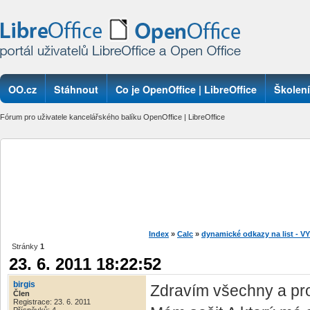
OO.cz
Stáhnout
Co je OpenOffice | LibreOffice
Školení
Fórum pro uživatele kancelářského balíku OpenOffice | LibreOffice
Index
»
Calc
»
dynamické odkazy na list - 
Stránky
1
23. 6. 2011 18:22:52
birgis
Zdravím všechny a pro
Člen
Registrace: 23. 6. 2011