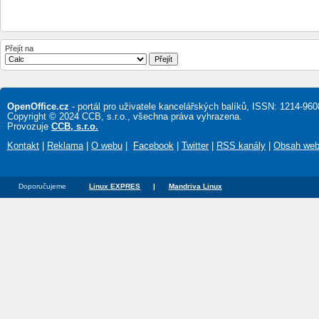
Přejít na
OpenOffice.cz
- portál pro uživatele kancelářských balíků, ISSN: 1214-960
Copyright © 2024 CCB, s.r.o., všechna práva vyhrazena.
Provozuje
CCB, s.r.o.
Kontakt
|
Reklama
|
O webu
|
Facebook
|
Twitter
|
RSS kanály
|
Obsah we
Doporučujeme
Linux EXPRES
|
Mandriva Linux