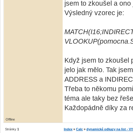
jsem to zkoušel a ono 
Výsledný vzorec je:
MATCH(I16;INDIRECT
VLOOKUP(pomocna.S1
Když jsem to zkoušel 
jelo jak mělo. Tak jse
ADDRESS a INDIRECT a
Třeba to někomu pomů
téma ale taky bez řeše
Každopádně díky za re
Offline
Stránky
1
Index
»
Calc
»
dynamické odkazy na list - 