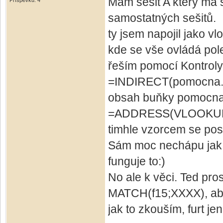
Mám sešit A který má s
Příspěvků: 4
samostatných sešitů.
ty jsem napojil jako vlo
kde se vše ovládá pol
řeším pomocí Kontroly
=INDIRECT(pomocna.
obsah buňky pomocna
=ADDRESS(VLOOKUP(p
timhle vzorcem se po
Sám moc nechápu jak js
funguje to:)
No ale k věci. Ted pro
MATCH(f15;XXXX), aby m
jak to zkouším, furt jen