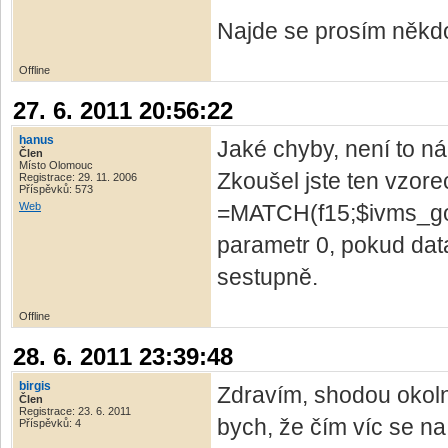
Najde se prosím někdo
Offline
27. 6. 2011 20:56:22
hanus
Jaké chyby, není to 
Člen
Místo Olomouc
Zkoušel jste ten vzore
Registrace: 29. 11. 2006
Příspěvků: 573
Web
=MATCH(f15;$ivms_go.$
parametr 0, pokud dat
sestupně.
Offline
28. 6. 2011 23:39:48
birgis
Zdravím, shodou okolno
Člen
Registrace: 23. 6. 2011
bych, že čím víc se na
Příspěvků: 4