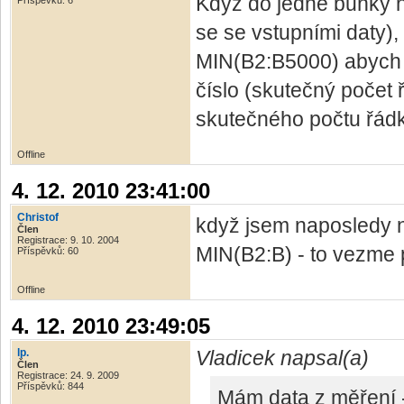
Když do jedné buňky n
Příspěvků: 6
se se vstupními daty),
MIN(B2:B5000) abych m
číslo (skutečný počet 
skutečného počtu řádk
Offline
4. 12. 2010 23:41:00
Christof
když jsem naposledy 
Člen
Registrace: 9. 10. 2004
MIN(B2:B) - to vezme 
Příspěvků: 60
Offline
4. 12. 2010 23:49:05
lp.
Vladicek napsal(a)
Člen
Registrace: 24. 9. 2009
Příspěvků: 844
Mám data z měření -