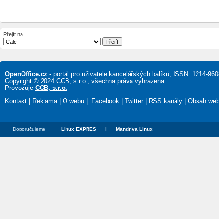
Přejít na
OpenOffice.cz
- portál pro uživatele kancelářských balíků, ISSN: 1214-960
Copyright © 2024 CCB, s.r.o., všechna práva vyhrazena.
Provozuje
CCB, s.r.o.
Kontakt
|
Reklama
|
O webu
|
Facebook
|
Twitter
|
RSS kanály
|
Obsah we
Doporučujeme
Linux EXPRES
|
Mandriva Linux