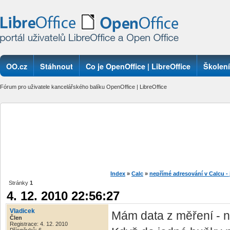
OO.cz
Stáhnout
Co je OpenOffice | LibreOffice
Školení
Fórum pro uživatele kancelářského balíku OpenOffice | LibreOffice
Index
»
Calc
»
nepřímé adresování v Calcu - 
Stránky
1
4. 12. 2010 22:56:27
Vladicek
Mám data z měření - ně
Člen
Registrace: 4. 12. 2010