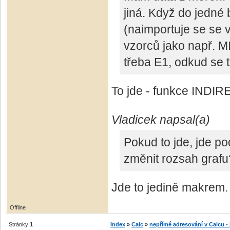
jiná. Když do jedné
(naimportuje se se v
vzorců jako např. M
třeba E1, odkud se t
To jde - funkce INDI
Vladicek napsal(a)
Pokud to jde, jde p
změnit rozsah grafu
Jde to jedině makrem.
Offline
Stránky
1
Index
»
Calc
»
nepřímé adresování v Calcu - 