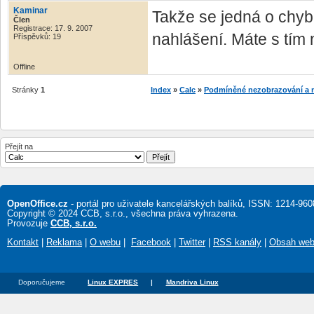
Kaminar
Takže se jedná o chybu
Člen
Registrace: 17. 9. 2007
nahlášení. Máte s tím
Příspěvků: 19
Offline
Stránky
1
Index
»
Calc
»
Podmíněné nezobrazování a n
Přejít na
OpenOffice.cz
- portál pro uživatele kancelářských balíků, ISSN: 1214-960
Copyright © 2024 CCB, s.r.o., všechna práva vyhrazena.
Provozuje
CCB, s.r.o.
Kontakt
|
Reklama
|
O webu
|
Facebook
|
Twitter
|
RSS kanály
|
Obsah we
Doporučujeme
Linux EXPRES
|
Mandriva Linux