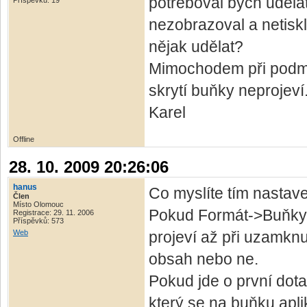
potřeboval bych uděla
Příspěvků: 19
nezobrazoval a netiskl 
nějak udělat?
Mimochodem při podmí
skrytí buňky neprojev
Karel
Offline
28. 10. 2009 20:26:06
hanus
Co myslíte tím nastave
Člen
Místo Olomouc
Pokud Formát->Buňky-
Registrace: 29. 11. 2006
Příspěvků: 573
Web
projeví až při uzamknut
obsah nebo ne.
Pokud jde o první dota
který se na buňku apl