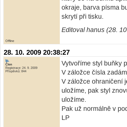
okraje, barva písma b
skrytí při tisku.
Editoval hanus (28. 10
Offline
28. 10. 2009 20:38:27
lp.
Vytvoříme styl buňky p
Člen
Registrace: 24. 9. 2009
V záložce čísla zadáme
Příspěvků: 844
V záložce ohraničení je
uložíme, pak styl zno
uložíme.
Pak už normálně v po
LP