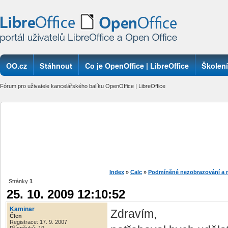
OO.cz
Stáhnout
Co je OpenOffice | LibreOffice
Školení
Fórum pro uživatele kancelářského balíku OpenOffice | LibreOffice
Index
»
Calc
»
Podmíněné nezobrazování a n
Stránky
1
25. 10. 2009 12:10:52
Kaminar
Zdravím,
Člen
Registrace: 17. 9. 2007