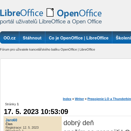
OO.cz
Stáhnout
Co je OpenOffice | LibreOffice
Školení
Fórum pro uživatele kancelářského balíku OpenOffice | LibreOffice
Index
»
Writer
»
Prepojenie LO a Thunderbir
Stránky
1
17. 5. 2023 10:53:09
Jaro60
dobrý deň
Člen
Registrace: 12. 5. 2023