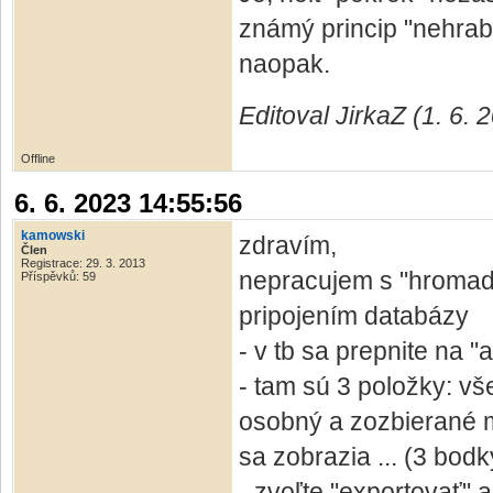
známý princip "nehrab 
naopak.
Editoval JirkaZ (1. 6.
Offline
6. 6. 2023 14:55:56
kamowski
zdravím,
Člen
Registrace: 29. 3. 2013
nepracujem s "hromad
Příspěvků: 59
pripojením databázy
- v tb sa prepnite na "
- tam sú 3 položky: vš
osobný a zozbierané m
sa zobrazia ... (3 bodk
- zvoľte "exportovať" a