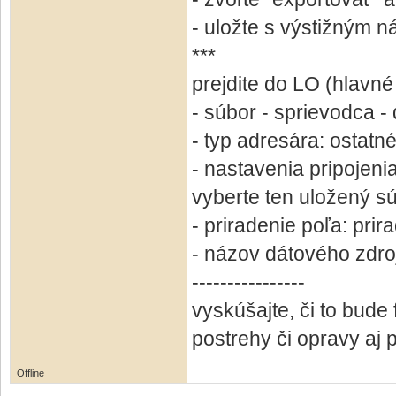
- uložte s výstižným 
***
prejdite do LO (hlavné o
- súbor - sprievodca -
- typ adresára: ostatné
- nastavenia pripojeni
vyberte ten uložený sú
- priradenie poľa: prir
- názov dátového zdroj
----------------
vyskúšajte, či to bude
postrehy či opravy aj
Offline