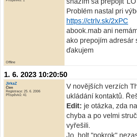
snažím sa prepojiť L
Příspěvků: 1
Problém nastal pri vý
https://ctrlv.sk/2xPC
abook.mab ani nemám,
ako prepojím adresár 
ďakujem
Offline
1. 6. 2023 10:20:50
JirkaZ
V novějších verzích T
Člen
Registrace: 25. 6. 2006
ukládání kontaktů. Ř
Příspěvků: 41
Edit:
je otázka, zda na
chyba a po velmi stru
vyřešili.
Jo, holt "pokrok" neza