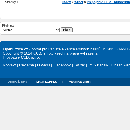
Stránky
1
Index
»
Writer
»
Prepojenie LO a Thunderbir
Přejít na
OpenOffice.cz
- portál pro uživatele kancelářských balíků, ISSN: 1214-960
Copyright © 2024 CCB, s.r.o., všechna práva vyhrazena.
Provozuje
CCB, s.r.o.
Kontakt
|
Reklama
|
O webu
|
Facebook
|
Twitter
|
RSS kanály
|
Obsah we
Doporučujeme
Linux EXPRES
|
Mandriva Linux