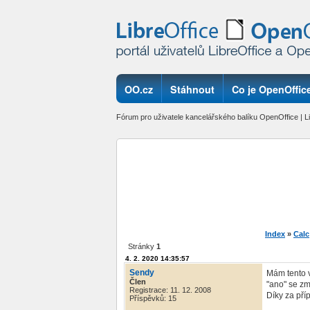
OO.cz
Stáhnout
Co je OpenOffice
Fórum pro uživatele kancelářského balíku OpenOffice | Li
Index
»
Calc
Stránky
1
4. 2. 2020 14:35:57
Sendy
Mám tento 
Člen
"ano" se zm
Registrace: 11. 12. 2008
Díky za pří
Příspěvků: 15