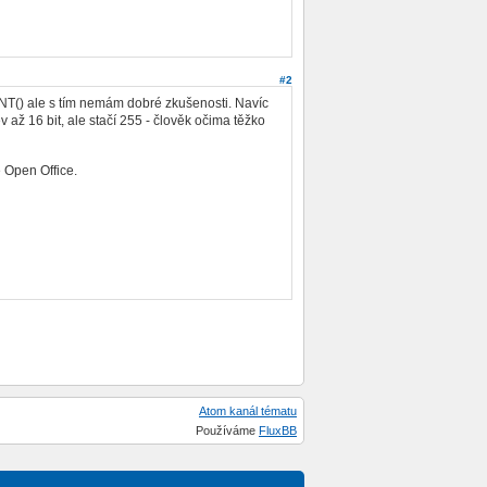
#2
NT() ale s tím nemám dobré zkušenosti. Navíc
až 16 bit, ale stačí 255 - člověk očima těžko
 Open Office.
Atom kanál tématu
Používáme
FluxBB