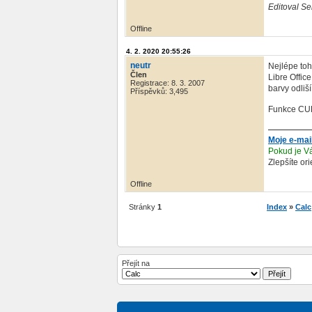
Editoval Se
Offline
4. 2. 2020 20:55:26
neutr
Nejlépe toh
Člen
Libre Offic
Registrace: 8. 3. 2007
barvy odliš
Příspěvků: 3,495
Funkce CUR
Moje e-mai
Pokud je Vá
Zlepšíte or
Offline
Stránky
1
Index
»
Calc
Přejít na