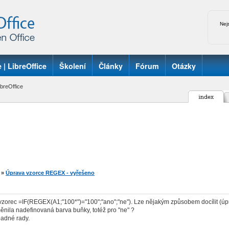
Nej
 | LibreOffice
Školení
Články
Fórum
Otázky
breOffice
»
Úprava vzorce REGEX - vyřešeno
vzorec =IF(REGEX(A1;"100*")="100";"ano";"ne"). Lze nějakým způsobem docílit (ú
ěnila nadefinovaná barva buňky, totéž pro "ne" ?
padné rady.