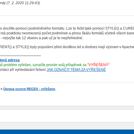
ndy (7. 2. 2020 11:29:43)
o docílíte pomocí podmíněného formátu. Lze to řešit také pomocí STYLE() a CURE
e má prakticky neomezený počet podmínek a plnou škálu formátů včetně všech barev 
í - nejvýše tak 12 vbarev a pak už je to nepřehledné.
ENT() a STYLE() byly populární před desítkou let a dodnes mají význam v Apache
lová adresa
š problém vyřešen, označte prosím svůj příspěvek za
"VYŘEŠENÝ"
ientaci při vyhledávání řešení
JAK OZNAČIT TÉMA ZA VYŘEŠENÉ
»
Úprava vzorce REGEX - vyřešeno