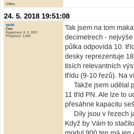
Offline
24. 5. 2018 19:51:08
neutr
Tak jsem na tom makal 
Člen
Registrace: 8. 3. 2007
decimetrech - nejvýše
Příspěvků: 3,495
půlka odpovídá 10. tří
desky reprezentuje 180
tisích relevantních vý
třídu (9-10 řezů). Na 
Takže jsem udělal po
11 tříd PN. Ale lze to 
přesáhne kapacitu seši
Díly jsou v řezech ja
Když by Vám to stačil
modul 900 ten má jen 