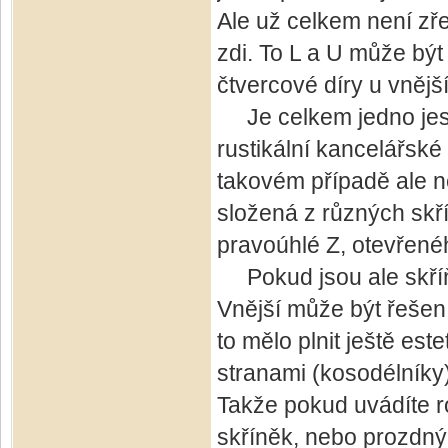
Ale už celkem není zře
zdi. To L a U může být 
čtvercové díry u vnějš
Je celkem jedno jestl
rustikální kancelářsk
takovém případě ale ne
složená z různých skří
pravoúhlé Z, otevřené
Pokud jsou ale skříňk
Vnější může být řešen
to mělo plnit ještě est
stranami (kosodélníky)
Takže pokud uvádíte r
skříněk, nebo prozdný