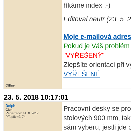
říkáme index :-)
Editoval neutr (23. 5.
Moje e-mailová adre
Pokud je Váš problém 
"VYŘEŠENÝ"
Zlepšíte orientaci při
VYŘEŠENÉ
Offline
23. 5. 2018 10:17:01
Delph
Pracovní desky se pro
Člen
Registrace: 14. 8. 2017
stolových 900 mm, takž
Příspěvků: 74
sám vyberu, jestli jde