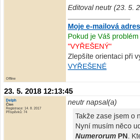
Editoval neutr (23. 5.
Moje e-mailová adre
Pokud je Váš problém 
"VYŘEŠENÝ"
Zlepšíte orientaci při
VYŘEŠENÉ
Offline
23. 5. 2018 12:13:45
Delph
neutr napsal(a)
Člen
Registrace: 14. 8. 2017
Příspěvků: 74
Takže zase jsem o n
Nyní musím něco ud
Numerorum
PN
. K