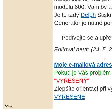
modulu 600. Vám by as
Je to tady
Delph
Stisk
Generátor je nutné por
Podívejte se a upřes
Editoval neutr (24. 5.
Moje e-mailová adre
Pokud je Váš problém 
"VYŘEŠENÝ"
Zlepšíte orientaci při
VYŘEŠENÉ
Offline