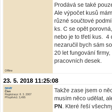
Prodává se také pouz
Ale výpočet kusů mám 
různé součtové podmí
ks. C se opět porovná, 
nebo je to třetí kus. 4
nezaručil bych sám sob
20 let fungování firmy
pracovních desek.
Offline
23. 5. 2018 11:25:08
neutr
Takže zase jsem o něco
Člen
Registrace: 8. 3. 2007
musím něco udělat, a
Příspěvků: 3,495
PN
. Které řeší všechn