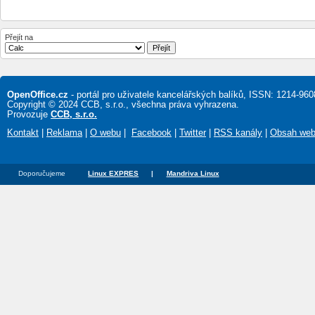
Přejít na
OpenOffice.cz
- portál pro uživatele kancelářských balíků, ISSN: 1214-960
Copyright © 2024 CCB, s.r.o., všechna práva vyhrazena.
Provozuje
CCB, s.r.o.
Kontakt
|
Reklama
|
O webu
|
Facebook
|
Twitter
|
RSS kanály
|
Obsah we
Doporučujeme
Linux EXPRES
|
Mandriva Linux