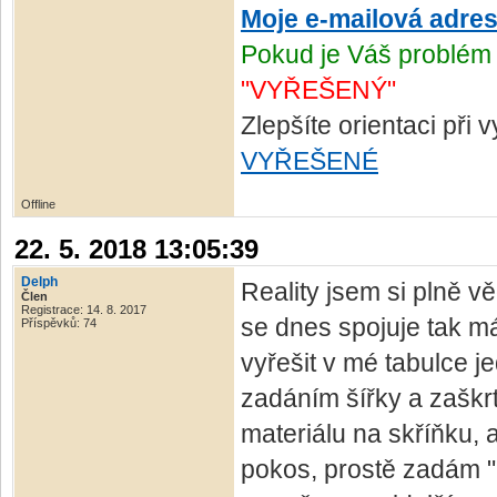
Moje e-mailová adre
Pokud je Váš problém 
"VYŘEŠENÝ"
Zlepšíte orientaci při
VYŘEŠENÉ
Offline
22. 5. 2018 13:05:39
Delph
Reality jsem si plně 
Člen
Registrace: 14. 8. 2017
se dnes spojuje tak má
Příspěvků: 74
vyřešit v mé tabulce 
zadáním šířky a zaškr
materiálu na skříňku, a
pokos, prostě zadám "