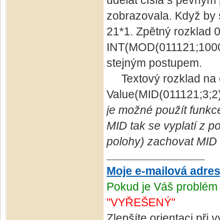
udělat čísla s pevným 
zobrazovala. Když by š
21*1. Zpětný rozklad 
INT(MOD(011121;10000)
stejným postupem.
Textový rozklad na čí
Value(MID(011121;3;2)
je možné použít funkc
MID tak se vyplatí z p
polohy) zachovat MID
Moje e-mailová adre
Pokud je Váš problém 
"VYŘEŠENÝ"
Zlepšíte orientaci při