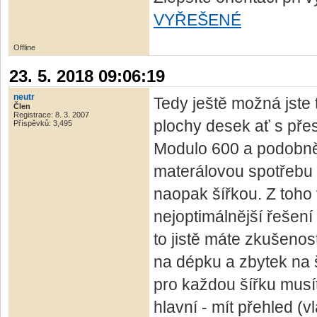
VYŘEŠENÉ
Offline
23. 5. 2018 09:06:19
neutr
Tedy ještě možná jste 
Člen
Registrace: 8. 3. 2007
plochy desek ať s pře
Příspěvků: 3,495
Modulo 600 a podobně 
materálovou spotřebu 
naopak šířkou. Z toho
nejoptimálnější řešení 
to jistě máte zkušenos
na dépku a zbytek na 
pro každou šířku musíte
hlavní - mít přehled (v