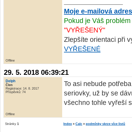
Moje e-mailová adre
Pokud je Váš problém 
"VYŘEŠENÝ"
Zlepšíte orientaci při
VYŘEŠENÉ
Offline
29. 5. 2018 06:39:21
Delph
To asi nebude potřeba
Člen
Registrace: 14. 8. 2017
seriovky, už by se dáv
Příspěvků: 74
všechno tohle vyřeší s
Offline
Stránky
1
Index
»
Calc
»
podmínky skrze více listů