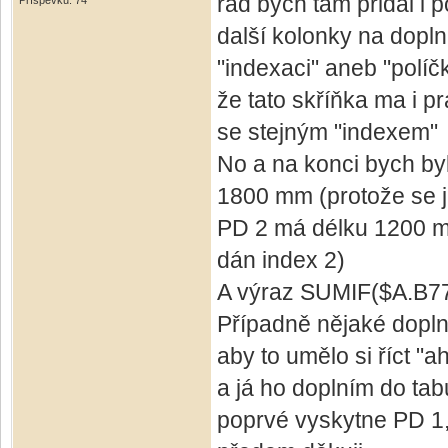
rád bych tam přidal i 
Příspěvků: 74
další kolonky na dopln
"indexaci" aneb "políč
že tato skříňka ma i p
se stejným "indexem" 
No a na konci bych by
1800 mm (protože se je
PD 2 má délku 1200 mm
dán index 2)
A výraz SUMIF($A.B77
Případně nějaké dopln
aby to umělo si říct "a
a já ho doplním do tab
poprvé vyskytne PD 1,