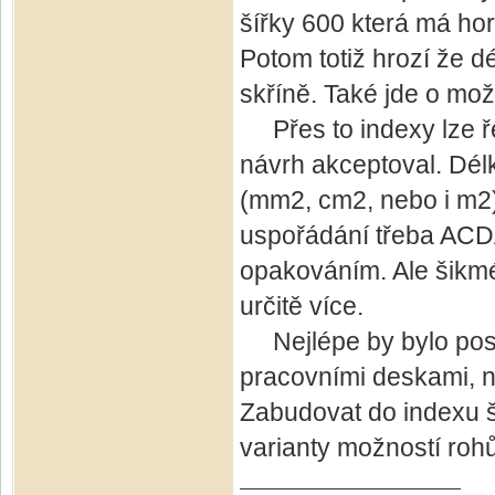
šířky 600 která má hor
Potom totiž hrozí že d
skříně. Také jde o mož
Přes to indexy lze ře
návrh akceptoval. Délk
(mm2, cm2, nebo i m2) 
uspořádání třeba ACD
opakováním. Ale šikmé
určitě více.
Nejlépe by bylo posl
pracovními deskami, n
Zabudovat do indexu š
varianty možností rohů