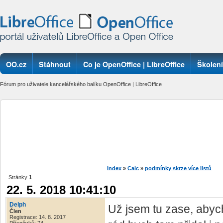
OO.cz
Stáhnout
Co je OpenOffice | LibreOffice
Školení
Fórum pro uživatele kancelářského balíku OpenOffice | LibreOffice
Index
»
Calc
»
podmínky skrze více listů
Stránky
1
22. 5. 2018 10:41:10
Delph
Už jsem tu zase, abych
Člen
Registrace: 14. 8. 2017