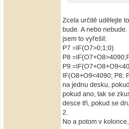
Zcela určitě udělejte t
bude. A nebo nebude. 
jsem to vyřešil:
P7 =IF(O7>0;1;0) (p
P8 =IF(O7+O8>4090;P
P9 =IF(O7+O8+O9<409
IF(O8+O9<4090; P8; P8+
na jednu desku, pokud 
pokud ano, tak se zkus
desce tři, pokud se dr
2.
No a potom v kolonce,