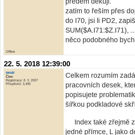
předem děkuji.
zatím to řeším přes do
do I70, jsi li PD2, za
SUM($A.I71:$Z.I71), ...
něco podobného bych p
Offline
22. 5. 2018 12:39:00
neutr
Celkem rozumím zadán
Člen
Registrace: 8. 3. 2007
pracovních desek, kte
Příspěvků: 3,495
popisujete problemati
šířkou podkladové skř
Index také zřejmě zah
jedné přímce, L jako 