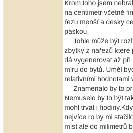
Krom toho jsem nebral 
na centimetr včetně fi
řezu menší a desky ce
páskou.
Tohle může být rozhod
zbytky z nářezů které 
dá vygenerovat až při 
míru do bytů. Uměl byc
relativními hodnotami
Znamenalo by to pro 
Nemuselo by to být ta
mohl trvat i hodiny.Kdy
nejvíce ro by mi stači
míst ale do milimetrů b