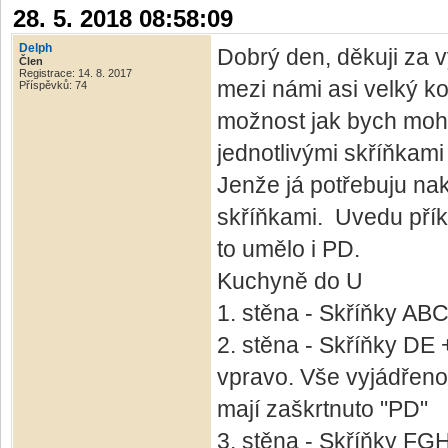
28. 5. 2018 08:58:09
Delph
Dobrý den, děkuji za v
Člen
Registrace: 14. 8. 2017
mezi námi asi velký ko
Příspěvků: 74
možnost jak bych moh
jednotlivými skříňkami
Jenže já potřebuju na
skříňkami. Uvedu přík
to umělo i PD.
Kuchyně do U
1. stěna - Skříňky AB
2. stěna - Skříňky DE 
vpravo. Vše vyjádřeno
mají zaškrtnuto "PD"
3. stěna - Skříňky FG