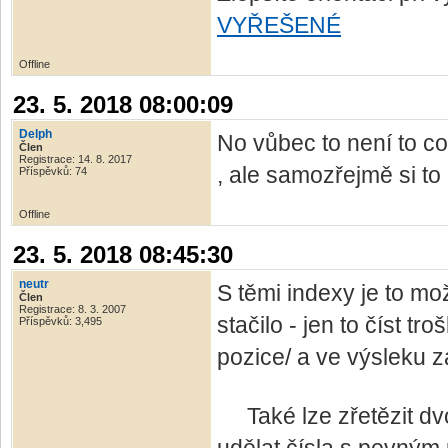
VYŘEŠENÉ
Offline
23. 5. 2018 08:00:09
Delph
No vůbec to není to co
Člen
Registrace: 14. 8. 2017
, ale samozřejmě si to
Příspěvků: 74
Offline
23. 5. 2018 08:45:30
neutr
S těmi indexy je to mo
Člen
Registrace: 8. 3. 2007
stačilo - jen to číst tr
Příspěvků: 3,495
pozice/ a ve výsleku z
Také lze zřetězit dv