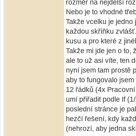
rozměr na nejdelší ro
Nebo je to vhodné tře
Takže vcelku je jedno 
každou skříňku zvlášť. 
kusu a pro které z jin
Takže mi jde jen o to,
ale to už asi víte, ten
nyní jsem tam prostě 
aby to fungovalo jsem
12 řádků (4x Pracovní
umí přiřadit podle If (
poslední stránce je pa
hezčí řešení, kdy kaž
(nehrozí, aby jedna sk