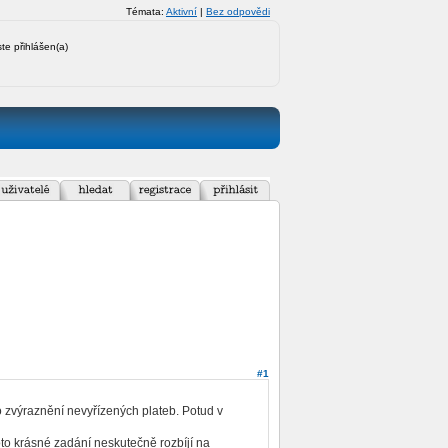
Témata:
Aktivní
|
Bez odpovědi
ste přihlášen(a)
#1
zvýraznění nevyřízených plateb. Potud v
toto krásné zadání neskutečně rozbíjí na