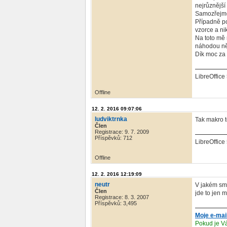
nejrůznější
Samozřejmě 
Případně po
vzorce a ni
Na toto mě 
náhodou ně
Dík moc za
LibreOffice 
Offline
12. 2. 2016 09:07:06
ludviktrnka
Tak makro t
Člen
Registrace: 9. 7. 2009
Příspěvků: 712
LibreOffice 
Offline
12. 2. 2016 12:19:09
neutr
V jakém smy
Člen
jde to jen 
Registrace: 8. 3. 2007
Příspěvků: 3,495
Moje e-mai
Pokud je Vá