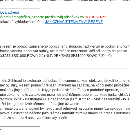
lová adresa
š problém vyřešen, označte prosím svůj příspěvek za
"VYŘEŠENÝ"
ientaci při vyhledávání řešení
JAK OZNAČIT TÉMA ZA VYŘEŠENÉ
 řešení je pomocí zamčeného pomocného sloupce, nad kterým je podmíněný formát
rovat, vkládat, posouvat buňky, ale formát se nerozhodí. Váš příklad by se zapsal
($A$3:$B$1000;ROW()-2;1)=0;INDEX($A$3:$B$1000;ROW()-2;2)<>0).
í dle Schinagl je skutečně jednoduché, nicméně celkem efektivní, jakkoli je to jen ob
čné" :-), díky. Řešení pomocí přepsání makrem na začátku, na konci nebo průběžně je 
možná v jiných případech, kdy je potřeba vkládat řádky a podobné operace, které
ím dokumentu to za takovou práci nestojí.) (Mimochodem například funkci ctrl x/v j
zorcích úplně katastrofální.) Ale nadefinoval jsem si ctrl+d = vlož bez formátů - to 
žel je to jen obtížně přenositelné na jiné uživatele.
 ještě otevřené, pokud by někdo znal odpověď na otázku přímo "zámek podmíněnéh
vovala existence něčeho jako "zámek formátu" zkrátka libovolná práce s dokument
rach že se pokazí nastavené formáty buněk.