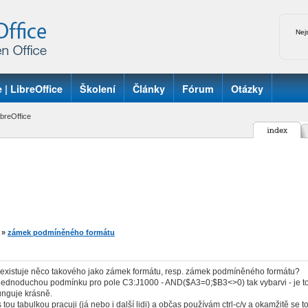
Nej
 | LibreOffice
Školení
Články
Fórum
Otázky
breOffice
»
zámek podmíněného formátu
 existuje něco takového jako zámek formátu, resp. zámek podmíněného formátu?
jednoduchou podmínku pro pole C3:J1000 - AND($A3=0;$B3<>0) tak vybarvi - je to 
unguje krásně.
 tou tabulkou pracuji (já nebo i další lidi) a občas používám ctrl-c/v a okamžitě se 