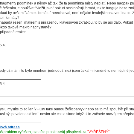
 fragmenty podmínek a někdy až tak, že ta podmínka místy neplatí. Nebo naopak pl
řešením je používat "vložit jako" pokud nezkopíruji formát, tak to funguje beze zm
kud by ovšem "zámek formátu" neexistoval, není nějaké trvalejší nastavení na to, že
koli formáty?
napadá řešení makrem s přiřazenou klávesovou zkratkou, to by se asi dalo. Pokud
kdo takové makro nachystané?
 případné reakce.
5.4.
edy už mám, to bylo mnohem jednoduší než jsem čekal - nicméně to není úplně jedn
5.4.
slu myslíte to sdílení? - Oni také budou žešit barvy? nebo se to má spouštět při sta
musí být povoleno sdílení. nevím ale co se stane když si to začnete navzájem přepiso
lová adresa
š problém vyřešen, označte prosím svůj příspěvek za
"VYŘEŠENÝ"