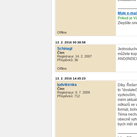
Moje e-mai
Pokud je Vá
Zlepšíte or
Offline
13. 2. 2016 00:38:58
Schinagl
Jednoduché
Člen
můžete kopí
Registrace: 14. 2. 2007
AND(INDEX
Příspěvků: 36
Offline
13. 2. 2016 14:45:23
ludviktrnka
Díky. Řešen
Člen
to "dostate
Registrace: 9. 7. 2009
vyzkouším, 
Příspěvků: 712
mém aktuáln
odkazů ve v
formát, bohu
Téma nechám
obecně vyho
bych měl st