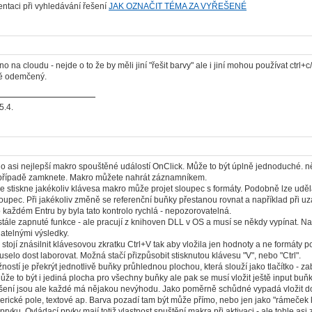
ientaci při vyhledávání řešení
JAK OZNAČIT TÉMA ZA VYŘEŠENÉ
ěno na cloudu - nejde o to že by měli jiní "řešit barvy" ale i jiní mohou používat ct
ě odemčený.
5.4.
lo asi nejlepší makro spouštěné událostí OnClick. Může to být úplně jednoduché. 
opřípadě zamknete. Makro můžete nahrát záznamníkem.
stiskne jakékoliv klávesa makro může projet sloupec s formáty. Podobně lze udělat
sloupec. Při jakékoliv změně se referenční buňky přestanou rovnat a například při uza
 každém Entru by byla tato kontrolo rychlá - nepozorovatelná.
stále zapnuté funkce - ale pracují z knihoven DLL v OS a musí se někdy vypínat. Nav
atelnými výsledky.
ojí znásilnit klávesovou zkratku Ctrl+V tak aby vložila jen hodnoty a ne formáty
uselo dost laborovat. Možná stačí přizpůsobit stisknutou klávesu "V", nebo "Ctrl".
stí je překrýt jednotlivě buňky průhlednou plochou, která slouží jako tlačítko - z
ůže to být i jediná plocha pro všechny buňky ale pak se musí vložit ještě input buň
ní jsou ale každé má nějakou nevýhodu. Jako poměrně schůdné vypadá vložit do b
erické pole, textové ap. Barva pozadí tam být může přímo, nebo jen jako "rámeček kt
rvku. Ovládací prvky mají totiž vlastnost spuštění makra při aktivaci - ale tohle asi