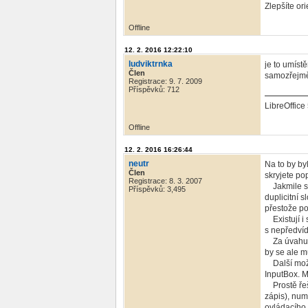
Zlepšíte or
Offline
12. 2. 2016 12:22:10
ludviktrnka
je to umíst
Člen
samozřejm
Registrace: 9. 7. 2009
Příspěvků: 712
LibreOffice 
Offline
12. 2. 2016 16:26:44
neutr
Na to by by
Člen
skryjete p
Registrace: 8. 3. 2007
Jakmile se 
Příspěvků: 3,495
duplicitní 
přestože po
Existují i 
s nepředvíd
Za úvahu st
by se ale m
Další možno
InputBox. M
Prostě řeše
zápis), num
ovládacího p