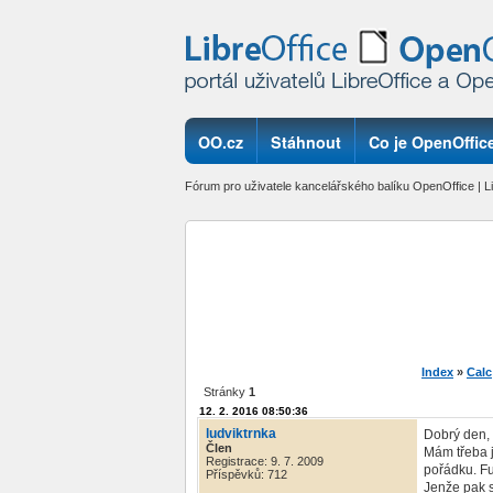
OO.cz
Stáhnout
Co je OpenOffice
Fórum pro uživatele kancelářského balíku OpenOffice | Li
Index
»
Calc
Stránky
1
12. 2. 2016 08:50:36
ludviktrnka
Dobrý den,
Člen
Mám třeba 
Registrace: 9. 7. 2009
pořádku. F
Příspěvků: 712
Jenže pak s