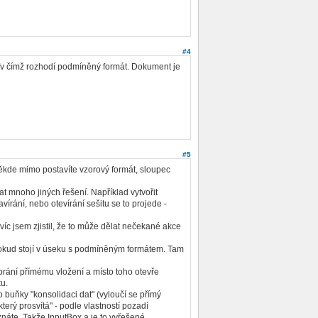
#4
rl+c/v čímž rozhodí podmíněný formát. Dokument je
#5
někde mimo postavíte vzorový formát, sloupec
 mnoho jiných řešení. Například vytvořit
vírání, nebo otevírání sešitu se to projede -
íc jsem zjistil, že to může dělat nečekané akce
 pokud stojí v úseku s podmíněným formátem. Tam
abrání přímému vložení a místo toho otevře
ku.
uňky "konsolidaci dat" (vyloučí se přímý
erý prosvítá" - podle vlastností pozadí
 znáte. Takže InputBox a je to vyřešené.