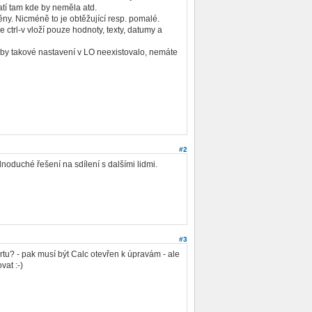
atí tam kde by neměla atd.
ěny. Nicméně to je obtěžující resp. pomalé.
 ctrl-v vloží pouze hodnoty, texty, datumy a
 by takové nastavení v LO neexistovalo, nemáte
#2
oduché řešení na sdílení s dalšími lidmi.
#3
rtu? - pak musí být Calc otevřen k úpravám - ale
vat :-)