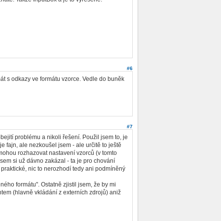
#6
 s odkazy ve formátu vzorce. Vedle do buněk
#7
ejití problému a nikoli řešení. Použil jsem to, je
fajn, ale nezkoušel jsem - ale určitě to ještě
 mohou rozhazovat nastavení vzorců (v tomto
sem si už dávno zakázal - ta je pro chování
je praktické, nic to nerozhodí tedy ani podmíněný
o formátu". Ostatně zjistil jsem, že by mi
em (hlavně vkládání z externích zdrojů) aniž