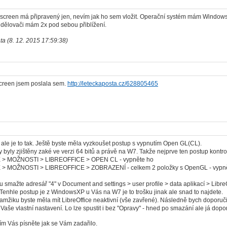
screen má připravený jen, nevím jak ho sem vložit. Operační systém mám Windows 
dělovači mám 2x pod sebou přiblížení.
ata (8. 12. 2015 17:59:38)
screen jsem poslala sem.
http://leteckaposta.cz/628805465
, ale je to tak. Ještě byste měla vyzkoušet postup s vypnutím Open GL(CL).
ly zjištěny zaké ve verzi 64 bitů a právě na W7. Takže nejprve ten postup kontro
> MOŽNOSTI > LIBREOFFICE > OPEN CL - vypněte ho
 MOŽNOSTI > LIBREOFFICE > ZOBRAZENÍ - celkem 2 položky s OpenGL - vypně
 smažte adresář "4" v Document and settings > user profile > data aplikací > LibreOf
Tenhle postup je z WindowsXP u Vás na W7 je to trošku jinak ale snad to najdete.
iku byste měla mít LibreOffice neaktivní (vše zavřené). Následně bych doporučil 
 Vaše vlastní nastavení. Lo lze spustit i bez "Opravy" - hned po smazání ale já dopor
m Vás písněte jak se Vám zadařilo.