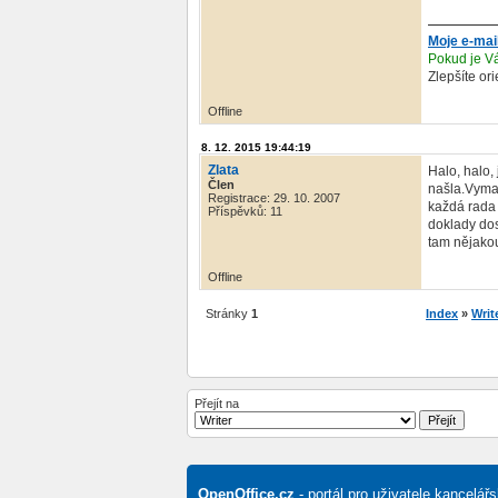
Moje e-mai
Pokud je Vá
Zlepšíte or
Offline
8. 12. 2015 19:44:19
Zlata
Halo, halo,
Člen
našla.Vymaz
Registrace: 29. 10. 2007
každá rada 
Příspěvků: 11
doklady dos
tam nějakou
Offline
Stránky
1
Index
»
Writ
Přejít na
OpenOffice.cz
- portál pro uživatele kancelá