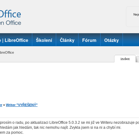
Nej
 | LibreOffice
Školení
Články
Fórum
Otázky
breOffice
er
»
Writer "VYŘEŠENÝ"
prosím o radu, po aktualizaci LibreOffice 5.0.3.2 se mi již ve Writeru nezobrazuje po
, hledám jak hledám, tak nic nemohu najít. Zvykla jsem si na ni a chybí mi.
dem za pomoc.