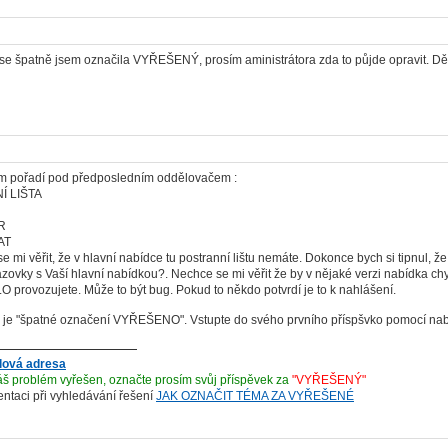
e špatně jsem označila VYŘEŠENÝ, prosím aministrátora zda to půjde opravit. Dě
ám pořadí pod předposledním oddělovačem :
 LIŠTA
R
AT
i věřit, že v hlavní nabídce tu postranní lištu nemáte. Dokonce bych si tipnul, že 
zovky s Vaší hlavní nabídkou?. Nechce se mi věřit že by v nějaké verzi nabídka ch
 provozujete. Může to být bug. Pokud to někdo potvrdí je to k nahlášení.
e "špatné označení VYŘEŠENO". Vstupte do svého prvního příspšvko pomocí nabíd
lová adresa
š problém vyřešen, označte prosím svůj příspěvek za
"VYŘEŠENÝ"
ientaci při vyhledávání řešení
JAK OZNAČIT TÉMA ZA VYŘEŠENÉ