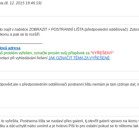
ata (8. 12. 2015 19:46:19)
to najít v nabídce ZOBRAZIT > POSTRANNÍ LIŠTA (předposlední oddělovač). Zobrazí
ikonu a pak se to rozšíří.
lová adresa
š problém vyřešen, označte prosím svůj příspěvek za
"VYŘEŠENÝ"
ientaci při vyhledávání řešení
JAK OZNAČIT TÉMA ZA VYŘEŠENÉ
dpověď,ale v předposledním oddělovači postranní lištu nemám je tam (zdroje dat, na
to vyřešila. Postranna lišta se nastaví přes galerii, tj.otevřít galerii vpravo na ik
dku a dát uchytit nabo uvolnit a je hotovo.Píši to pro ostatní pokud se to někomu tak