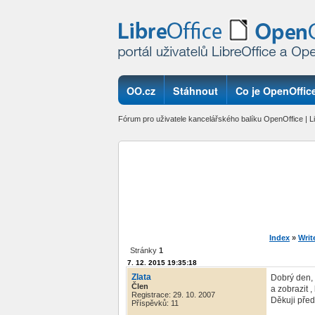
OO.cz
Stáhnout
Co je OpenOffice
Fórum pro uživatele kancelářského balíku OpenOffice | Li
Index
»
Writ
Stránky
1
7. 12. 2015 19:35:18
Zlata
Dobrý den, 
Člen
a zobrazit 
Registrace: 29. 10. 2007
Děkuji pře
Příspěvků: 11