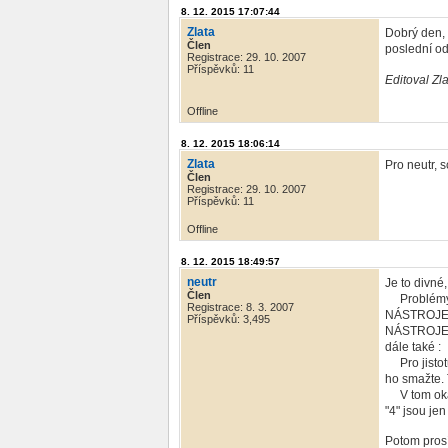
8. 12. 2015 17:07:44
Zlata
Dobrý den, 
Člen
poslední od
Registrace: 29. 10. 2007
Příspěvků: 11
Editoval Zl
Offline
8. 12. 2015 18:06:14
Zlata
Pro neutr, 
Člen
Registrace: 29. 10. 2007
Příspěvků: 11
Offline
8. 12. 2015 18:49:57
neutr
Je to divné
Člen
Problémy by
Registrace: 8. 3. 2007
NÁSTROJE 
Příspěvků: 3,495
NÁSTROJE >
dále také :
Pro jistotu
ho smažte. 
V tom okamž
"4" jsou jen
Potom prosí