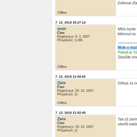
Editoval Zl
Offline
7. 12. 2015 20:27:14
neutr
Měla byste 
Člen
kliknout na 
Registrace: 8. 3. 2007
Příspěvků: 3,495
Moje e-mai
Pokud je Vá
Zlepšíte or
Offline
7. 12. 2015 21:09:20
Zlata
Děkuji za o
Člen
Registrace: 29. 10. 2007
Příspěvků: 11
Offline
7. 12. 2015 21:52:45
Zlata
Tak už jsem 
Člen
otevřít nabí
Registrace: 29. 10. 2007
Příspěvků: 11