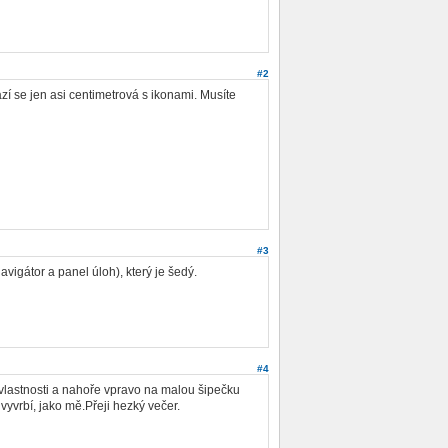
#2
 se jen asi centimetrová s ikonami. Musíte
#3
vigátor a panel úloh), který je šedý.
#4
onu vlastnosti a nahoře vpravo na malou šipečku
 vyvrbí, jako mě.Přeji hezký večer.