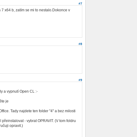
#7
7 x64 b, zatím se mi to nestalo.Dokonce v
#8
#9
ly a vypnutí Open CL :-
te je
fice. Tady najdete ten folder "4" a bez milosti
přeinstalovat - vybrat OPRAVIT. (V tom foldru
učuji opravit.)