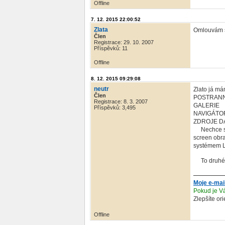
Offline
7. 12. 2015 22:00:52
Zlata
Omlouvám s
Člen
Registrace: 29. 10. 2007
Příspěvků: 11
Offline
8. 12. 2015 09:29:08
neutr
Zlato já m
Člen
POSTRANNÍ
Registrace: 8. 3. 2007
GALERIE
Příspěvků: 3,495
NAVIGÁTO
ZDROJE D
Nechce se m
screen obra
systémem LO
To druhé j
Moje e-mai
Pokud je Vá
Zlepšíte or
Offline