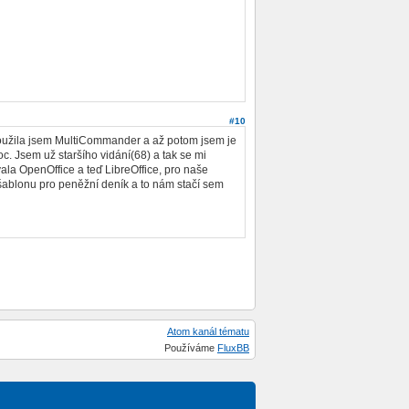
#10
4 použila jsem MultiCommander a až potom jsem je
c. Jsem už staršího vidání(68) a tak se mi
ala OpenOffice a teď LibreOffice, pro naše
šablonu pro peněžní deník a to nám stačí sem
Atom kanál tématu
Používáme
FluxBB