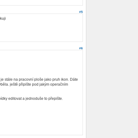
#5
kuji
#6
je stále na pracovní ploše jako pruh ikon. Dáte
yběla. ještě připište pod jakým operačním
ky editovat a jednoduše to přepište.