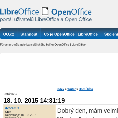
OO.cz
Stáhnout
Co je OpenOffice | LibreOffice
Školení
Fórum pro uživatele kancelářského balíku OpenOffice | LibreOffice
Index
»
Writer
»
Horní lišta
Stránky
1
18. 10. 2015 14:31:19
dvorami3
Dobrý den, mám velmi h
Člen
Registrace: 18. 10. 2015