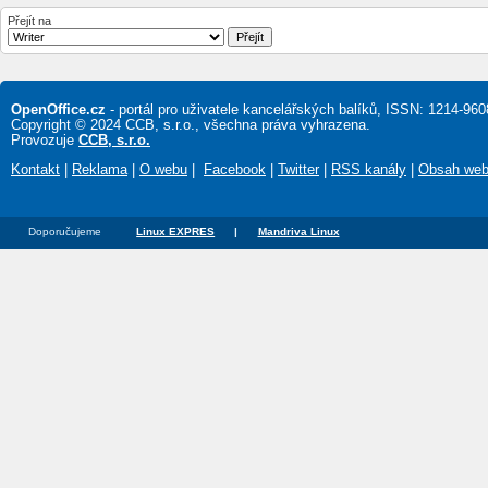
Přejít na
OpenOffice.cz
- portál pro uživatele kancelářských balíků, ISSN: 1214-960
Copyright © 2024 CCB, s.r.o., všechna práva vyhrazena.
Provozuje
CCB, s.r.o.
Kontakt
|
Reklama
|
O webu
|
Facebook
|
Twitter
|
RSS kanály
|
Obsah we
Doporučujeme
Linux EXPRES
|
Mandriva Linux