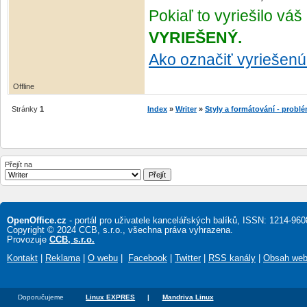
Pokiaľ to vyriešilo vá
VYRIEŠENÝ.
Ako označiť vyriešen
Offline
Stránky
1
Index
»
Writer
»
Styly a formátování - probl
Přejít na
OpenOffice.cz
- portál pro uživatele kancelářských balíků, ISSN: 1214-960
Copyright © 2024 CCB, s.r.o., všechna práva vyhrazena.
Provozuje
CCB, s.r.o.
Kontakt
|
Reklama
|
O webu
|
Facebook
|
Twitter
|
RSS kanály
|
Obsah we
Doporučujeme
Linux EXPRES
|
Mandriva Linux