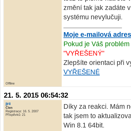
změní tak jak zadáte v
systému nevylučuji.
Moje e-mailová adre
Pokud je Váš problém 
"VYŘEŠENÝ"
Zlepšíte orientaci při
VYŘEŠENÉ
Offline
21. 5. 2015 06:54:32
jirii
Díky za reakci. Mám ne
Člen
Registrace: 16. 5. 2007
tak jsem to aktualizov
Příspěvků: 21
Win 8.1 64bit.