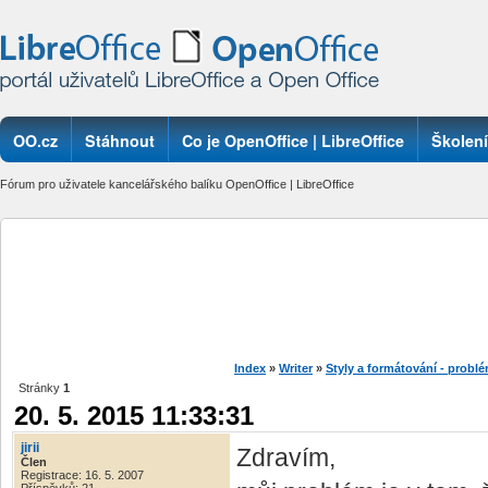
OO.cz
Stáhnout
Co je OpenOffice | LibreOffice
Školení
Fórum pro uživatele kancelářského balíku OpenOffice | LibreOffice
Index
»
Writer
»
Styly a formátování - probl
Stránky
1
20. 5. 2015 11:33:31
jirii
Zdravím,
Člen
Registrace: 16. 5. 2007