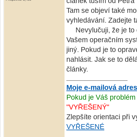
článek tuším od Petra
Tam se objeví také mo
vyhledávání. Zadejte 
Nevylučuji, že je to 
Vašem operačním syst
jiný. Pokud je to opra
nahlásit. Jak se to dě
články.
Moje e-mailová adre
Pokud je Váš problém 
"VYŘEŠENÝ"
Zlepšíte orientaci při
VYŘEŠENÉ