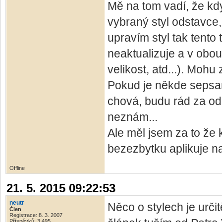
Mě na tom vadí, že kd
vybraný styl odstavce,
upravím styl tak tento 
neaktualizuje a v obo
velikost, atd...). Mohu
Pokud je někde sepsaný
chová, budu rád za od
neznám...
Ale měl jsem za to že
bezezbytku aplikuje na
Offline
21. 5. 2015 09:22:53
neutr
Něco o stylech je urči
Člen
Registrace: 8. 3. 2007
Příspěvků: 3,495