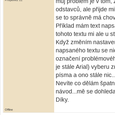
můj problém je v tom,
Příspěvků: 21
odstavců, ale přijde 
se to správně má chov
Příklad mám text napsa
tohoto textu mi ale u s
Když změním nastavení 
napsaného textu se nic
označení problémového
je stále Arial) vyberu
písma a ono stále nic..
Nevíte co dělám špat
návod...mě se dohleda
Díky.
Offline