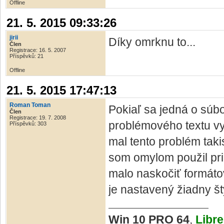
Offline
21. 5. 2015 09:33:26
jirii
Díky omrknu to...
Člen
Registrace: 16. 5. 2007
Příspěvků: 21
Offline
21. 5. 2015 17:47:13
Roman Toman
Pokiaľ sa jedná o súbor
Člen
Registrace: 19. 7. 2008
problémového textu v
Příspěvků: 303
mal tento problém taki
som omylom použil pr
malo naskočiť formáto
je nastavený žiadny št
Win 10 PRO 64
,
Libre