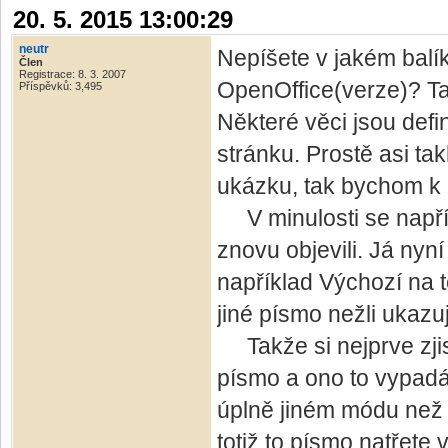
20. 5. 2015 13:00:29
neutr
Nepíšete v jakém balík
Člen
Registrace: 8. 3. 2007
OpenOffice(verze)? T
Příspěvků: 3,495
Některé věci jsou def
stránku. Prostě asi t
ukázku, tak bychom k n
V minulosti se napřík
znovu objevili. Já nyní
například Výchozí na t
jiné písmo nežli ukazu
Takže si nejprve zjistě
písmo a ono to vypadá,
úplně jiném módu než 
totiž to písmo natřete