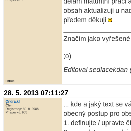
dělám maturitní práci
Příspěvků: 1
obsah aktualizuji u na
předem děkuji
_________________
Značím jako vyřešené
;o)
Editoval sedlacekdan 
Offline
28. 5. 2013 07:11:27
Ondra.kl
... kde a jaký text se 
Člen
Registrace: 30. 9. 2008
obecný postup pro ob
Příspěvků: 933
1. definujte / upravte 