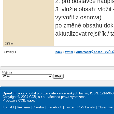
2. pro odstavce nadpis
3. vložte obsah: vložit 
vytvořit z osnova)
po změně obsahu dokum
aktualizovat rejstřík / 
Offline
Stránky
1
Index
»
Writer
»
Automatický obsah - VYŘE
Přejít na
OpenOffice.cz
- portál pro uživatele kancelářských balíků, ISSN: 1214-960
Copyright © 2024 CCB, s.r.o., všechna práva vyhrazena.
Provozuje
CCB, s.r.o.
Kontakt
|
Reklama
|
O webu
|
Facebook
|
Twitter
|
RSS kanály
|
Obsah we