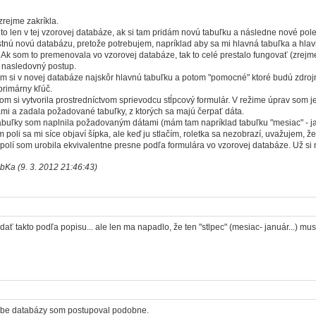
zrejme zakríkla.
to len v tej vzorovej databáze, ak si tam pridám novú tabuľku a následne nové pole 
astnú novú databázu, pretože potrebujem, napríklad aby sa mi hlavná tabuľka a hla
. Ak som to premenovala vo vzorovej databáze, tak to celé prestalo fungovať (zrejm
 nasledovný postup.
om si v novej databáze najskôr hlavnú tabuľku a potom "pomocné" ktoré budú zdroj
primárny kľúč.
m si vytvorila prostredníctvom sprievodcu stĺpcový formulár. V režime úprav som jed
i a zadala požadované tabuľky, z ktorých sa majú čerpať dáta.
uľky som naplnila požadovaným dátami (mám tam napríklad tabuľku "mesiac" - január
m poli sa mi síce objaví šípka, ale keď ju stlačím, roletka sa nezobrazí, uvažujem, 
polí som urobila ekvivalentne presne podľa formulára vo vzorovej databáze. Už si 
bKa (9. 3. 2012 21:46:43)
ať takto podľa popisu... ale len ma napadlo, že ten "stlpec" (mesiac- január...) m
orbe databázy som postupoval podobne.