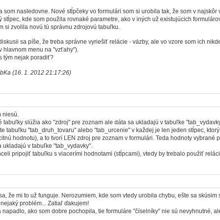
 som nasledovne. Nové stĺpčeky vo formulári som si urobila tak, že som v najskôr v
ý stĺpec, kde som použila rovnaké parametre, ako v iných už existujúcich formuláro
m si zvolila novú tú správnu zdrojovú tabuľku.
diskusii sa píše, že treba správne vyriešiť relácie - väzby, ale vo vzore som ich ni
v hlavnom menu na "vzťahy").
s tým nejak poradiť?
bKa (16. 1. 2012 21:17:26)
 niesú.
é tabuľky slúžia ako "zdroj" pre zoznam ale dáta sa ukladajú v tabuľke "tab_vydavky
ete tabuľku "tab_druh_tovaru" alebo "tab_urcenie" v každej je len jeden stĺpec, kt
icitnú hodnotu), a to tvorí LEN zdroj pre zoznam v formulári. Teda hodnoty vybran
ukladajú v tabuľke "tab_vydavky".
celi pripojiť tabuľku s viacerími hodnotami (stĺpcami), vtedy by trebalo použiť relác
sa, že mi to už funguje. Nerozumiem, kde som vtedy urobila chybu, ešte sa skúsim 
a nejaký problém... Zatiaľ ďakujem!
a napadlo, ako som dobre pochopila, tie formuláre "číselníky" nie sú nevyhnutné, a