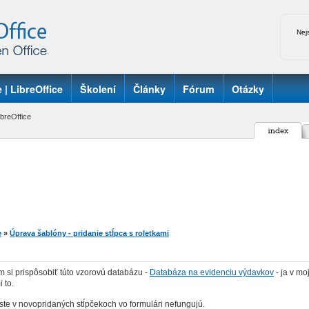
Nej
 | LibreOffice
Školení
Články
Fórum
Otázky
breOffice
e
»
Úprava šablóny - pridanie stĺpca s roletkami
 si prispôsobiť túto vzorovú databázu -
Databáza na evidenciu výdavkov
- ja v mo
 to.
ste v novopridaných stĺpčekoch vo formulári nefungujú.