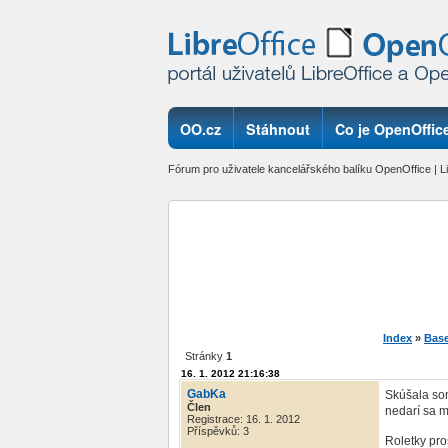
OO.cz
Stáhnout
Co je OpenOffice
Fórum pro uživatele kancelářského balíku OpenOffice | Li
Index
»
Bas
Stránky
1
16. 1. 2012 21:16:38
GabKa
Skúšala som
Člen
nedarí sa mi
Registrace: 16. 1. 2012
Příspěvků: 3
Roletky pro