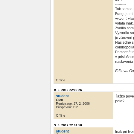
---------
Tak som to 
Funguje mi 
vytvoriť vl
volala inak
Zvolila som
Vytvorila s
je zároveň 
Následne so
combopoliam
Pomocné tab
v príslušno
nastavenia 
Editoval Ga
Offline
9. 3. 2012 22:00:25
student
Ťažko poved
Člen
pole?
Registrace: 27. 2. 2006
Příspěvků: 112
Offline
9. 3. 2012 22:01:58
student
Inak pri tv