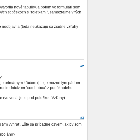
ytvorila nové tabuľky, a potom vo formulári som
vých stĺpčekoch s "roletkami", samozrejme v tých
kde neobjavila (teda neukazujú sa žiadne vzťahy
#2
".
orý je primárnym kľúčom (nie je možné tým pádom
é prostredníctvom "combobox" z ponúknutého
ie (vo verzii je to pod položkou Vzťahy).
#3
s tým vyhrať. Ešte sa prípadne ozvem, ak by som
lebo áno?