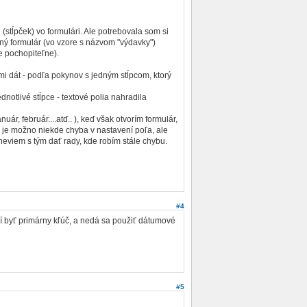
(stĺpček) vo formulári. Ale potrebovala som si
vný formulár (vo vzore s názvom "výdavky")
e pochopiteľne).
mi dát - podľa pokynov s jedným stĺpcom, ktorý
notlivé stĺpce - textové polia nahradila
, február....atď.. ), keď však otvorím formulár,
že je možno niekde chyba v nastavení poľa, ale
neviem s tým dať rady, kde robím stále chybu.
#4
usí byť primárny kľúč, a nedá sa použiť dátumové
#5