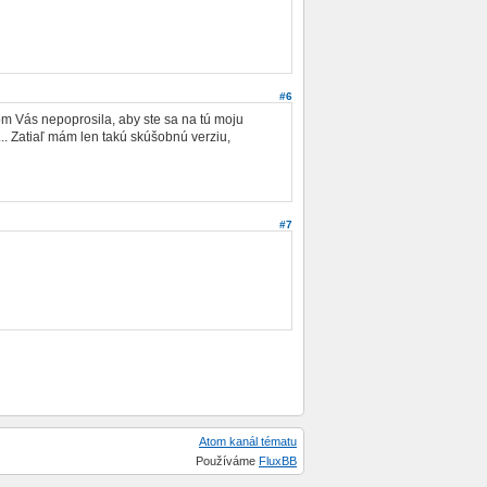
#6
om Vás nepoprosila, aby ste sa na tú moju
. Zatiaľ mám len takú skúšobnú verziu,
#7
Atom kanál tématu
Používáme
FluxBB