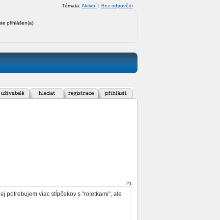
Témata:
Aktivní
|
Bez odpovědi
ste přihlášen(a)
#1
jej potrebujem viac stĺpčekov s "roletkami", ale