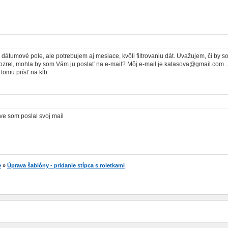
dátumové pole, ale potrebujem aj mesiace, kvôli filtrovaniu dát. Uvažujem, či by s
zrel, mohla by som Vám ju poslať na e-mail? Môj e-mail je kalasova@gmail.com ...
tomu prísť na kĺb.
ve som poslal svoj mail
e
»
Úprava šablóny - pridanie stĺpca s roletkami