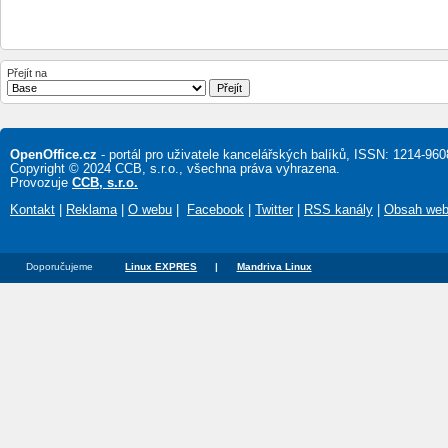
Přejít na
OpenOffice.cz
- portál pro uživatele kancelářských balíků, ISSN: 1214-960
Copyright © 2024 CCB, s.r.o., všechna práva vyhrazena.
Provozuje
CCB, s.r.o.
Kontakt
|
Reklama
|
O webu
|
Facebook
|
Twitter
|
RSS kanály
|
Obsah we
Doporučujeme
Linux EXPRES
|
Mandriva Linux