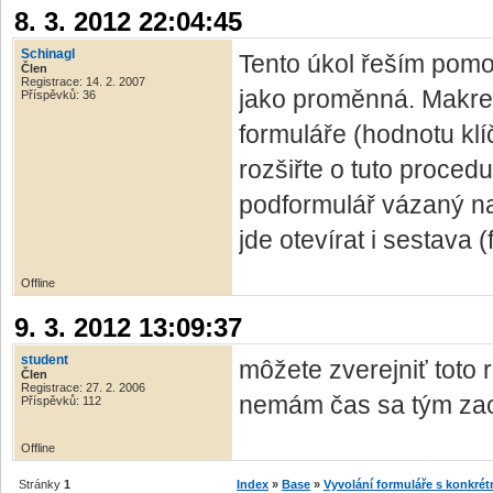
8. 3. 2012 22:04:45
Schinagl
Tento úkol řeším pomo
Člen
Registrace: 14. 2. 2007
jako proměnná. Makre
Příspěvků: 36
formuláře (hodnotu kl
rozšiřte o tuto proced
podformulář vázaný na
jde otevírat i sestava
Offline
9. 3. 2012 13:09:37
student
môžete zverejniť toto 
Člen
Registrace: 27. 2. 2006
nemám čas sa tým zao
Příspěvků: 112
Offline
Stránky
1
Index
»
Base
»
Vyvolání formuláře s konkré