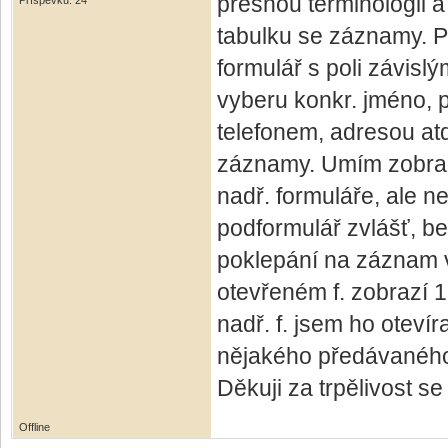
přesnou terminologii a
Příspěvků: 24
tabulku se záznamy. P
formulář s poli závis
vyberu konkr. jméno, 
telefonem, adresou atd. 
záznamy. Umím zobraz
nadř. formuláře, ale ne
podformulář zvlášť, b
poklepání na záznam v
otevřeném f. zobrazí 
nadř. f. jsem ho otevír
nějakého předávaného 
Děkuji za trpělivost se
Offline