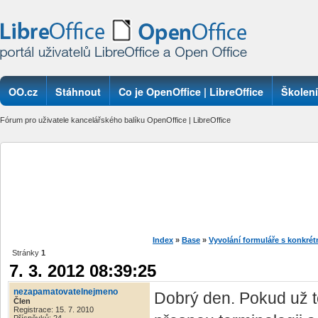
OO.cz
Stáhnout
Co je OpenOffice | LibreOffice
Školení
Fórum pro uživatele kancelářského balíku OpenOffice | LibreOffice
Index
»
Base
»
Vyvolání formuláře s konkré
Stránky
1
7. 3. 2012 08:39:25
nezapamatovatelnejmeno
Dobrý den. Pokud už 
Člen
Registrace: 15. 7. 2010