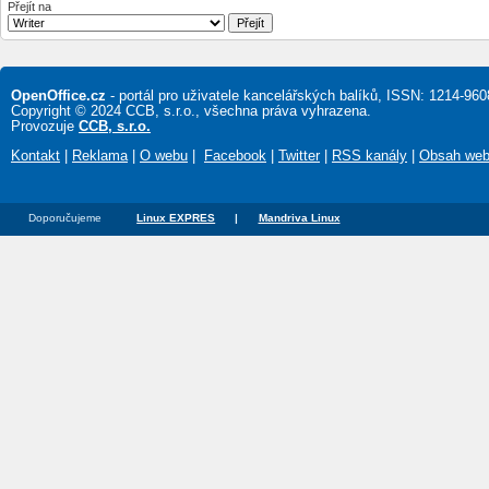
Přejít na
OpenOffice.cz
- portál pro uživatele kancelářských balíků, ISSN: 1214-960
Copyright © 2024 CCB, s.r.o., všechna práva vyhrazena.
Provozuje
CCB, s.r.o.
Kontakt
|
Reklama
|
O webu
|
Facebook
|
Twitter
|
RSS kanály
|
Obsah we
Doporučujeme
Linux EXPRES
|
Mandriva Linux