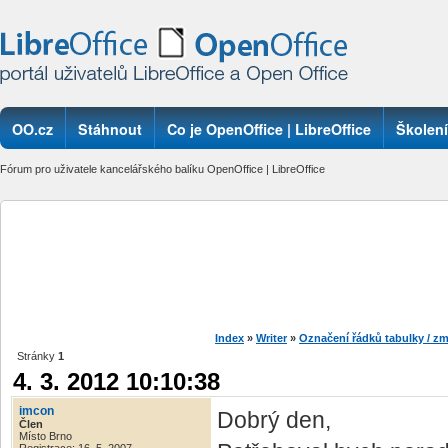
OO.cz
Stáhnout
Co je OpenOffice | LibreOffice
Školení
Fórum pro uživatele kancelářského balíku OpenOffice | LibreOffice
Index
»
Writer
»
Označení řádků tabulky / 
Stránky
1
4. 3. 2012 10:10:38
imcon
Dobrý den,
Člen
Místo Brno