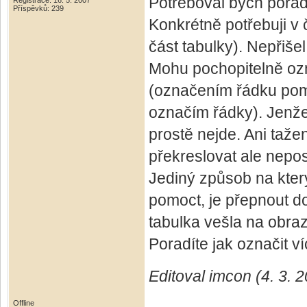
Potřeboval bych poradi
Registrace: 16. 5. 2007
Příspěvků: 239
Konkrétně potřebuji v 
část tabulky). Nepřišel
Mohu pochopitelně ozn
(označením řádku pomo
označím řádky). Jenže 
prostě nejde. Ani taž
překreslovat ale nepos
Jediný způsob na který
pomoct, je přepnout d
tabulka vešla na obra
Poradíte jak označit v
Editoval imcon (4. 3. 
Offline