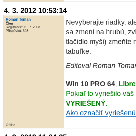
4. 3. 2012 10:53:14
Roman Toman
Nevyberajte riadky, al
Člen
Registrace: 19. 7. 2008
sa zmení na hrubú, zvi
Příspěvků: 303
tlačidlo myši) zmeňte
tabuľke.
Editoval Roman Toman 
Win 10 PRO 64
,
Libre
Pokiaľ to vyriešilo vá
VYRIEŠENÝ.
Ako označiť vyriešen
Offline