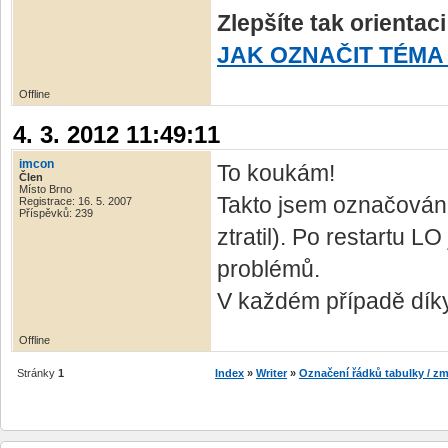
Zlepšíte tak orientac
JAK OZNAČIT TÉMA
Offline
4. 3. 2012 11:49:11
imcon
To koukám!
Člen
Místo Brno
Takto jsem označování
Registrace: 16. 5. 2007
Příspěvků: 239
ztratil). Po restartu L
problémů.
V každém případě dík
Offline
Stránky
1
Index
»
Writer
»
Označení řádků tabulky / 