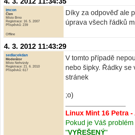
4. 3. 2012 11:34:35
imcon
Díky za odpověď ale po
Člen
Místo Brno
úprava všech řádků m
Registrace: 16. 5. 2007
Příspěvků: 239
Offline
4. 3. 2012 11:43:29
sedlacekdan
V tomto případě nepo
Moderátor
Místo Nehvizdy
nebo šipky. Řádky se 
Registrace: 21. 6. 2010
Příspěvků: 617
stránek
;o)
Linux Mint 16 Petra 
Pokud je Váš problém 
"
VYŘEŠENÝ
"