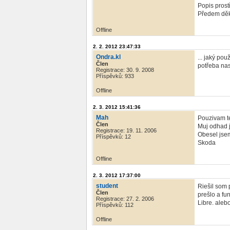
Popis prost
Předem děku
Offline
2. 2. 2012 23:47:33
Ondra.kl
... jaký po
Člen
potřeba nas
Registrace: 30. 9. 2008
Příspěvků: 933
Offline
2. 3. 2012 15:41:36
Mah
Pouzivam t
Člen
Muj odhad j
Registrace: 19. 11. 2006
Obesel jsem
Příspěvků: 12
Skoda
Offline
2. 3. 2012 17:37:00
student
Riešil som 
Člen
prešlo a fu
Registrace: 27. 2. 2006
Libre. alebo
Příspěvků: 112
Offline