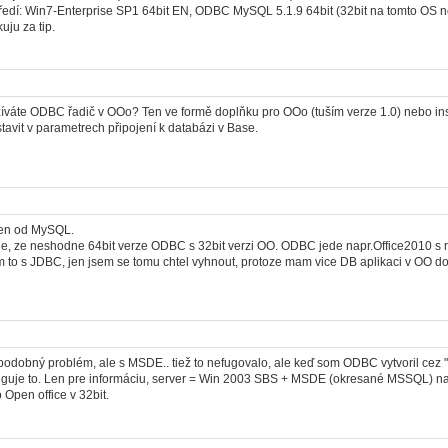
ředí: Win7-Enterprise SP1 64bit EN, ODBC MySQL 5.1.9 64bit (32bit na tomto OS ne
ju za tip.
užíváte ODBC řadič v OOo? Ten ve formě doplňku pro OOo (tuším verze 1.0) nebo ins
tavit v parametrech připojení k databázi v Base.
en od MySQL.
e, ze neshodne 64bit verze ODBC s 32bit verzi OO. ODBC jede napr.Office2010 s n
 to s JDBC, jen jsem se tomu chtel vyhnout, protoze mam vice DB aplikaci v OO 
podobný problém, ale s MSDE.. tiež to nefugovalo, ale keď som ODBC vytvoril cez 
nguje to. Len pre informáciu, server = Win 2003 SBS + MSDE (okresané MSSQL) na kt
 Open office v 32bit.