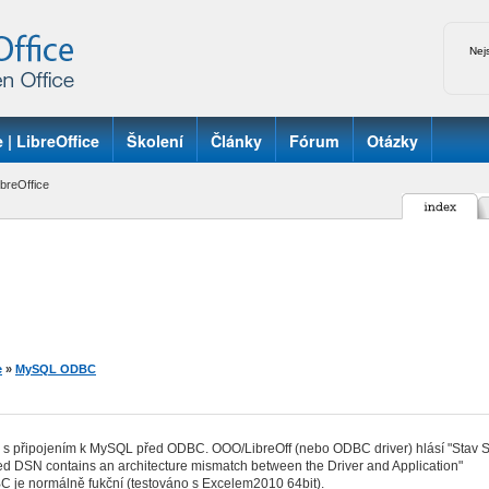
Nej
 | LibreOffice
Školení
Články
Fórum
Otázky
breOffice
e
»
MySQL ODBC
 s připojením k MySQL před ODBC. OOO/LibreOff (nebo ODBC driver) hlásí "Stav 
ed DSN contains an architecture mismatch between the Driver and Application"
 je normálně fukční (testováno s Excelem2010 64bit).