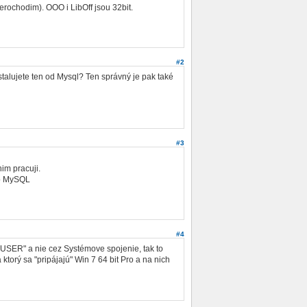
rochodim). OOO i LibOff jsou 32bit.
#2
talujete ten od Mysql? Ten správný je pak také
#3
im pracuji.
do MySQL
#4
"USER" a nie cez Systémove spojenie, tak to
orý sa "pripájajú" Win 7 64 bit Pro a na nich