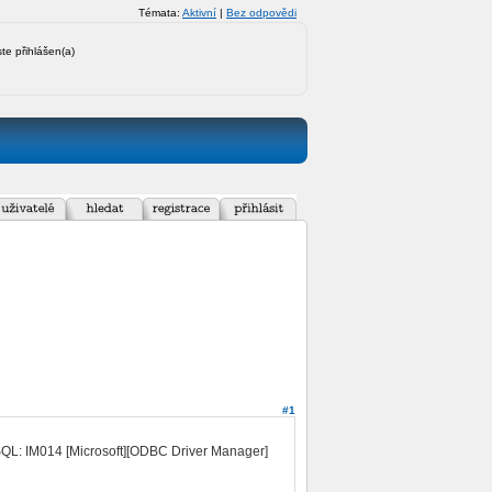
Témata:
Aktivní
|
Bez odpovědi
ste přihlášen(a)
#1
SQL: IM014 [Microsoft][ODBC Driver Manager]