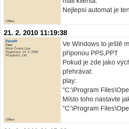
mail klienta.
Nejlepsi automat je ten
Offline
21. 2. 2010 11:19:38
PavelH
Ve Windows to ještě 
Člen
Místo Česká Lípa
příponou PPS,PPT
Registrace: 14. 3. 2008
Příspěvků: 140
Pokud je zde jako výc
přehrávat:
play:
"C:\Program Files\Ope
Místo toho nastavte ja
"C:\Program Files\Ope
Offline