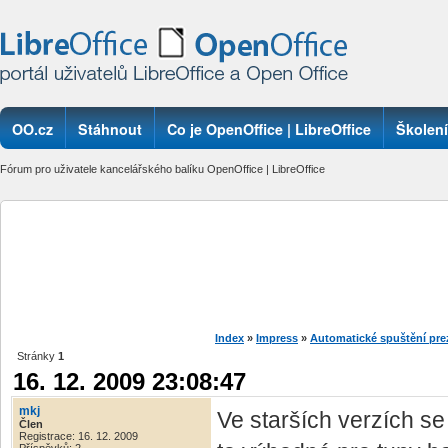
OO.cz
Stáhnout
Co je OpenOffice | LibreOffice
Školení
Fórum pro uživatele kancelářského balíku OpenOffice | LibreOffice
Index
»
Impress
»
Automatické spuštění pre
Stránky
1
16. 12. 2009 23:08:47
mkj
Ve starších verzích se
Člen
Registrace: 16. 12. 2009