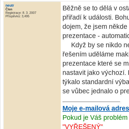
neutr
Běžně se to dělá v ost
Člen
Registrace: 8. 3. 2007
přiřadí k události. Bo
Příspěvků: 3,495
dojem, že jsem někde 
prezentace - automatic
Když by se nikdo neo
řešením uděláme makro
prezentace které se mu
nastavit jako výchozí. 
týkalo standardní výba
se vůbec jednalo o pr
Moje e-mailová adre
Pokud je Váš problém 
"VYŘEŠENÝ"