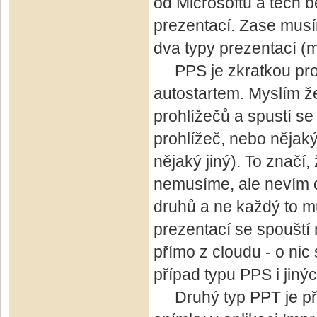
od Microsoftu a těch b
prezentací. Zase musím
dva typy prezentací (
PPS je zkratkou pro 
autostartem. Myslím ž
prohlížečů a spustí s
prohlížeč, nebo nějak
nějaký jiný). To značí,
nemusíme, ale nevím o
druhů a ne každý to m
prezentací se spouští 
přímo z cloudu - o nic 
případ typu PPS i jiný
Druhý typ PPT je přib