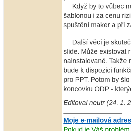
Když by to vůbec nec
šablonou i za cenu riz
spuštění maker a při z
Další věcí je skutečn
slide. Může existovat 
nainstalované. Takže n
bude k dispozici funkč
pro PPT. Potom by šlo
koncovku ODP - kterýc
Editoval neutr (24. 1.
Moje e-mailová adre
Pokud je Váš problém 