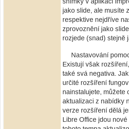
snímky v aplikaci Impr
jako slide, ale musíte
respektive nejdříve na
zprovoznění jako slid
rozjede (snad) stejně 
Nastavování pomocí 
Existují však rozšíření
také svá negativa. Ja
určité rozšíření fungo
nainstalujete, můžete 
aktualizaci z nabídky 
verze rozšíření dělá j
Libre Office jdou nové 
tohoto tempa aktualizo