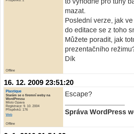
to výhodné pro tuny ba
Příspěvků: 2
mazat.
Poslední verze, jak v
do editace se z toho 
Můžete poradit, jak to
prezentačního režimu
Dík
Offline
16. 12. 2009 23:51:20
Plastique
Escape?
Starám se o firemní weby na
WordPressu
Místo Opava
Registrace: 9. 10. 2004
Příspěvků: 176
Správa WordPress 
Web
Offline