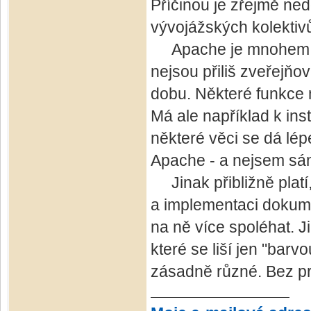
Příčinou je zřejmě ne
vývojážských kolektiv
Apache je mnohem kon
nejsou přiliš zveřejňo
dobu. Některé funkce m
Má ale například k inst
některé věci se dá lép
Apache - a nejsem sám
Jinak přibližně platí, 
a implementaci dokume
na ně více spoléhat. J
které se liší jen "bar
zásadně různé. Bez pr