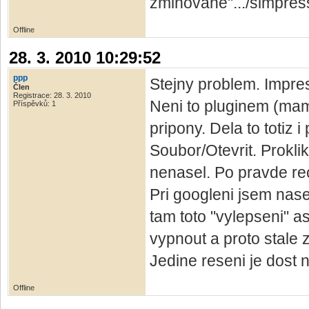
zmiňované".../simpres
Offline
28. 3. 2010 10:29:52
ppp
Stejny problem. Impre
Člen
Registrace: 28. 3. 2010
Neni to pluginem (mam 
Příspěvků: 1
pripony. Dela to totiz
Soubor/Otevrit. Prokl
nenasel. Po pravde rec
Pri googleni jsem nasel
tam toto "vylepseni" a
vypnout a proto stale z
Jedine reseni je dost
Offline