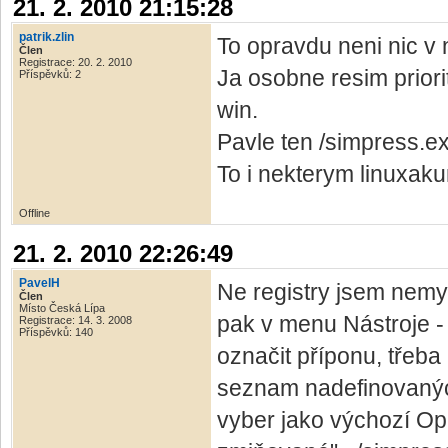
21. 2. 2010 21:15:28
patrik.zlin
To opravdu neni nic v 
Člen
Registrace: 20. 2. 2010
Ja osobne resim priori
Příspěvků: 2
win.
Pavle ten /simpress.ex
To i nekterym linuxaku
Offline
21. 2. 2010 22:26:49
PavelH
Ne registry jsem nemys
Člen
Místo Česká Lípa
pak v menu Nástroje - 
Registrace: 14. 3. 2008
Příspěvků: 140
označit příponu, třeba
seznam nadefinovaných 
vyber jako výchozí Ope