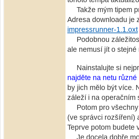
Takže mým tipem pro V
Adresa downloadu je z
impressrunner-1.1.oxt
Podobnou záležitostí
ale nemusí jít o stejné 
Nainstalujte si nejprv
najděte na netu různé
by jich mělo být více. 
záleží i na operačním 
Potom pro všechny pří
(ve správci rozšíření) 
Teprve potom budete v
Je docela dobře možn