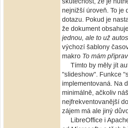
skutečnost, že je nut
nejnižší úroveň. To je
dotazu. Pokud je nasta
že dokument obsahuje 
jednou, ale to už autos
výchozí šablony časov
makro
To mám připrav
Tímto by měly jít au
"slideshow". Funkce "
implementovaná. Na dr
minimálně, ačkoliv náš 
nejfrekventovanější do
zájem má ale jiný dův
LibreOffice i Apache