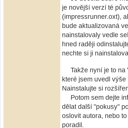
je novější verzí té pů
(impressrunner.oxt), a
bude aktualizovaná ver
nainstalovaly vedle s
hned raději odinstalu
nechte si ji nainstalov
Takže nyní je to na V
které jsem uvedl výše 
Nainstalujte si rozšíře
Potom sem dejte info
dělat další "pokusy" p
oslovit autora, nebo t
poradil.