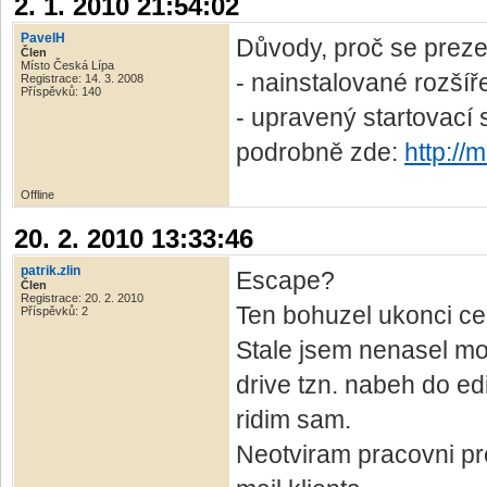
2. 1. 2010 21:54:02
PavelH
Důvody, proč se preze
Člen
Místo Česká Lípa
- nainstalované rozší
Registrace: 14. 3. 2008
Příspěvků: 140
- upravený startovací 
podrobně zde:
http://
Offline
20. 2. 2010 13:33:46
patrik.zlin
Escape?
Člen
Registrace: 20. 2. 2010
Ten bohuzel ukonci cel
Příspěvků: 2
Stale jsem nenasel moz
drive tzn. nabeh do ed
ridim sam.
Neotviram pracovni pre