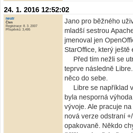
24. 1. 2016 12:52:02
neutr
Jano pro běžného uživa
Člen
Registrace: 8. 3. 2007
mladší sestrou Apach
Příspěvků: 3,495
jmenoval jen OpenOffi
StarOffice, který ještě 
Před tím nežli se utrh
teprve následně Libre
něco do sebe.
Libre se například ve
byla nesporná výhoda,
vývoje. Ale pracuje n
nová verze odstraní +/
opakovaně. Někdo chyb