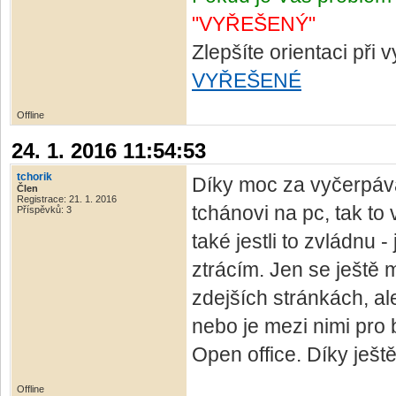
"VYŘEŠENÝ"
Zlepšíte orientaci při
VYŘEŠENÉ
Offline
24. 1. 2016 11:54:53
tchorik
Díky moc za vyčerpáva
Člen
Registrace: 21. 1. 2016
tchánovi na pc, tak to
Příspěvků: 3
také jestli to zvládnu 
ztrácím. Jen se ještě
zdejších stránkách, ale
nebo je mezi nimi pro
Open office. Díky ješt
Offline