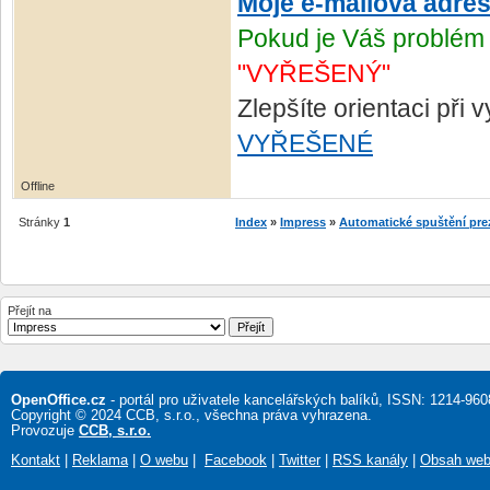
Moje e-mailová adre
Pokud je Váš problém 
"VYŘEŠENÝ"
Zlepšíte orientaci při
VYŘEŠENÉ
Offline
Stránky
1
Index
»
Impress
»
Automatické spuštění pre
Přejít na
OpenOffice.cz
- portál pro uživatele kancelářských balíků, ISSN: 1214-960
Copyright © 2024 CCB, s.r.o., všechna práva vyhrazena.
Provozuje
CCB, s.r.o.
Kontakt
|
Reklama
|
O webu
|
Facebook
|
Twitter
|
RSS kanály
|
Obsah we