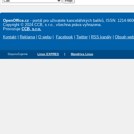
OpenOffice.cz
- portál pro uživatele kancelářských balíků, ISSN: 1214-960
Copyright © 2024 CCB, s.r.o., všechna práva vyhrazena.
Provozuje
CCB, s.r.o.
Kontakt
|
Reklama
|
O webu
|
Facebook
|
Twitter
|
RSS kanály
|
Obsah we
Doporučujeme
Linux EXPRES
|
Mandriva Linux