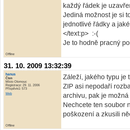
každý řádek je uzavřen
Jediná možnost je si t
jednotlivé řádky a ja
</text:p> :-(
Je to hodně pracný pos
Offline
31. 10. 2009 13:32:39
hanus
Záleží, jakého typu je
Člen
Místo Olomouc
ZIP asi nepodaří rozba
Registrace: 29. 11. 2006
Příspěvků: 573
Web
archivu, pak je možná 
Nechcete ten soubor n
poškození a zkusili n
Offline