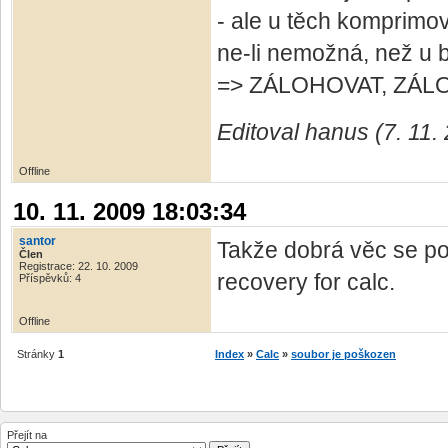
- ale u těch komprimo
ne-li nemožná, než u 
=> ZÁLOHOVAT, ZÁLO
Editoval hanus (7. 11.
Offline
10. 11. 2009 18:03:34
santor
Takže dobrá věc se po
Člen
Registrace: 22. 10. 2009
recovery for calc.
Příspěvků: 4
Offline
Stránky
1
Index
»
Calc
»
soubor je poškozen
Přejít na