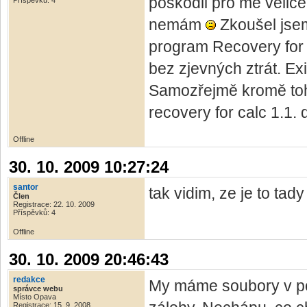
poškodil pro mě velic
Příspěvků: 4
nemám
Zkoušel jse
program Recovery for 
bez zjevných ztrát. Ex
Samozřejmě kromě toh
recovery for calc 1.1. 
Offline
30. 10. 2009 10:27:24
santor
tak vidim, ze je to ta
Člen
Registrace: 22. 10. 2009
Příspěvků: 4
Offline
30. 10. 2009 20:46:43
redakce
My máme soubory v po
správce webu
Místo Opava
Registrace: 15. 9. 2008