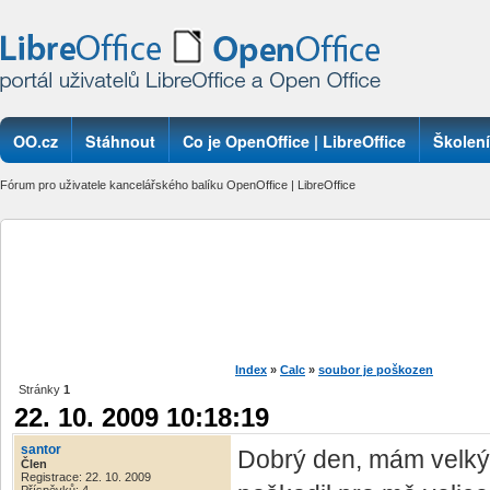
OO.cz
Stáhnout
Co je OpenOffice | LibreOffice
Školení
Fórum pro uživatele kancelářského balíku OpenOffice | LibreOffice
Index
»
Calc
»
soubor je poškozen
Stránky
1
22. 10. 2009 10:18:19
santor
Dobrý den, mám velk
Člen
Registrace: 22. 10. 2009