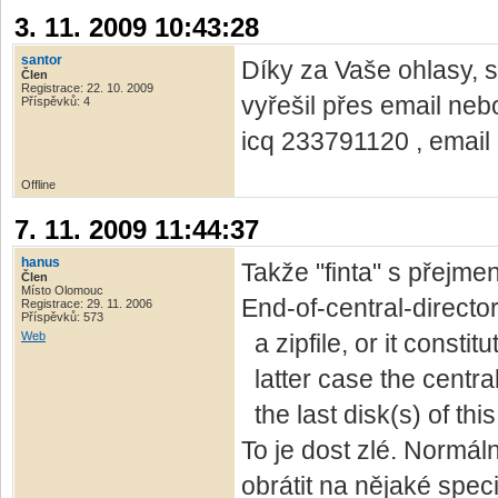
3. 11. 2009 10:43:28
santor
Díky za Vaše ohlasy, 
Člen
Registrace: 22. 10. 2009
vyřešil přes email ne
Příspěvků: 4
icq 233791120 , emai
Offline
7. 11. 2009 11:44:37
hanus
Takže "finta" s přejm
Člen
Místo Olomouc
End-of-central-directory
Registrace: 29. 11. 2006
Příspěvků: 573
Web
a zipfile, or it constit
latter case the centra
the last disk(s) of this
To je dost zlé. Normál
obrátit na nějaké spec