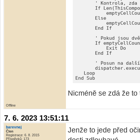
       ' Kontrola, zda 
       If Len(ThisCompo
           emptyCellCou
       Else

           emptyCellCou
       End If

       ' Pokud jsou dvě
       If emptyCellCoun
           Exit Do

       End If

       ' Posun na další
       dispatcher.execu
   Loop

End Sub
Nicméně se zdá že to 
Offline
7. 6. 2023 13:51:11
barevnej
Jenže to jede před oči
Člen
Registrace: 6. 8. 2015
Příspěvků: 173