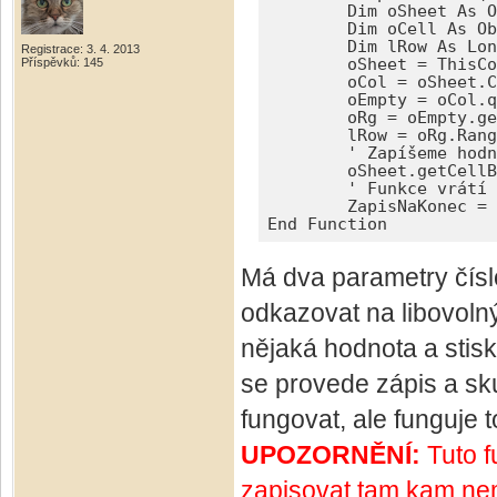
	Dim oSheet As Object, oCol As Object

	Dim oCell As Object, oEmpty As Object, oRg As Object

	Dim lRow As Long 	

Registrace: 3. 4. 2013
Příspěvků: 145
	oSheet = ThisComponent.CurrentController.ActiveSheet

	oCol = oSheet.Columns.getByIndex(lCol)

	oEmpty = oCol.queryEmptyCells()

	oRg = oEmpty.getByIndex(oEmpty.getCount()-1)

	lRow = oRg.RangeAddress.StartRow

	' Zapíšeme hodnotu na konec zvoleného sloupce	

	oSheet.getCellByPosition(lCol, lRow).Value = Val 

	' Funkce vrátí číslo posledního řádku

	ZapisNaKonec = lRow

End Function
Má dva parametry číslo
odkazovat na libovolný
nějaká hodnota a stisk
se provede zápis a sk
fungovat, ale funguje t
UPOZORNĚNÍ:
Tuto f
zapisovat tam kam nemá