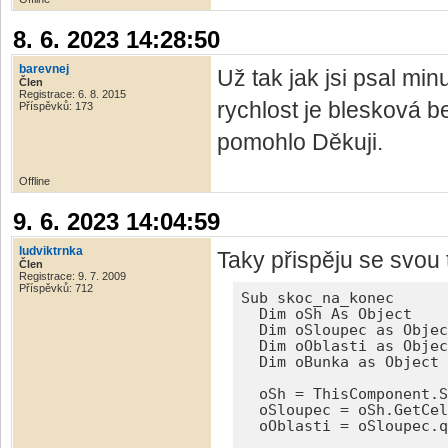
8. 6. 2023 14:28:50
barevnej
Už tak jak jsi psal minu
Člen
Registrace: 6. 8. 2015
rychlost je blesková b
Příspěvků: 173
pomohlo Děkuji.
Offline
9. 6. 2023 14:04:59
ludviktrnka
Taky přispěju se svou 
Člen
Registrace: 9. 7. 2009
Příspěvků: 712
Sub skoc_na_konec

  Dim oSh As Object

  Dim oSloupec as Objec
  Dim oOblasti as Objec
  Dim oBunka as Object

  oSh = ThisComponent.S
  oSloupec = oSh.GetCel
  oOblasti = oSloupec.q