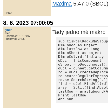
Maxima
5.47.0 (SBCL
Offline
8. 6. 2023 07:00:05
neutr
Tady jedno mé makro
Člen
Registrace: 8. 3. 2007
Příspěvků: 3,495
sub CisPoslRadkuNaSloup
Dim oDoc As Object

dim lastRow as Long

dim oSheet as object

Dim oCol,rd,find,aray

oDoc = ThisComponent

oSheet = oDoc.Sheets().
oCol = oSheet.getColumn
rd = oCol.createReplace
rd.searchRegularExpress
rd.setSearchString(".")

find = oCol.FindAll(rd)

aray = Split(find.Absol
lastRow = aray(ubound(A
Print lastRow

end sub