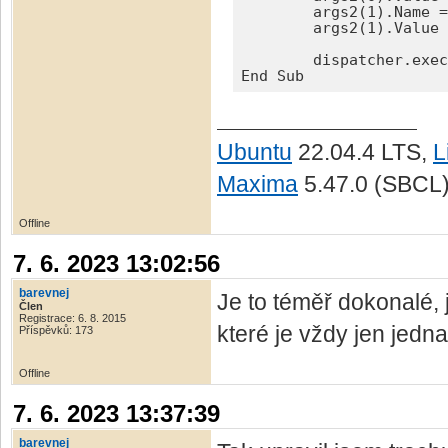
	args2(1).Name = "Sel"

	args2(1).Value = false

	dispatcher.executeDispatch(document, ".uno:GoDown", "", 0, args2())

End Sub
Ubuntu
22.04.4 LTS,
L
Maxima
5.47.0 (SBCL
Offline
7. 6. 2023 13:02:56
barevnej
Je to téměř dokonalé,
Člen
Registrace: 6. 8. 2015
které je vždy jen jedna
Příspěvků: 173
Offline
7. 6. 2023 13:37:39
barevnej