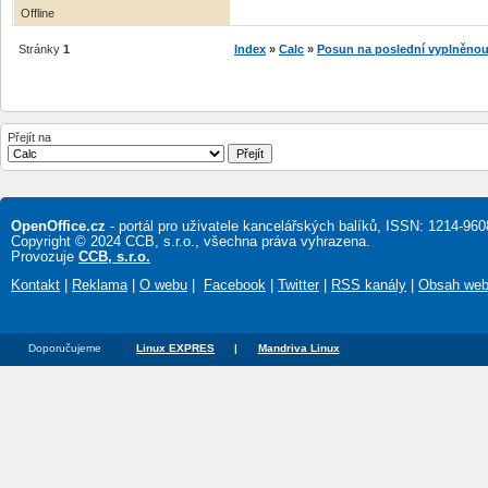
Offline
Stránky
1
Index
»
Calc
»
Posun na poslední vyplněnou
Přejít na
OpenOffice.cz
- portál pro uživatele kancelářských balíků, ISSN: 1214-960
Copyright © 2024 CCB, s.r.o., všechna práva vyhrazena.
Provozuje
CCB, s.r.o.
Kontakt
|
Reklama
|
O webu
|
Facebook
|
Twitter
|
RSS kanály
|
Obsah we
Doporučujeme
Linux EXPRES
|
Mandriva Linux