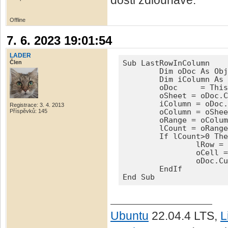
dosti zdlouhavé.
Offline
7. 6. 2023 19:01:54
LADER
Člen
Sub LastRowInColumn

	Dim oDoc As Object, oSheet As Object, oRange As Object, oColumn As Object, oCell As Object 

	Dim iColumn As Long, lCount As Long, lRow As Long 

 	oDoc	 = ThisComponent

 	oSheet = oDoc.CurrentController.ActiveSheet

 	iColumn = oDoc.CurrentSelection.RangeAddress.StartColumn

Registrace: 3. 4. 2013
Příspěvků: 145
 	oColumn = oSheet.Columns.getByIndex(iColumn)

 	oRange = oColumn.queryContentCells(1023)

 	lCount = oRange.getCount()

 	If lCount>0 Then        

 		lRow = oRange.getByIndex(lCount-1).RangeAddress.EndRow+1

 		oCell = oColumn.getCellByPosition(0, lRow)

 		oDoc.CurrentController.select(oCell)

 	EndIf 

End Sub
Ubuntu
22.04.4 LTS,
L