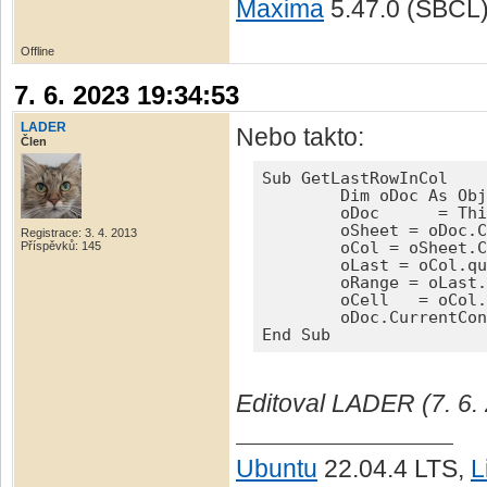
Maxima
5.47.0 (SBCL
Offline
7. 6. 2023 19:34:53
LADER
Nebo takto:
Člen
Sub GetLastRowInCol

	Dim oDoc As Object, oSheet As Object, oRange As Object, oCol As Object, oCell As Object, oLast As Object  

	oDoc	  = ThisComponent

	oSheet = oDoc.CurrentController.ActiveSheet	

Registrace: 3. 4. 2013
Příspěvků: 145
	oCol = oSheet.Columns.getByIndex(oDoc.CurrentSelection.RangeAddress.StartColumn)	

	oLast = oCol.queryEmptyCells()

	oRange = oLast.getByIndex(oLast.getCount()-1)	

	oCell   = oCol.getCellByPosition(0, oRange.RangeAddress.StartRow)

	oDoc.CurrentController.select(oCell)

End Sub
Editoval LADER (7. 6.
Ubuntu
22.04.4 LTS,
L