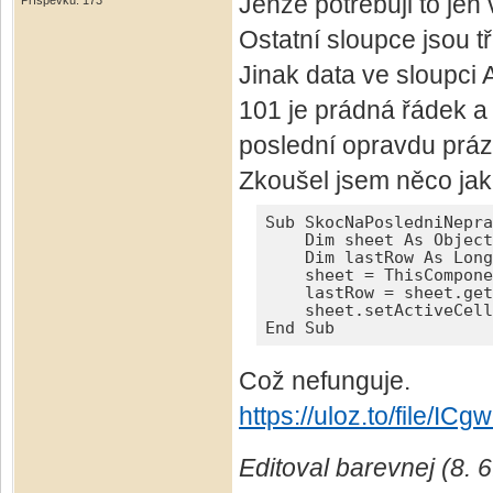
Jenže potřebuji to jen
Příspěvků: 173
Ostatní sloupce jsou tř
Jinak data ve sloupci 
101 je prádná řádek a
poslední opravdu práz
Zkoušel jsem něco jako
Sub SkocNaPosledniNepra
    Dim sheet As Object

    Dim lastRow As Long

    sheet = ThisCompone
    lastRow = sheet.get
    sheet.setActiveCell
End Sub
Což nefunguje.
https://uloz.to/file/
Editoval barevnej (8. 