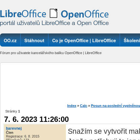
OO.cz
Stáhnout
Co je OpenOffice | LibreOffice
Školení
Fórum pro uživatele kancelářského balíku OpenOffice | LibreOffice
Index
»
Calc
»
Posun na poslední vyplněnou
Stránky
1
7. 6. 2023 11:26:00
barevnej
Snažím se vytvořit ma
Člen
Registrace: 6. 8. 2015