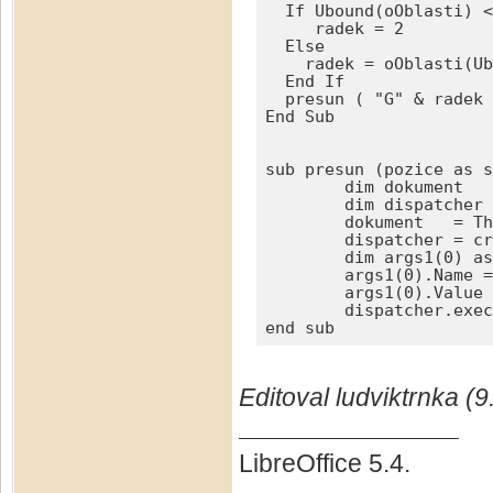
  If Ubound(oOblasti) <
     radek = 2

  Else   

    radek = oOblasti(Ub
  End If 

  presun ( "G" & radek 
End Sub

sub presun (pozice as s
	dim dokument   as object

	dim dispatcher as object

	dokument   = ThisComponent.CurrentController.Frame

	dispatcher = createUnoService("com.sun.star.frame.DispatchHelper")

	dim args1(0) as new com.sun.star.beans.PropertyValue

	args1(0).Name = "ToPoint"

	args1(0).Value = pozice

	dispatcher.executeDispatch(dokument, ".uno:GoToCell", "", 0, args1())

end sub
Editoval ludviktrnka (9
LibreOffice 5.4.