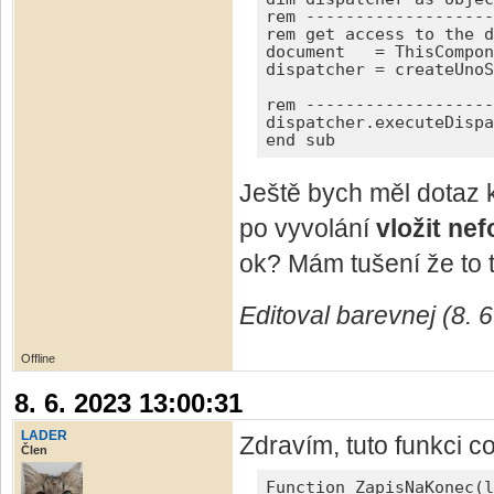
rem -------------------
rem get access to the d
document   = ThisCompon
dispatcher = createUnoS
rem -------------------
dispatcher.executeDispa
end sub
Ještě bych měl dotaz 
po vyvolání
vložit ne
ok? Mám tušení že to t
Editoval barevnej (8. 
Offline
8. 6. 2023 13:00:31
LADER
Zdravím, tuto funkci co
Člen
Function ZapisNaKonec(l