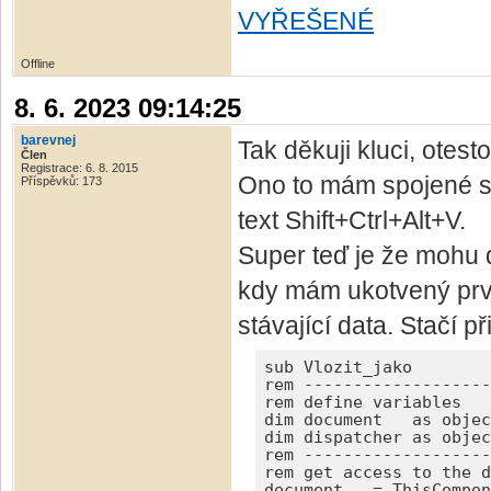
VYŘEŠENÉ
Offline
8. 6. 2023 09:14:25
barevnej
Tak děkuji kluci, otest
Člen
Registrace: 6. 8. 2015
Ono to mám spojené s 
Příspěvků: 173
text Shift+Ctrl+Alt+V.
Super teď je že mohu
kdy mám ukotvený prvn
stávající data. Stačí př
sub Vlozit_jako

rem -------------------
rem define variables

dim document   as objec
dim dispatcher as objec
rem -------------------
rem get access to the d
document   = ThisCompon