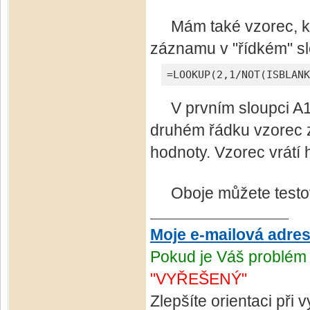
Mám také vzorec, kte
záznamu v "řídkém" slo
=LOOKUP(2,1/NOT(ISBLANK
V prvním sloupci A1
druhém řádku vzorec z
hodnoty. Vzorec vrátí
Oboje můžete testovat
Moje e-mailová adre
Pokud je Váš problém 
"VYŘEŠENÝ"
Zlepšíte orientaci při