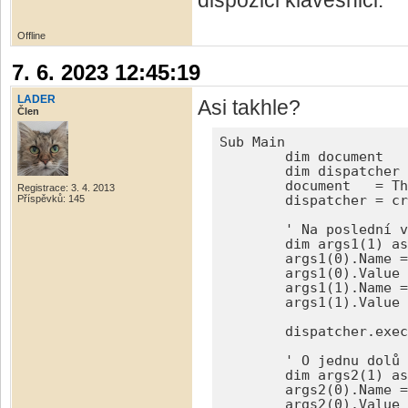
dispozici klávesnici.
Offline
7. 6. 2023 12:45:19
LADER
Asi takhle?
Člen
Sub Main

	dim document   as object

	dim dispatcher as Object

	document   = ThisComponent.CurrentController.Frame

Registrace: 3. 4. 2013
Příspěvků: 145
	dispatcher = createUnoService("com.sun.star.frame.DispatchHelper")

	' Na poslední vyplněnou ve sloupci

	dim args1(1) as new com.sun.star.beans.PropertyValue

	args1(0).Name = "By"

	args1(0).Value = 1

	args1(1).Name = "Sel"

	args1(1).Value = false

	dispatcher.executeDispatch(document, ".uno:GoDownToEndOfData", "", 0, args1())

	' O jednu dolů

	dim args2(1) as new com.sun.star.beans.PropertyValue

	args2(0).Name = "By"

	args2(0).Value = 1
