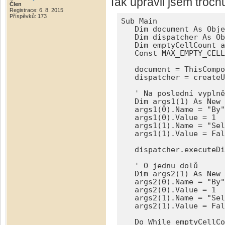
Tak upravil jsem troch
Člen
Registrace: 6. 8. 2015
Příspěvků: 173
Sub Main

   Dim document As Obje
   Dim dispatcher As Ob
   Dim emptyCellCount a
   Const MAX_EMPTY_CELL
   document = ThisCompo
   dispatcher = createU
   ' Na poslední vyplně
   Dim args1(1) As New 
   args1(0).Name = "By"

   args1(0).Value = 1

   args1(1).Name = "Sel
   args1(1).Value = Fal
   dispatcher.executeDi
   ' O jednu dolů

   Dim args2(1) As New 
   args2(0).Name = "By"

   args2(0).Value = 1

   args2(1).Name = "Sel
   args2(1).Value = Fal
   Do While emptyCellCo