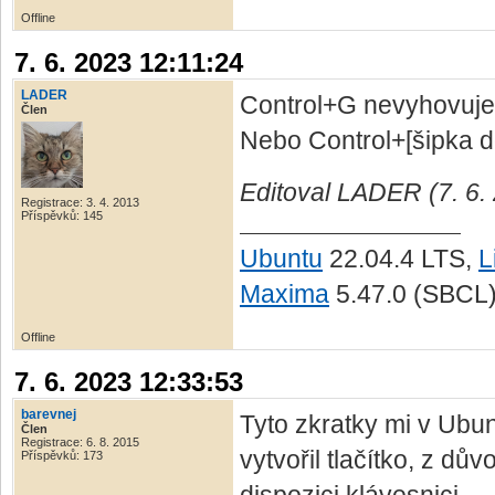
Offline
7. 6. 2023 12:11:24
LADER
Control+G nevyhovuj
Člen
Nebo Control+[šipka d
Editoval LADER (7. 6.
Registrace: 3. 4. 2013
Příspěvků: 145
Ubuntu
22.04.4 LTS,
L
Maxima
5.47.0 (SBCL
Offline
7. 6. 2023 12:33:53
barevnej
Tyto zkratky mi v Ubun
Člen
Registrace: 6. 8. 2015
vytvořil tlačítko, z d
Příspěvků: 173