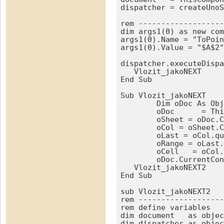
dispatcher = createUnoS
rem -------------------
dim args1(0) as new com
args1(0).Name = "ToPoin
args1(0).Value = "$A$2"

dispatcher.executeDispa
   Vlozit_jakoNEXT

End Sub

Sub Vlozit_jakoNEXT

	Dim oDoc As Object, oSheet As Object, oRange As Object, oCol As Object, oCell As Object, oLast As Object  

	oDoc	  = ThisComponent

	oSheet = oDoc.CurrentController.ActiveSheet	

	oCol = oSheet.Columns.getByIndex(oDoc.CurrentSelection.RangeAddress.StartColumn)	

	oLast = oCol.queryEmptyCells()

	oRange = oLast.getByIndex(oLast.getCount()-1)	

	oCell   = oCol.getCellByPosition(0, oRange.RangeAddress.StartRow)

	oDoc.CurrentController.select(oCell)

   Vlozit_jakoNEXT2

End Sub

sub Vlozit_jakoNEXT2

rem -------------------
rem define variables

dim document   as objec
dim dispatcher as objec