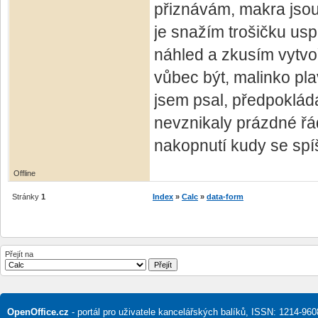
přiznávám, makra jsou
je snažím trošičku usp
náhled a zkusím vytvoři
vůbec být, malinko pl
jsem psal, předpoklád
nevznikaly prázdné řádk
nakopnutí kudy se spí
Offline
Stránky
1
Index
»
Calc
»
data-form
Přejít na
OpenOffice.cz
- portál pro uživatele kancelářských balíků, ISSN: 1214-960