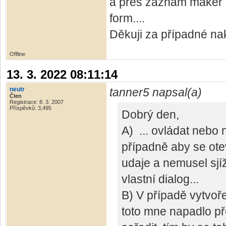
a přes záznam maker z
form....
Děkuji za případné na
Offline
13. 3. 2022 08:11:14
neutr
tanner5 napsal(a)
Člen
Registrace: 8. 3. 2007
Příspěvků: 3,495
Dobrý den,
A) ... ovládat nebo 
případně aby se ot
udaje a nemusel sjíž
vlastní dialog...
B) V případě vytvoř
toto mne napadlo př