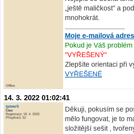
„ještě maličkost" a p
mnohokrát.
Moje e-mailová adre
Pokud je Váš problém 
"VYŘEŠENÝ"
Zlepšíte orientaci při
VYŘEŠENÉ
Offline
14. 3. 2022 01:02:41
tanner5
Děkuji, pokusím se pos
Člen
Registrace: 18. 4. 2020
mělo fungovat, je to m
Příspěvků: 52
složitější sešit , tvoř