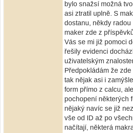
bylo snažsí možná tvoř
asi ztratil uplně. S ma
dostanu, někdy radou 
maker zde z příspěvků,
Vás se mi již pomoci d
řešily evidenci docház
uživatelským znalost
Předpokládám že zde s
tak nějak asi i zamýšl
form přímo z calcu, al
pochopení některých fun
nějaký navíc se již nez
vše od ID až po všech
načítají, některá mak