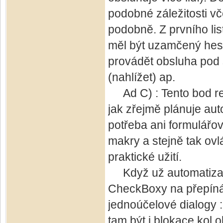
podobné záležitosti vč
podobně. Z prvního lis
měl být uzamčený hes
provádět obsluha pod 
(nahlížet) ap.
Ad C) : Tento bod rep
jak zřejmě plánuje aut
potřeba ani formulářo
makry a stejně tak ovl
praktické užití.
Když už automatizace
CheckBoxy na přepínán
jednoúčelové dialogy 
tam být i blokace kol 