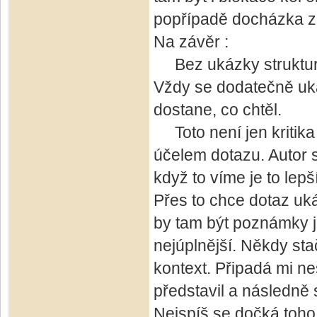
popřípadě docházka 
Na závěr :
Bez ukázky struktury
Vždy se dodatečně uká
dostane, co chtěl.
Toto není jen kritika
účelem dotazu. Autor s
když to víme je to le
Přes to chce dotaz uká
by tam být poznámky j
nejúplnější. Někdy sta
kontext. Připadá mi nes
představil a následně 
Nejspíš se dočká toho,