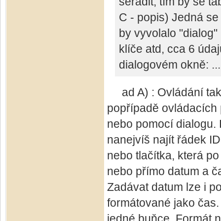
seřadit, tím by se t
C - popis) Jedná se 
by vyvolalo "dialog"
klíče atd, cca 6 úda
dialogovém okně: ...
ad A) : Ovládání tak
popřípadě ovládacích p
nebo pomocí dialogu. 
nanejvíš najít řádek I
nebo tlačítka, která p
nebo přímo datum a ča
Zadávat datum lze i po
formátované jako čas.
jedné buňce. Formát n