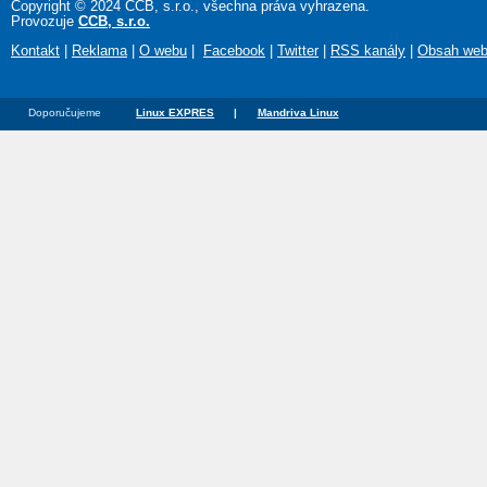
Copyright © 2024 CCB, s.r.o., všechna práva vyhrazena.
Provozuje
CCB, s.r.o.
Kontakt
|
Reklama
|
O webu
|
Facebook
|
Twitter
|
RSS kanály
|
Obsah we
Doporučujeme
Linux EXPRES
|
Mandriva Linux