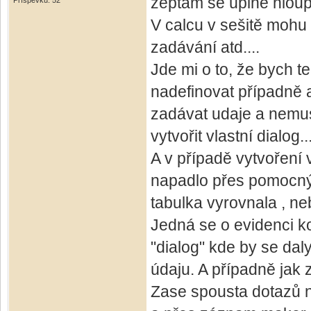
zeptám se úplně hloup
Příspěvků: 52
V calcu v sešitě mohu
zadávání atd....
Jde mi o to, že bych t
nadefinovat případně 
zadávat udaje a nemus
vytvořit vlastní dialog..
A v případě vytvoření 
napadlo přes pomocný s
tabulka vyrovnala , ne
Jedná se o evidenci ko
"dialog" kde by se daly
údaju. A případně jak
Zase spousta dotazů n