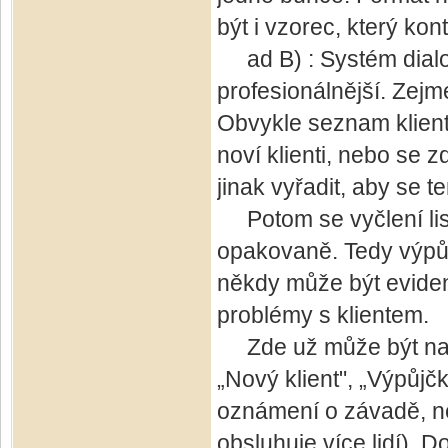
být i vzorec, který kon
ad B) : Systém dialogů
profesionálnější. Zejmé
Obvykle seznam klientů
noví klienti, nebo se 
jinak vyřadit, aby se t
Potom se vyčlení list 
opakovaně. Tedy výpůj
někdy může být eviden
problémy s klientem.
Zde už může být na k
„Nový klient", „Výpůj
oznámení o závadě, n
obsluhuje více lidí). D