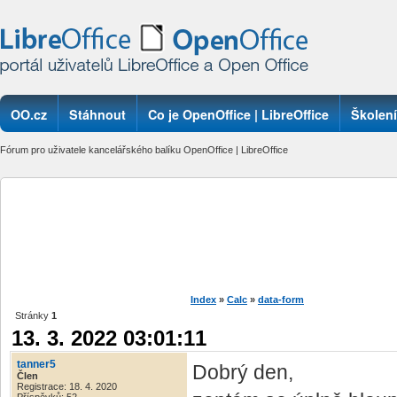
OO.cz
Stáhnout
Co je OpenOffice | LibreOffice
Školení
Fórum pro uživatele kancelářského balíku OpenOffice | LibreOffice
Index
»
Calc
»
data-form
Stránky
1
13. 3. 2022 03:01:11
tanner5
Dobrý den,
Člen
Registrace: 18. 4. 2020