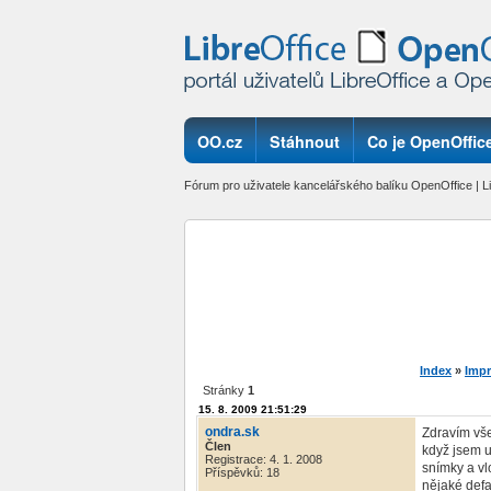
OO.cz
Stáhnout
Co je OpenOffice
Fórum pro uživatele kancelářského balíku OpenOffice | Li
Index
»
Impr
Stránky
1
15. 8. 2009 21:51:29
ondra.sk
Zdravím vš
Člen
když jsem u
Registrace: 4. 1. 2008
snímky a vl
Příspěvků: 18
nějaké defa