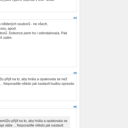
#4
 některých souborů - ne všech.
lsou, apod.
borů. Dokonce jsem ho i odinstalovala. Pak
ň zatím.
#5
u přijít na to, aby hrála a opakovala se než
e ... Neporadíte někdo jak nastavit hudbu opravdu
#6
emůžu přijít na to, aby hrála a opakovala se
aje stále ... Neporadíte někdo jak nastavit