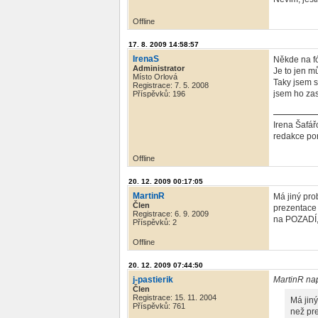
Offline
17. 8. 2009 14:58:57
IrenaS
Někde na fó
Administrator
Je to jen m
Místo Orlová
Taky jsem s
Registrace: 7. 5. 2008
jsem ho zas
Příspěvků: 196
Irena Šafář
redakce por
Offline
20. 12. 2009 00:17:05
MartinR
Má jiný pro
Člen
prezentace 
Registrace: 6. 9. 2009
na POZADÍ, 
Příspěvků: 2
Offline
20. 12. 2009 07:44:50
j-pastierik
MartinR na
Člen
Registrace: 15. 11. 2004
Má jiný
Příspěvků: 761
než pre