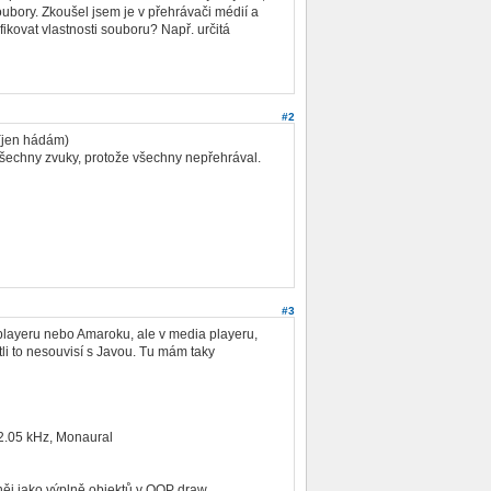
ubory. Zkoušel jsem je v přehrávači médií a
ikovat vlastnosti souboru? Např. určitá
#2
(jen hádám)
všechny zvuky, protože všechny nepřehrával.
#3
mplayeru nebo Amaroku, ale v media playeru,
estli to nesouvisí s Javou. Tu mám taky
22.05 kHz, Monaural
něj jako výplně objektů v OOP draw.