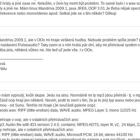
 hrály a jiné zase ne. Netuším, v čem by mohl být problém. To samé bylo i s wav so
ly a jiné ne. Mám linux Mandriva 2009.1, java JRE6, OOP 3.01.Je třeba nějak specif
frekvence nebo mono/stereo apod. Setkal jste se s tím někdo? Děkuji
andrivu 2009.1, ale v OOo mi hraje veškerá hudba. Nebude problém spíše jinde? 
 nastavení Pulseaudio? Taky jsem si s ním hrála pár dní, aby mi přehrával systém 
ba jela, některá vůbec ne. Ale teď už jede vše. I v OOo.
ová
tálu
 mám vypnutý, kvůli skype. Jedu na alsu. Normálně mi ty mp3 jdou přehrát - tj. v 
částí oop hrají jen některé. Nevím, jestli to není v tím, že je to jiný typ wavu nebo j
nou - od Sunu. Tenhle mi hraje (Je součástí galerie oop):
Exodo.wav: RIFF (little-endian) data, WAVE audio, MPEG Layer 3, mono 11025 Hz
ehraje v oop, ale v ostatních přehrávačích ano:
 Audio file with ID3 version 2.4.0, contains: MPEG ADTS, layer III, v2, 24 kbps, 
ky nehraje, ale v ostatních přehrávačích ano:
 RIFF (little-endian) data, WAVE audio, Microsoft PCM, 16 bit, stereo 44100 Hz
li se ty zvuky nemusí nejprve nějak naimportovat do galerie a pak používat - podob