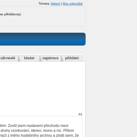
Témata:
Aktivní
|
Bez odpovědi
ste přihlášen(a)
#1
blém. Zvolil jsem nastavení přechodu mezi
 druhy vzorkování, stereo, mono a nic. Přitom
mp3 z mého hudebního archivu a zjistil jsem, že