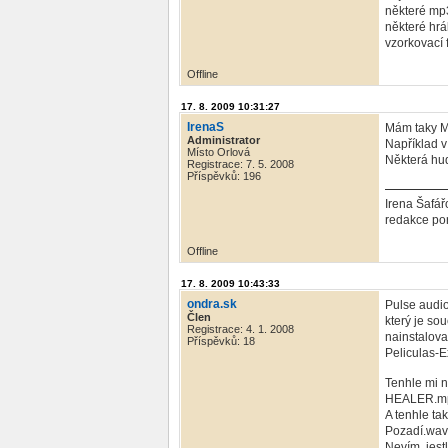
některé mp3
některé hrá
vzorkovací 
Offline
17. 8. 2009 10:31:27
IrenaS
Mám taky M
Administrator
Například v
Místo Orlová
Některá hud
Registrace: 7. 5. 2008
Příspěvků: 196
Irena Šafář
redakce por
Offline
17. 8. 2009 10:43:33
ondra.sk
Pulse audio
Člen
který je sou
Registrace: 4. 1. 2008
nainstalova
Příspěvků: 18
Peliculas-
Tenhle mi n
HEALER.mp3:
A tenhle ta
Pozadí.wav:
Nevím, jest