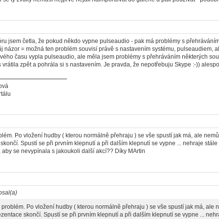
ru jsem četla, že pokud někdo vypne pulseaudio - pak má problémy s přehráváním
ůj názor = možná ten problém souvisí právě s nastavením systému, pulseaudiem, a
vého času vypla pulseaudio, ale měla jsem problémy s přehráváním některých sou
 vrátila zpět a pohrála si s nastavením. Je pravda, že nepotřebuju Skype :-)) alespo
ová
tálu
blém. Po vložení hudby ( kterou normálně přehraju ) se vše spustí jak má, ale nemůž
skončí. Spustí se při prvním klepnutí a při dalším klepnutí se vypne ... nehraje stál
aby se nevypínala s jakoukoli další akcí?? Díky MArtin
psal(a)
 problém. Po vložení hudby ( kterou normálně přehraju ) se vše spustí jak má, ale n
zentace skončí. Spustí se při prvním klepnutí a při dalším klepnutí se vypne ... nehr