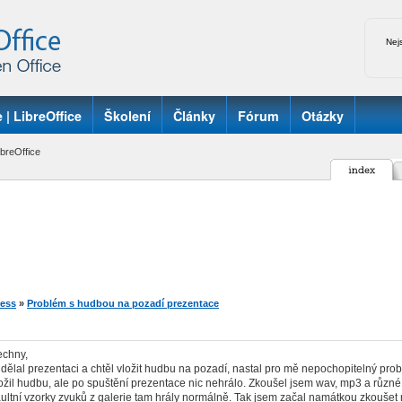
Nej
 | LibreOffice
Školení
Články
Fórum
Otázky
breOffice
ess
»
Problém s hudbou na pozadí prezentace
echny,
dělal prezentaci a chtěl vložit hudbu na pozadí, nastal pro mě nepochopitelný pro
ožil hudbu, ale po spuštění prezentace nic nehrálo. Zkoušel jsem wav, mp3 a různé
ultní vzorky zvuků z galerie tam hrály normálně. Tak jsem začal namátkou zkoušet 