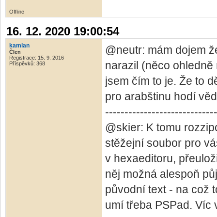
Offline
16. 12. 2020 19:00:54
kamlan
@neutr: mám dojem že 
Člen
Registrace: 15. 9. 2016
narazil (něco ohledně
Příspěvků: 368
jsem čím to je. Že to d
pro arabštinu hodí vědě
----------------------------
@skier: K tomu rozzip
stěžejní soubor pro vás
v hexaeditoru, přeulož
něj možná alespoň půj
původní text - na což t
umí třeba PSPad. Víc