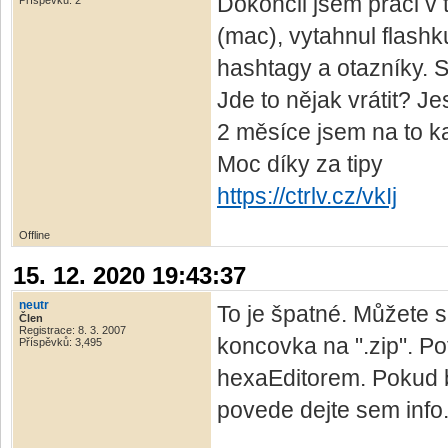
Dokončil jsem práci v 
Příspěvků: 2
(mac), vytahnul flash
hashtagy a otazníky. S
Jde to nějak vrátit? Jes
2 měsíce jsem na to kaš
Moc díky za tipy
https://ctrlv.cz/vkIj
Offline
15. 12. 2020 19:43:37
neutr
To je špatné. Můžete
Člen
Registrace: 8. 3. 2007
koncovka na ".zip". P
Příspěvků: 3,495
hexaEditorem. Pokud b
povede dejte sem info