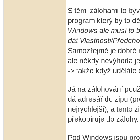
S těmi zálohami to b
program který by to d
Windows ale musí to b
dát Vlastnosti/Předcho
Samozřejmě je dobré m
ale někdy nevýhoda je,
-> takže když uděláte 
Já na zálohování použ
dá adresář do zipu (pr
nejrychlejší), a tento
překopíruje do zálohy.
Pod Windows jsou pro