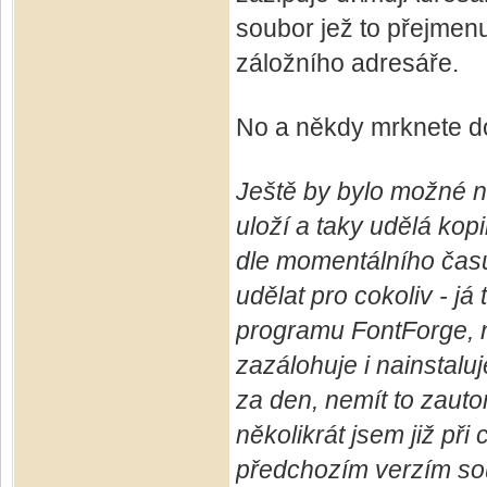
soubor jež to přejmen
záložního adresáře.
No a někdy mrknete do 
Ještě by bylo možné n
uloží a taky udělá ko
dle momentálního času,
udělat pro cokoliv - já
programu FontForge, na
zazálohuje i nainstalu
za den, nemít to zauto
několikrát jsem již při
předchozím verzím s