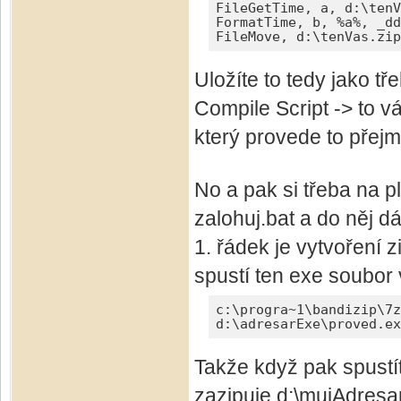
FileGetTime, a, d:\tenV
FormatTime, b, %a%, _dd
FileMove, d:\tenVas.zip
Uložíte to tedy jako t
Compile Script -> to v
který provede to přej
No a pak si třeba na pl
zalohuj.bat a do něj d
1. řádek je vytvoření
spustí ten exe soubor
c:\progra~1\bandizip\7z
d:\adresarExe\proved.ex
Takže když pak spustíte
zazipuje d:\mujAdresar