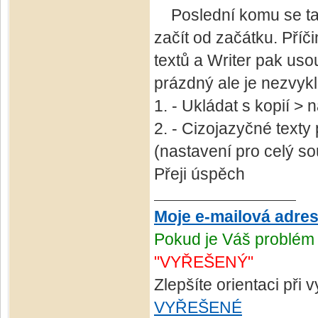
Poslední komu se tat
začít od začátku. Pří
textů a Writer pak usou
prázdný ale je nezvykl
1. - Ukládat s kopií >
2. - Cizojazyčné texty
(nastavení pro celý so
Přeji úspěch
Moje e-mailová adre
Pokud je Váš problém 
"VYŘEŠENÝ"
Zlepšíte orientaci při
VYŘEŠENÉ