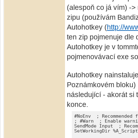
(alespoň co já vím) -
zipu (používám Bandi
Autohotkey (
http://ww
ten zip pojmenuje dle 
Autohotkey je v tommto
pojmenovávací exe sou
Autohotkey nainstalujet
Poznámkovém bloku) al
následující - akorát s
konce.
#NoEnv  ; Recommended f
; #Warn  ; Enable warni
SendMode Input  ; Recom
SetWorkingDir %A_Script