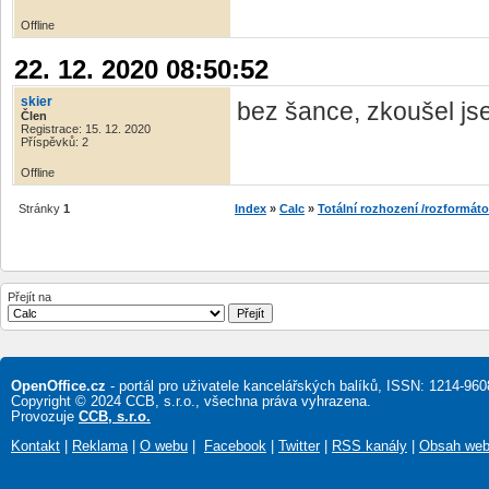
Offline
22. 12. 2020 08:50:52
skier
bez šance, zkoušel js
Člen
Registrace: 15. 12. 2020
Příspěvků: 2
Offline
Stránky
1
Index
»
Calc
»
Totální rozhození /rozformáto
Přejít na
OpenOffice.cz
- portál pro uživatele kancelářských balíků, ISSN: 1214-960
Copyright © 2024 CCB, s.r.o., všechna práva vyhrazena.
Provozuje
CCB, s.r.o.
Kontakt
|
Reklama
|
O webu
|
Facebook
|
Twitter
|
RSS kanály
|
Obsah we