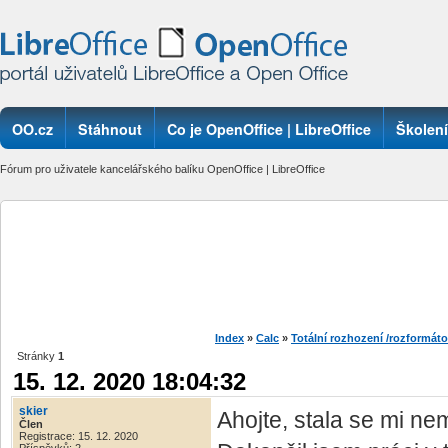
OO.cz
Stáhnout
Co je OpenOffice | LibreOffice
Školení
Fórum pro uživatele kancelářského balíku OpenOffice | LibreOffice
Index
»
Calc
»
Totální rozhození /rozformáto
Stránky
1
15. 12. 2020 18:04:32
skier
Ahojte, stala se mi n
Člen
Registrace: 15. 12. 2020