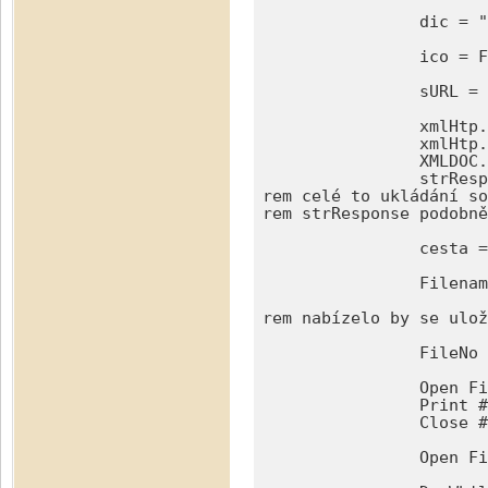
		dic = ""

		ico = Format(dIco,"00000000")

		sURL = "http://wwwinfo.mfcr.cz/cgi-bin/ares/darv_bas.cgi?ico=" & ico

		xmlHtp.Open "GET", sURL, False  

		xmlHtp.Send

		XMLDOC.loadXML xmlHtp.responseText

		strResponse = xmlHtp.responseText

rem celé to ukládání so
rem strResponse podobně
		cesta = "C:\Temp_ares\"

		Filename = ConvertToURL(cesta & ico & ".txt")

rem nabízelo by se ulož
		FileNo = FreeFile

		Open Filename For Output As #FileNo

		Print #FileNo, strResponse

		Close #FileNo

		Open Filename For Input As FileNo
