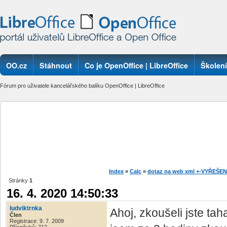
OO.cz
Stáhnout
Co je OpenOffice | LibreOffice
Školení
Fórum pro uživatele kancelářského balíku OpenOffice | LibreOffice
Index
»
Calc
»
dotaz na web xml +-VYŘEŠE
Stránky
1
16. 4. 2020 14:50:33
ludviktrnka
Ahoj, zkoušeli jste ta
Člen
Registrace: 9. 7. 2009