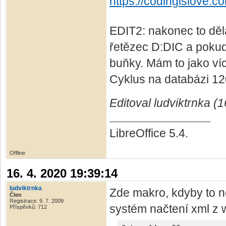
https://codingislove.c
EDIT2: nakonec to dělá
řetězec D:DIC a pokud 
buňky. Mám to jako ví
Cyklus na databázi 12
Editoval ludviktrnka (
LibreOffice 5.4.
Offline
16. 4. 2020 19:39:14
ludviktrnka
Zde makro, kdyby to ně
Člen
Registrace: 9. 7. 2009
systém načtení xml z 
Příspěvků: 712