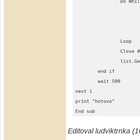
		Do While not eof(FileNo)

			Line Input #FileNo, CurrentLin
			StartPozice = InStr(CurrentLine, "D:DIC")  
	  		If StartPozice <> 0 then

	  			zacatek = InStr(CurrentLine, "CZ")

	  			konec =  InStr(CurrentLine,"</D:DIC>")

				dic = MID(CurrentLine, zacatek, ko
			end if
		Loop

		Close #FileNo

		list.GetCellByPosition(15 , i ).string = dic

	end if

	wait 500

next i

print "hotovo"

End sub
Editoval ludviktrnka (