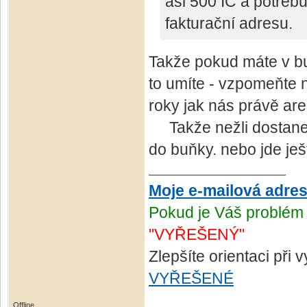
asi 500 IČ a potřebuj
fakturační adresu.
Takže pokud máte v bu
to umíte - vzpomeňte 
roky jak nás právě are
Takže nežli dostanete 
do buňky. nebo jde ješ
Moje e-mailová adre
Pokud je Váš problém 
"VYŘEŠENÝ"
Zlepšíte orientaci při
VYŘEŠENÉ
Offline