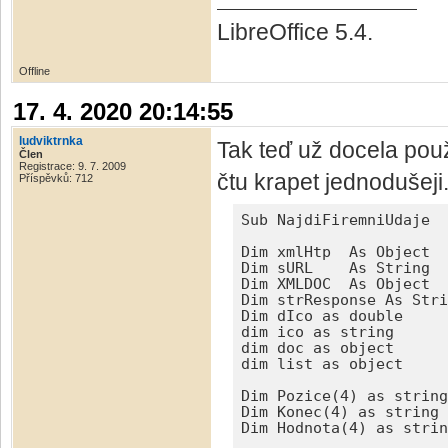
LibreOffice 5.4.
Offline
17. 4. 2020 20:14:55
ludviktrnka
Tak teď už docela použ
Člen
Registrace: 9. 7. 2009
čtu krapet jednodušeji
Příspěvků: 712
Sub NajdiFiremniUdaje

Dim xmlHtp  As Object

Dim sURL    As String

Dim XMLDOC  As Object

Dim strResponse As Stri
Dim dIco as double

dim ico as string

dim doc as object

dim list as object

Dim Pozice(4) as string

Dim Konec(4) as string

Dim Hodnota(4) as strin