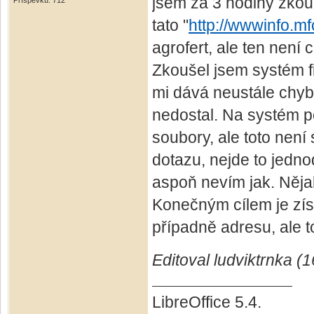
jsem za 3 hodiny zkou
Příspěvků: 712
tato "
http://wwwinfo.m
agrofert, ale ten není c
Zkoušel jsem systém fi
mi dává neustále chyb
nedostal. Na systém 
soubory, ale toto není
dotazu, nejde to jedn
aspoň nevím jak. Něj
Konečným cílem je zís
případně adresu, ale t
Editoval ludviktrnka (
LibreOffice 5.4.