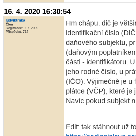
16. 4. 2020 16:30:54
ludviktrnka
Hm chápu, dič je větši
Člen
Registrace: 9. 7. 2009
identifikační číslo (D
Příspěvků: 712
daňového subjektu, pr
(daňovým poplatníkem
části - identifikátoru.
jeho rodné číslo, u prá
(IČO). Výjimečně je u 
plátce (VČP), které j
Navíc pokud subjekt ne
Edit: tak stáhnout už