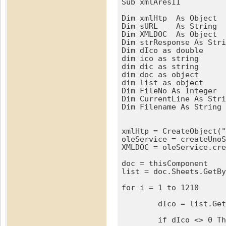
Sub xmlAresII

Dim xmlHtp  As Object

Dim sURL    As String

Dim XMLDOC  As Object

Dim strResponse As Stri
Dim dIco as double

dim ico as string

dim dic as string

dim doc as object

dim list as object

Dim FileNo As Integer

Dim CurrentLine As Stri
Dim Filename As String

xmlHtp = CreateObject("
oleService = createUnoS
XMLDOC = oleService.cre
doc = thisComponent

list = doc.Sheets.GetBy
for i = 1 to 1210

	dIco = list.GetCellByPosition(13 , i ).value

	if dIco <> 0 Then
