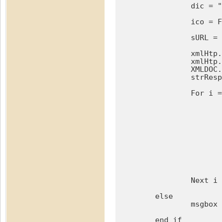
		dic = ""

		ico = Format(dIco,"00000000")

		sURL = "http://wwwinfo.mfcr.cz/cgi-bin/ares/darv_bas.cgi?ico=" & ico

		xmlHtp.Open "GET", sURL, False  

		xmlHtp.Send

		XMLDOC.loadXML xmlHtp.responseText

		strResponse = xmlHtp.responseText

		For i = 0 to 4

			StartPozice = InStr(strResponse, Pozice(i)) 
	  			If StartPozice <> 0 then

	  				izacatek = InStr(StartPozice, strResponse, ">") + 1' + len(Zacatek(i)) + 1

	  				ikonec =  InStr(izacatek, strResponse,Konec(i))

					Hodnota(i) = MID(strResponse, i
				end
			list.GetCellByPosition(sloupec + 5 + i , radek).string = Hodnota(i)'Tohle je výstup, nutno upravit dle lokálních požad
		Next i

	else

		msgbox ("Je zapotřebí nechat kurzor na ič",0,"Repete")

	end if
