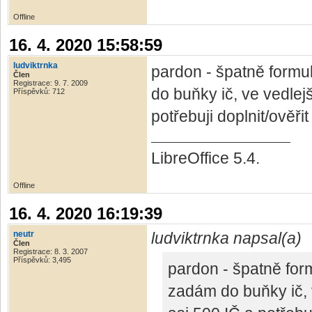
Offline
16. 4. 2020 15:58:59
ludviktrnka
pardon - špatně formu
Člen
Registrace: 9. 7. 2009
do buňky ič, ve vedlej
Příspěvků: 712
potřebuji doplnit/ověři
LibreOffice 5.4.
Offline
16. 4. 2020 16:19:39
neutr
ludviktrnka napsal(a)
Člen
Registrace: 8. 3. 2007
Příspěvků: 3,495
pardon - špatně for
zadám do buňky ič, 