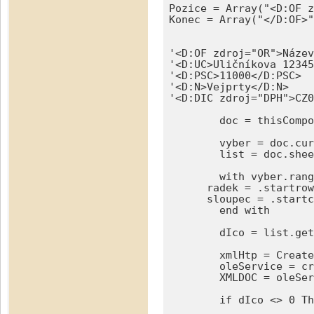
Pozice = Array("<D:OF z
Konec = Array("</D:OF>"
'<D:OF zdroj="OR">Název
'<D:UC>Uličníkova 12345
'<D:PSC>11000</D:PSC>

'<D:N>Vejprty</D:N>

'<D:DIC zdroj="DPH">CZ0
	doc = thisComponent

	vyber = doc.currentselection

	list = doc.sheets(vyber.rangeaddress.sheet)

	with vyber.rangeaddress

      radek = .startrow

      sloupec = .startc
	end with

	dIco = list.getCellByPosition(sloupec, radek).value 'Prostě se nechá kurzor na políčku s IČem a zmáčkne se tlačítko, ičo musí být jako číslo!

	xmlHtp = CreateObject("MSXML2.XMLHTTP")

	oleService = createUnoService("com.sun.star.bridge.OleObjectFactory") 

	XMLDOC = oleService.createInstance("Msxml.DOMDocument")

	if dIco <> 0 Then
