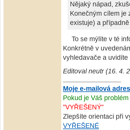
Nějaký nápad, zkuš
Konečným cílem je z
existuje) a případně
To se mýlíte v té inf
Konkrétně v uvedenám 
vyhledavače a uvidíte -
Editoval neutr (16. 4.
Moje e-mailová adre
Pokud je Váš problém 
"VYŘEŠENÝ"
Zlepšíte orientaci při
VYŘEŠENÉ