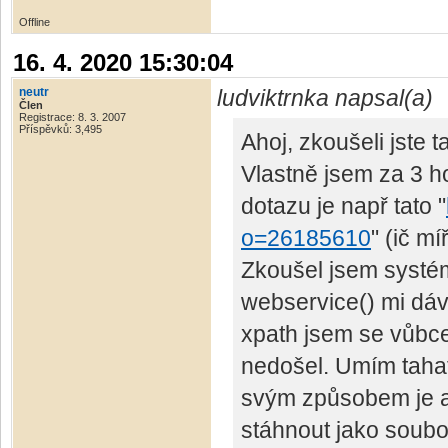
Offline
16. 4. 2020 15:30:04
neutr
ludviktrnka napsal(a)
Člen
Registrace: 8. 3. 2007
Příspěvků: 3,495
Ahoj, zkoušeli jste 
Vlastně jsem za 3 h
dotazu je např tato "
o=26185610
" (ič mí
Zkoušel jsem systém 
webservice() mi dáv
xpath jsem se vůbc
nedošel. Umím tahat
svým způsobem je al
stáhnout jako soubo