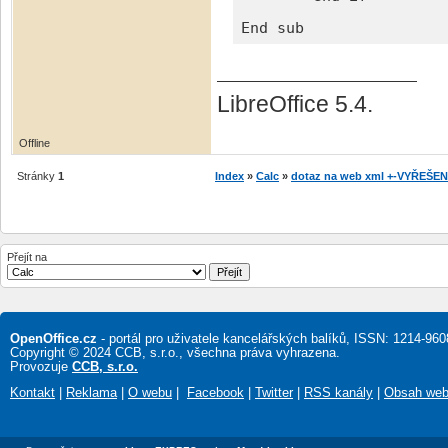
End sub
LibreOffice 5.4.
Offline
Stránky
1
Index
»
Calc
»
dotaz na web xml +-VYŘEŠE
Přejít na
OpenOffice.cz
- portál pro uživatele kancelářských balíků, ISSN: 1214-960
Copyright © 2024 CCB, s.r.o., všechna práva vyhrazena.
Provozuje
CCB, s.r.o.
Kontakt
|
Reklama
|
O webu
|
Facebook
|
Twitter
|
RSS kanály
|
Obsah we