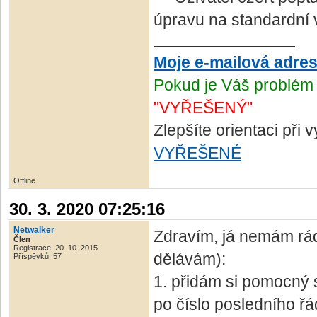
úpravu na standardní 
Moje e-mailová adre
Pokud je Váš problém 
"VYŘEŠENÝ"
Zlepšíte orientaci při
VYŘEŠENÉ
Offline
30. 3. 2020 07:25:16
Netwalker
Zdravím, já nemám rád 
Člen
Registrace: 20. 10. 2015
dělávám):
Příspěvků: 57
1. přidám si pomocný 
po číslo posledního řá