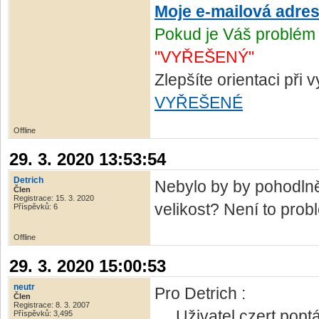
Moje e-mailová adre
Pokud je Váš problém 
"VYŘEŠENÝ"
Zlepšíte orientaci při
VYŘEŠENÉ
Offline
29. 3. 2020 13:53:54
Detrich
Nebylo by by pohodlně
Člen
Registrace: 15. 3. 2020
velikost? Není to prob
Příspěvků: 6
Offline
29. 3. 2020 15:00:53
neutr
Pro Detrich :
Člen
Registrace: 8. 3. 2007
Uživatel czert poptáv
Příspěvků: 3,495