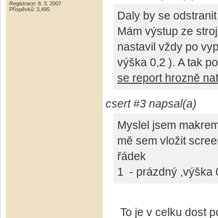
Registrace: 8. 3. 2007
Příspěvků: 3,495
Daly by se odstran
Mám výstup ze stroj
nastavil vždy po vy
výška 0,2 ). A tak 
se report hrozně na
csert #3 napsal(a)
Myslel jsem makre
mě sem vložit screen
řádek
1 - prázdný ,výška 
To je v celku dost po