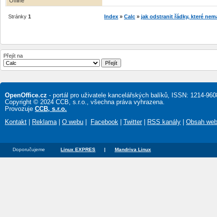
Offline
Stránky
1
Index
»
Calc
»
jak odstranit řádky, které n
Přejít na
OpenOffice.cz
- portál pro uživatele kancelářských balíků, ISSN: 1214-960
Copyright © 2024 CCB, s.r.o., všechna práva vyhrazena.
Provozuje
CCB, s.r.o.
Kontakt
|
Reklama
|
O webu
|
Facebook
|
Twitter
|
RSS kanály
|
Obsah we
Doporučujeme
Linux EXPRES
|
Mandriva Linux