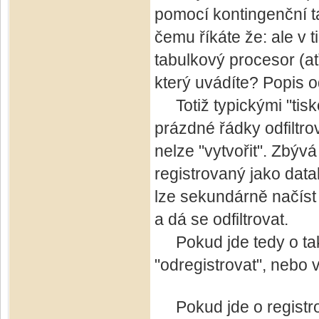
pomocí kontingenční t
čemu říkáte že: ale v 
tabulkový procesor (ať 
který uvádíte? Popis 
Totiž typickými "tisk
prázdné řádky odfiltr
nelze "vytvořit". Zbýv
registrovaný jako data
lze sekundárně načíst
a dá se odfiltrovat.
Pokud jde tedy o takt
"odregistrovat", nebo 
Pokud jde o registro