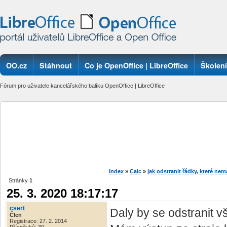
OO.cz
Stáhnout
Co je OpenOffice | LibreOffice
Školení
Fórum pro uživatele kancelářského balíku OpenOffice | LibreOffice
Index
»
Calc
»
jak odstranit řádky, které n
Stránky
1
25. 3. 2020 18:17:17
csert
Daly by se odstranit 
Člen
Registrace: 27. 2. 2014