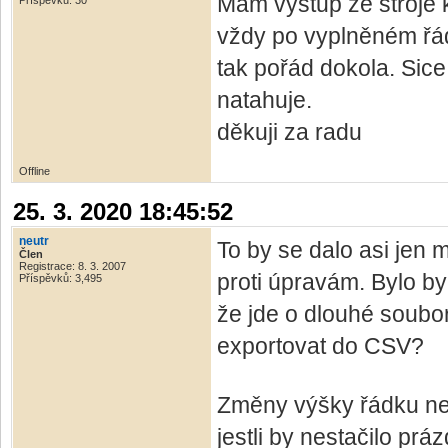
Mám výstup ze stroje k
Příspěvků: 30
vždy po vyplněném řád
tak pořád dokola. Sice
natahuje.
děkuji za radu
Offline
25. 3. 2020 18:45:52
neutr
To by se dalo asi jen 
Člen
Registrace: 8. 3. 2007
proti úpravám. Bylo b
Příspěvků: 3,495
že jde o dlouhé soubo
exportovat do CSV?
Změny výšky řádku nej
jestli by nestačilo pr