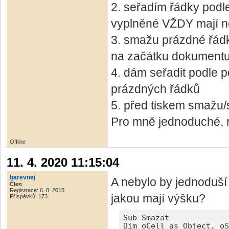
2. seřadím řádky podl
vyplněné VŽDY mají n
3. smažu prázdné řádk
na začátku dokument
4. dám seřadit podle 
prázdných řádků
5. před tiskem smažu/
Pro mně jednoduché, 
Offline
11. 4. 2020 11:15:04
barevnej
A nebylo by jednoduš
Člen
Registrace: 6. 8. 2015
jakou mají výšku?
Příspěvků: 173
Sub Smazat

Dim oCell as Object, oS