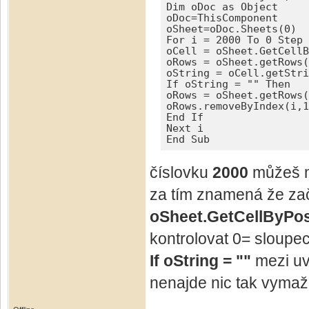
Dim oDoc as Object 

oDoc=ThisComponent 

oSheet=oDoc.Sheets(0)

For i = 2000 To 0 Step 
oCell = oSheet.GetCellB
oRows = oSheet.getRows(
oString = oCell.getStri
If oString = "" Then 

oRows = oSheet.getRows(
oRows.removeByIndex(i,1
End If

Next i

End Sub
číslovku
2000
můžeš mě
za tím znamená že zač
oSheet.GetCellByPosi
kontrolovat 0= sloupec 
If oString = ""
mezi uv
nenajde nic tak vymaž