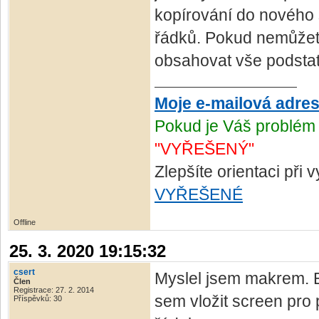
kopírování do nového s
řádků. Pokud nemůžete 
obsahovat vše podsta
Moje e-mailová adre
Pokud je Váš problém 
"VYŘEŠENÝ"
Zlepšíte orientaci při
VYŘEŠENÉ
Offline
25. 3. 2020 19:15:32
csert
Myslel jsem makrem. 
Člen
Registrace: 27. 2. 2014
sem vložit screen pro p
Příspěvků: 30