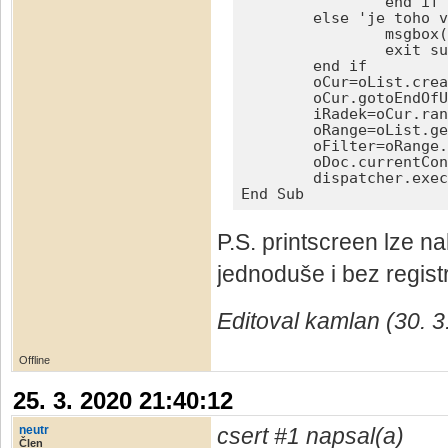
		end if

	else 'je toho vybráno vícero

		msgbox("Je nutné vybrat jen jednu buňku ve sloupci který podle kterého se vymažou prázdné řádky",16)

		exit sub

	end if

	oCur=oList.createCursorByRange(oList.getCellByPosition(iSloupec,0)) 'kurzor na první buňku v aktuálním sloupci

	oCur.gotoEndOfUsedArea(true) 'kurzor na konec použitého rozsahu

	iRadek=oCur.rangeAddress.endRow 'poslední řádek rozsahu

	oRange=oList.getCellRangeByPosition(iSloupec,0,iSloupec,iRadek) 'sloupec rozsahu

	oFilter=oRange.queryEmptyCells 'vyfiltrovat prázdné buňky v rozsahu

	oDoc.currentController.Select(oFilter) 'označit vyfiltrované

	dispatcher.executeDispatch(document, ".uno:DeleteRows", "", 0, array()) 'smazat označené

End Sub
P.S. printscreen lze n
jednoduše i bez regist
Editoval kamlan (30. 3
Offline
25. 3. 2020 21:40:12
neutr
csert #1 napsal(a)
Člen