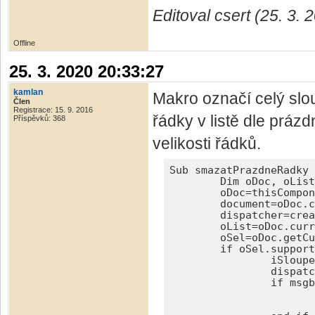
Editoval csert (25. 3.
Offline
25. 3. 2020 20:33:27
kamlan
Makro označí celý slo
Člen
Registrace: 15. 9. 2016
řádky v listě dle práz
Příspěvků: 368
velikosti řádků.
Sub smazatPrazdneRadky 
	Dim oDoc, oList, document, dispatcher, oRange, oFilter, oCur, oSel, iSloupec&, iRadek&

	oDoc=thisComponent

	document=oDoc.currentController.Frame

	dispatcher=createUnoService("com.sun.star.frame.DispatchHelper")

	oList=oDoc.currentController.activeSheet 'aktuální list

	oSel=oDoc.getCurrentSelection() 'aktuální výběr

	if oSel.supportsService("com.sun.star.sheet.SheetCell") then 'je vybrána jedna buňka

		iSloupec=oSel.rangeAddress.endColumn 'sloupec

		dispatcher.executeDispatch(document, ".uno:SelectColumn", "", 0, array()) 'označit sloupec

		if msgbox("Smazat řádky podle prázdných buněk v tomto sloupci?",33,"SMAZÁNÍ PRÁZDNÝCH ŘÁDKŮ")<>1 then

			dispatcher.executeDispatch(document, ".uno:Deselect", "", 0, array()) 'zrušit označení slo
			exit sub