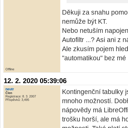
Děkuji za snahu pomoci
nemůže být KT.
Nebo netuším napojení 
Autofiltr ...? Asi ani z
Ale zkusím pojem hled
"automatikou" bez mé 
Offline
12. 2. 2020 05:39:06
neutr
Kontingenční tabulky js
Člen
Registrace: 8. 3. 2007
mnoho možností. Dobř
Příspěvků: 3,495
nápovědy má LibreOff
trošku horší, ale má 