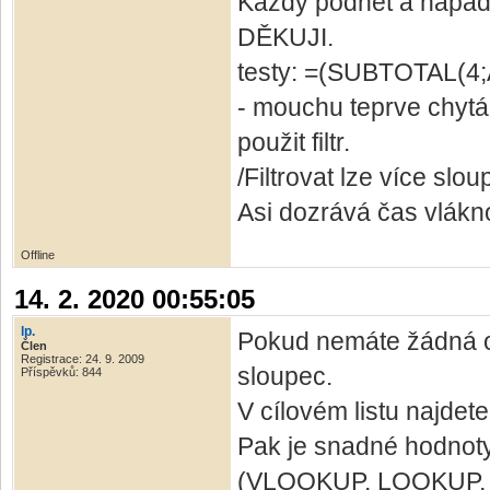
Každý podnět a nápad 
DĚKUJI.
testy: =(SUBTOTAL(4
- mouchu teprve chytá
použit filtr.
/Filtrovat lze více sl
Asi dozrává čas vlákno
Offline
14. 2. 2020 00:55:05
lp.
Pokud nemáte žádná om
Člen
Registrace: 24. 9. 2009
sloupec.
Příspěvků: 844
V cílovém listu najdet
Pak je snadné hodnoty
(VLOOKUP, LOOKUP, I