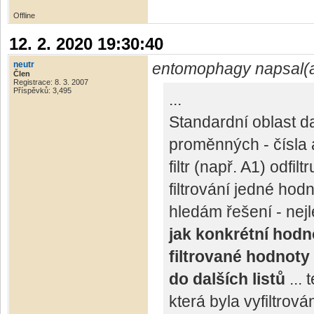
Offline
12. 2. 2020 19:30:40
neutr
entomophagy napsal(
Člen
Registrace: 8. 3. 2007
Příspěvků: 3,495
...
Standardní oblast d
proměnných - čísla a
filtr (např. A1) odfi
filtrování jedné hod
hledám řešení - nej
jak konkrétní hod
filtrované hodnoty
do dalších listů
...
která byla vyfiltrová