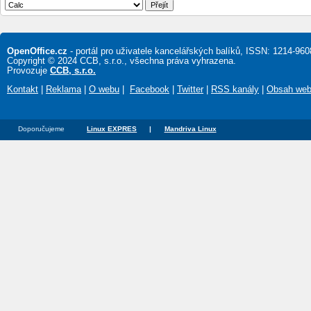
OpenOffice.cz
- portál pro uživatele kancelářských balíků, ISSN: 1214-960
Copyright © 2024 CCB, s.r.o., všechna práva vyhrazena.
Provozuje
CCB, s.r.o.
Kontakt
|
Reklama
|
O webu
|
Facebook
|
Twitter
|
RSS kanály
|
Obsah we
Doporučujeme
Linux EXPRES
|
Mandriva Linux