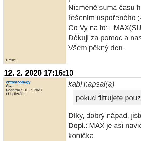
Nicméně suma času hl
řešením uspořeného ;-
Co Vy na to: =MAX(S
Děkuji za pomoc a nast
Všem pěkný den.
Offline
12. 2. 2020 17:16:10
entomophagy
kabi napsal(a)
Člen
Registrace: 10. 2. 2020
Příspěvků: 9
pokud filtrujete pouz
Díky, dobrý nápad, jist
Dopl.: MAX je asi naví
koníčka.