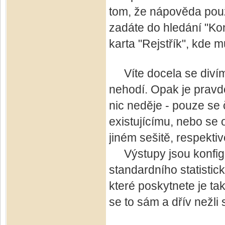
tom, že nápověda použ
zadáte do hledání "Ko
karta "Rejstřík", kde m
Víte docela se divím 
nehodí. Opak je pravd
nic neděje - pouze se č
existujícímu, nebo se 
jiném sešitě, respekti
Výstupy jsou konfigu
standardního statisti
které poskytnete je ta
se to sám a dřív nežli