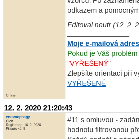
vzorců. Po zaznamenan
odkazem a pomocným
Editoval neutr (12. 2.
Moje e-mailová adre
Pokud je Váš problém 
"VYŘEŠENÝ"
Zlepšíte orientaci při
VYŘEŠENÉ
Offline
12. 2. 2020 21:20:43
entomophagy
#11 s omluvou - zadán
Člen
Registrace: 10. 2. 2020
hodnotu filtrovanou př
Příspěvků: 9