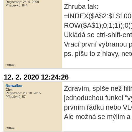
Registrace: 24. 9. 2009
Zhruba tak:
Příspěvků: 844
=INDEX($A$2:$L$10
ROW($A$1);0;1;1));0)
Ukládá se ctrl-shift-en
Vrací první vybranou 
ps. píšu to z hlavy, ne
Offline
12. 2. 2020 12:24:26
Netwalker
Zdravím, spíše než fil
Člen
Registrace: 20. 10. 2015
jednoduchou funkci "
Příspěvků: 57
prvním řádku nebo VL
Ale možná se mýlím a je
Offline