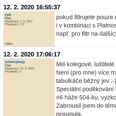
12. 2. 2020 16:55:37
kabi
pokud filtrujete pouze 
Člen
Registrace: 1. 6. 2017
i v kombinaci s Platno
Příspěvků: 172
např. pro filtr na další
Offline
12. 2. 2020 17:06:17
entomophagy
Milí kolegové, luštitelé 
Člen
Registrace: 10. 2. 2020
Není (pro mne) více mot
Příspěvků: 9
tabulkáče běžný jev :-
Speciální poděkování 
#6 háže 504-ku, vyzkou
Zabrousil jsem do tém
posunula.