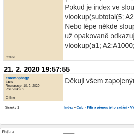
Pokud je index ve slou
vlookup(subtotal(5; A2
Nebo lépe někde sloupe
už opakovaně odkazujt
vlookup(a1; A2:A1000; 
Offline
21. 2. 2020 19:57:55
entomophagy
Děkuji všem zapojeným
Člen
Registrace: 10. 2. 2020
Příspěvků: 9
Offline
Stránky
1
Index
»
Calc
»
Filtr a přenos jeho zadání -
Přejít na