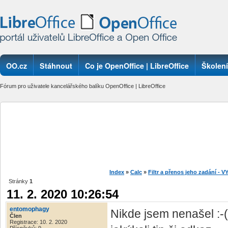
OO.cz
Stáhnout
Co je OpenOffice | LibreOffice
Školení
Fórum pro uživatele kancelářského balíku OpenOffice | LibreOffice
Index
»
Calc
»
Filtr a přenos jeho zadání -
Stránky
1
11. 2. 2020 10:26:54
entomophagy
Nikde jsem nenašel :
Člen
Registrace: 10. 2. 2020