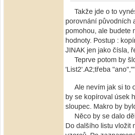
Takže jde o to vynést
porovnání původních a
pomohou, ale budete m
hodnoty. Postup : kopí
JINAK jen jako čísla, 
Teprve potom by šlo n
'List2'.A2;třeba "ano"
Ale nevím jak si to op
by se kopíroval úsek h
sloupec. Makro by bylo
Něco by se dalo děla
Do dalšího listu vlo