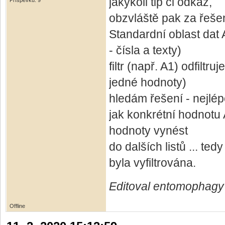
jakýkoli tip či odkaz,
Příspěvků: 9
obzvláště pak za řešen
Standardní oblast dat
- čísla a texty)
filtr (např. A1) odfilt
jedné hodnoty)
hledám řešení - nejlé
jak konkrétní hodnotu 
hodnoty vynést
do dalších listů ... t
byla vyfiltrována.
Editoval entomophagy 
Offline