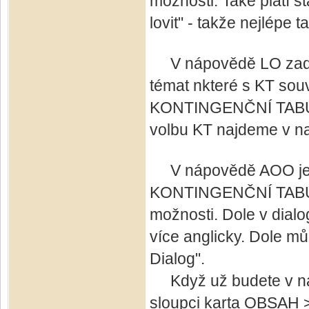
možnosti. Také platí 
lovit" - takže nejlépe ta
V nápovědě LO zadáme
témat nkteré s KT souv
KONTINGENČNÍ TABULKY
volbu KT najdeme v
V nápovědě AOO je to
KONTINGENČNÍ TABULKA
možnosti. Dole v dialo
více anglicky. Dole mů
Dialog".
Když už budete v náp
sloupci karta OBSAH