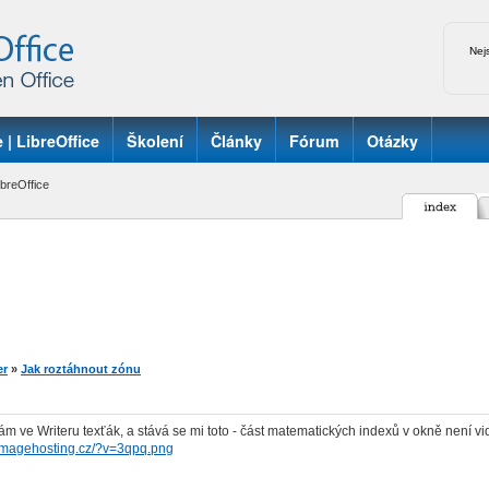
Nej
 | LibreOffice
Školení
Články
Fórum
Otázky
breOffice
er
»
Jak roztáhnout zónu
ám ve Writeru texťák, a stává se mi toto - část matematických indexů v okně není vidě
.imagehosting.cz/?v=3qpq.png