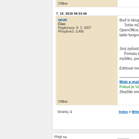
Offline
7. 10. 2018 08:33:46
neutr
Buď si sto
Člen
Tohle můžet
Registrace: 8. 3. 2007
OpenOffice, 
Příspěvků: 3,495
takto fungo
Jiný způsob
Pomalu kurz
myšítko, po
Editoval ne
Moje e-mai
Pokud je Vá
Zlepšíte or
Offline
Stránky
1
Index
»
Writ
Přejít na