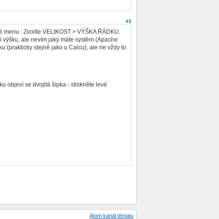
#2
tové menu : Zvolíte VELIKOST > VÝŠKA ŘÁDKU.
í výšku, ale nevím jaký máte systém (Apache
ku (prakticky stejně jako u Calcu), ale ne vždy to
objeví se dvojitá šipka - stiskněte levé
Atom kanál tématu