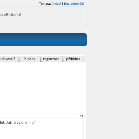
Témata:
Aktivní
|
Bez odpovědi
ste přihlášen(a)
#1
t. Jak je zviditelnit?