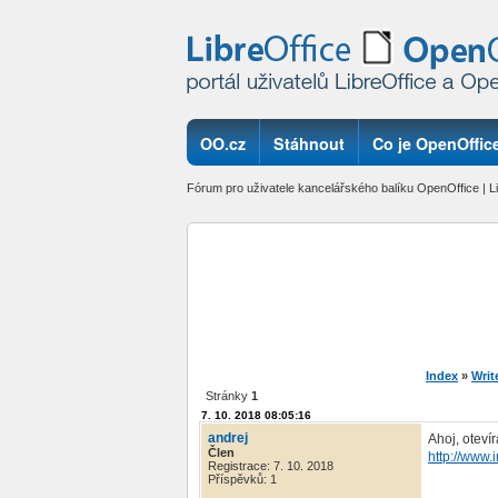
OO.cz
Stáhnout
Co je OpenOffice
Fórum pro uživatele kancelářského balíku OpenOffice | Li
Index
»
Writ
Stránky
1
7. 10. 2018 08:05:16
andrej
Ahoj, otevír
Člen
http://www
Registrace: 7. 10. 2018
Příspěvků: 1