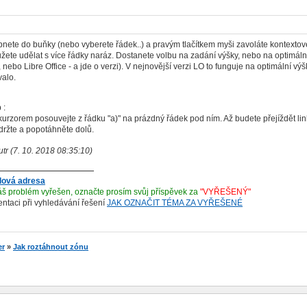
upnete do buňky (nebo vyberete řádek..) a pravým tlačítkem myši zavoláte kontex
e udělat s více řádky naráz. Dostanete volbu na zadání výšky, nebo na optimáln
nebo Libre Office - a jde o verzi). V nejnovější verzi LO to funguje na optimální výš
valo.
 :
orem posouvejte z řádku "a)" na prázdný řádek pod ním. Až budete přejíždět linku 
držte a popotáhněte dolů.
utr (7. 10. 2018 08:35:10)
lová adresa
š problém vyřešen, označte prosím svůj příspěvek za
"VYŘEŠENÝ"
ientaci při vyhledávání řešení
JAK OZNAČIT TÉMA ZA VYŘEŠENÉ
er
»
Jak roztáhnout zónu