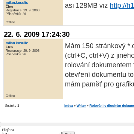
milan.kosulic
asi 128MB viz
http://
Člen
Registrace: 29. 9. 2008
Příspěvků: 26
Offline
22. 6. 2009 17:24:30
milan.kosulic
Mám 150 stránkový *.
Člen
Registrace: 29. 9. 2008
(ctrl+C, ctrl+V) z jin
Příspěvků: 26
rolování dokumentem 
otevření dokumentu to 
mám paměť pro grafiku
Offline
Stránky
1
Index
»
Writer
»
Rolování v dlouhém dokum
Přejít na