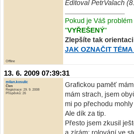
Editoval PetrValach (8
Pokud je Váš problém 
"
VYŘEŠENÝ
"
Zlepšíte tak orientac
JAK OZNAČIT TÉMA
Offline
13. 6. 2009 07:39:31
milan.kosulic
Grafickou paměť mám
Člen
Registrace: 29. 9. 2008
mám strach, jsem obyče
Příspěvků: 26
mi po přechodu mohly
Ale dík za tip.
Přesto jsem zkusil ješ
a zírám: rolování ve s