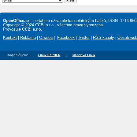
OpenOffice.cz
- portál pro uživatele kancelářských balíků, ISSN: 1214-960
Copyright © 2024 CCB, s.r.o., všechna práva vyhrazena.
Provozuje
CCB, s.r.o.
Kontakt
|
Reklama
|
O webu
|
Facebook
|
Twitter
|
RSS kanály
|
Obsah we
Doporučujeme
Linux EXPRES
|
Mandriva Linux