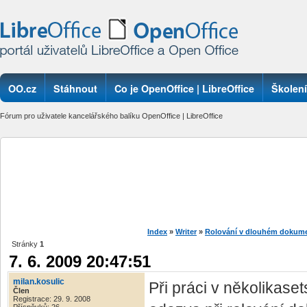
OO.cz
Stáhnout
Co je OpenOffice | LibreOffice
Školení
Fórum pro uživatele kancelářského balíku OpenOffice | LibreOffice
Index
»
Writer
»
Rolování v dlouhém dokum
Stránky
1
7. 6. 2009 20:47:51
milan.kosulic
Při práci v několikas
Člen
Registrace: 29. 9. 2008