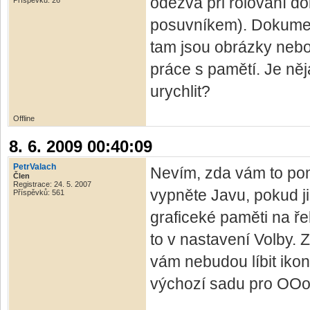
odezva při rolování 
Příspěvků: 26
posuvníkem). Dokument
tam jsou obrázky neb
práce s pamětí. Je ně
urychlit?
Offline
8. 6. 2009 00:40:09
PetrValach
Nevím, zda vám to pom
Člen
Registrace: 24. 5. 2007
vypněte Javu, pokud ji 
Příspěvků: 561
graficeké paměti na ř
to v nastavení Volby. 
vám nebudou líbit ikon
výchozí sadu pro OOo